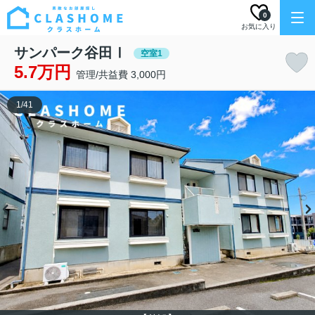
0
お気に入り
サンパーク谷田Ⅰ
空室1
5.7万円
管理/共益費 3,000円
1
/
41