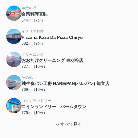
中華料理
台湾料理真味
544ｍ（7分）
イタリア料理
Pizzaria Kaza Da Pizza Chiryu
682ｍ（9分）
クリーニング
おおたけクリーニング 東刈谷店
727ｍ（10分）
その他
純生食パン工房 HARE/PAN(ハレパン) 知立店
769ｍ（10分）
コインランドリー
コインランドリー パームタウン
775ｍ（10分）
すべて見る