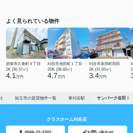
よく見られている物件
碧南市久沓町４丁目
刈谷市池田町１丁目
刈谷市泉田町割田
2K (30.37㎡)
2DK (39.60㎡)
2K (31.50㎡)
2
4.1
4.7
3.4
万円
万円
万円
社
知立市の賃貸物件一覧
東刈谷駅
サンパーク谷田Ⅰ
クラスホーム刈谷店
0566-22-2202
お問い合わせ