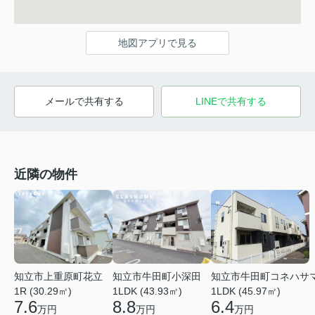
地図アプリで見る
メールで共有する
LINEで共有する
近隣の物件
知立市上重原町花立
知立市牛田町小深田
知立市牛田町コネハサ
1R (30.29㎡)
1LDK (43.93㎡)
1LDK (45.97㎡)
7.6
8.8
6.4
万円
万円
万円