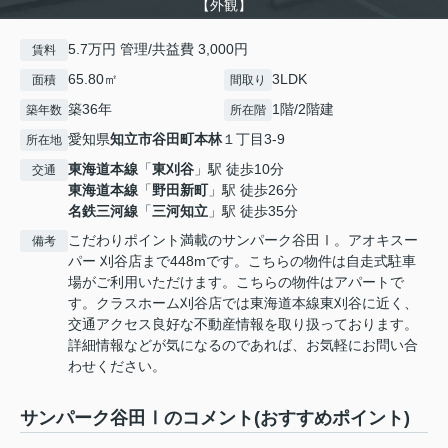
【外観】
5.7万円 管理/共益費 3,000円
賃料
65.80㎡
3LDK
面積
間取り
築36年
1階/2階建
築年数
所在階
愛知県
知立市
谷田町本林
１丁目3-9
所在地
東海道本線
「
東刈谷
」駅 徒歩10分
交通
東海道本線
「
野田新町
」駅 徒歩26分
名鉄三河線
「
三河知立
」駅 徒歩35分
こだわりポイント満載のサンパーク谷田Ⅰ。アオキスー
備考
パー 刈谷店まで448mです。こちらの物件は自走式駐車
場がご利用いただけます。こちらの物件はアパートで
す。クラスホーム刈谷店では東海道本線東刈谷に近く、
交通アクセス良好な不動産情報を取り扱っております。
詳細情報などが気になるのであれば、お気軽にお問い合
わせください。
サンパーク谷田Ⅰのコメント(おすすめポイント)