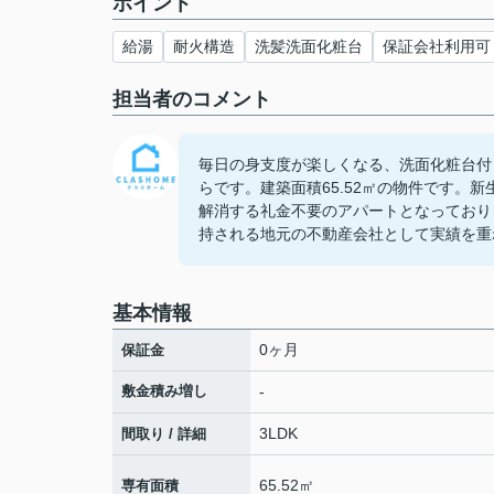
ポイント
給湯
耐火構造
洗髪洗面化粧台
保証会社利用可
担当者のコメント
毎日の身支度が楽しくなる、洗面化粧台付
らです。建築面積65.52㎡の物件です。
解消する礼金不要のアパートとなっており
持される地元の不動産会社として実績を重
基本情報
0ヶ月
保証金
敷金積み増し
-
3LDK
間取り / 詳細
65.52㎡
専有面積