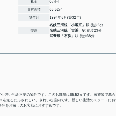
0万円
礼金
65.52㎡
専有面積
1994年5月(築32年)
築年月
名鉄三河線
「
小垣江
」駅 徒歩6分
１
名鉄三河線
「
吉浜
」駅 徒歩23分
交通
武豊線
「
石浜
」駅 徒歩38分
心強い礼金不要の物件です。このお部屋は65.52㎡です。家族皆で暮ら
日々を送るにふさわしい、きれいな室内です。新しい生活のスタートにお
物件をお探しのお客様におすすめです。