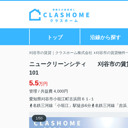
トップ
沿線から探す
刈谷市の賃貸｜クラスホーム株式会社
刈谷市の賃貸物件
ニュークリーンシティ 刈谷市の賃
101
5.5
万円
管理 / 共益費 4,000円
愛知県
刈谷市
小垣江町
古浜田６１-１
名鉄三河線「小垣江」駅徒歩6分
名鉄三河線「吉浜
1
/
50