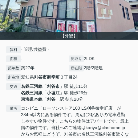
【外観】
- 管理/共益費 -
賃料
-
2LDK
面積
間取り
築27年
2階/2階建
築年数
所在階
愛知県
刈谷市
御幸町
３丁目24
所在地
名鉄三河線
「
刈谷市
」駅 徒歩11分
交通
名鉄三河線
「
小垣江
」駅 徒歩26分
東海道本線
「
刈谷
」駅 徒歩28分
コンビニ「ローソンストア100 LS刈谷御幸町店」が
備考
284m以内にある物件です。周辺に2駅ありの電車通勤
しやすい物件です。こちらの物件はアパートです。最上
階の物件です。当社へのご連絡はkariya@clashome.jp
からお気軽にどうぞ。刈谷市の名鉄三河線刈谷市近くな