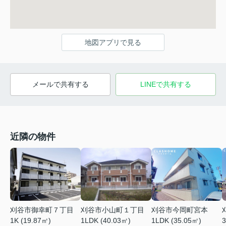
地図アプリで見る
メールで共有する
LINEで共有する
近隣の物件
刈谷市御幸町７丁目
刈谷市小山町１丁目
刈谷市今岡町宮本
1K (19.87㎡)
1LDK (40.03㎡)
1LDK (35.05㎡)
3