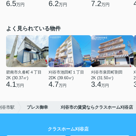
6.5
6.2
7.2
万円
万円
万円
よく見られている物件
碧南市久沓町４丁目
刈谷市池田町１丁目
刈谷市泉田町割田
2K (30.37㎡)
2DK (39.60㎡)
2K (31.50㎡)
2
4.1
4.7
3.4
万円
万円
万円
刈谷市駅
プレス御幸 刈谷市の賃貸ならクラスホーム刈谷店
クラスホーム刈谷店