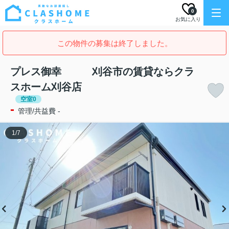
0
お気に入り
この物件の募集は終了しました。
プレス御幸 刈谷市の賃貸ならクラ
スホーム刈谷店
空室0
-
管理/共益費 -
1
/
7