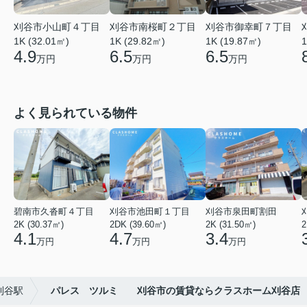
刈谷市小山町４丁目
刈谷市南桜町２丁目
刈谷市御幸町７丁目
1K (32.01㎡)
1K (29.82㎡)
1K (19.87㎡)
1
4.9
6.5
6.5
万円
万円
万円
よく見られている物件
碧南市久沓町４丁目
刈谷市池田町１丁目
刈谷市泉田町割田
2K (30.37㎡)
2DK (39.60㎡)
2K (31.50㎡)
2
4.1
4.7
3.4
万円
万円
万円
刈谷駅
パレス ツルミ 刈谷市の賃貸ならクラスホーム刈谷店