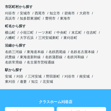
市区町村から探す
刈谷市
安城市
西尾市
知立市
碧南市
大府市
高浜市
知多郡東浦町
豊明市
東海市
町名から探す
横山町
小垣江町
一ツ木町
中央町
末広町
住吉町
八幡町
大字石浜
三河安城東町
東刈谷町
沿線から探す
名鉄三河線
東海道本線
名鉄西尾線
名鉄名古屋本線
武豊線
東海道新幹線
名鉄蒲郡線
名鉄河和線
名鉄常滑線
名古屋市営桜通線
駅から探す
安城
刈谷
三河安城
野田新町
刈谷市
南安城
東刈谷
逢妻
知立
北安城
クラスホーム刈谷店