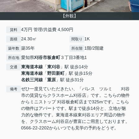
【外観】
4万円 管理/共益費 4,500円
賃料
24.30㎡
1K
面積
間取り
築35年
1階/2階建
築年数
所在階
愛知県
刈谷市
板倉町
３丁目3番地1
所在地
東海道本線
「
東刈谷
」駅 徒歩14分
交通
東海道本線
「
野田新町
」駅 徒歩15分
名鉄三河線
「
重原
」駅 徒歩31分
ぜひ一度見ていただきたい、「パレス ツルミ 刈谷
備考
市の賃貸ならクラスホーム刈谷店」です。こちらの物件
からミニストップ 刈谷板倉町店まで325mです。こちら
の物件はアパートです。駅まで徒歩14分と、立地が魅
力的な物件です。東海道本線東刈谷エリア周辺の物件
を、クラスホーム刈谷店が豊富にご用意しております。
0566-22-2202からいつでも見学の予約をどうぞ。