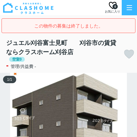
0
お気に入り
この物件の募集は終了しました。
ジュエル刈谷富士見町 刈谷市の賃貸
ならクラスホーム刈谷店
空室0
-
管理/共益費 -
1
/
1