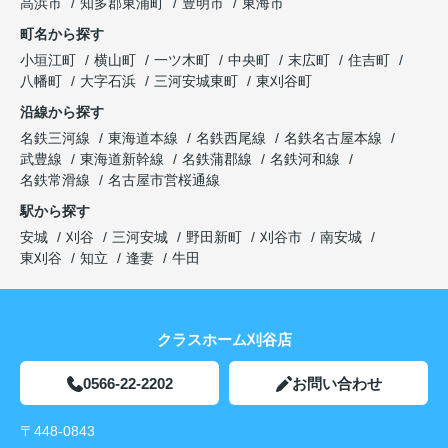
高浜市
知多郡東浦町
豊明市
東海市
町名から探す
小垣江町
横山町
一ツ木町
中央町
末広町
住吉町
八幡町
大字石浜
三河安城東町
東刈谷町
沿線から探す
名鉄三河線
東海道本線
名鉄西尾線
名鉄名古屋本線
武豊線
東海道新幹線
名鉄蒲郡線
名鉄河和線
名鉄常滑線
名古屋市営桜通線
駅から探す
安城
刈谷
三河安城
野田新町
刈谷市
南安城
東刈谷
知立
逢妻
牛田
クラスホーム刈谷店
0566-22-2202
お問い合わせ
〒448-0843