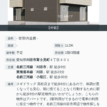
【外観】
- 管理/共益費 -
賃料
-
1LDK
面積
間取り
予定
1階/3階建
築年数
所在階
愛知県
刈谷市
富士見町
４丁目４０１
所在地
名鉄三河線
「
刈谷市
」駅 徒歩9分
交通
東海道本線
「
刈谷
」駅 徒歩23分
名鉄三河線
「
小垣江
」駅 徒歩30分
スギドラッグ 高松店まで徒歩6分にあるので、体調が悪
備考
くなっても安心。朝に慌てることなく行動するために駅
から徒歩9分の駅近物件はいかがでしょうか。こちらの
物件はアパートです。2駅利用ができるので電車の利用
に役立つ物件です。名鉄三河線刈谷市周辺で物件探しを