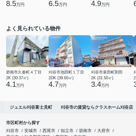
8.5
6.5
4.9
万円
万円
万円
よく見られている物件
碧南市久沓町４丁目
刈谷市池田町１丁目
刈谷市泉田町割田
2K (30.37㎡)
2DK (39.60㎡)
2K (31.50㎡)
2
4.1
4.7
3.4
万円
万円
万円
ジュエル刈谷富士見町 刈谷市の賃貸ならクラスホーム刈谷店
市区町村から探す
刈谷市
安城市
西尾市
知立市
碧南市
大府市