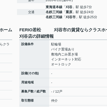
2020年3月(築6年)
築年
東海道本線
「
刈谷
」駅 徒歩7分
名鉄三河線
「
重原
」駅 徒歩24分
交通
名鉄三河線
「
刈谷市
」駅 徒歩25分
ホーム
FERIO若松 刈谷市の賃貸ならクラスホ
刈谷店の詳細情報
らクラ
設備条件
駐輪場
バイク置場あり
敷地内ごみ置き場
インターネット対応
オートロック
設備(その他)
-
用途地域
-
募集戸数 / 総戸数
- / 12戸
取引態様
仲介