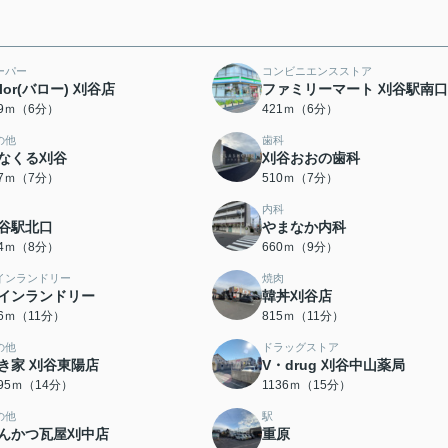
ーパー
コンビニエンスストア
alor(バロー) 刈谷店
ファミリーマート 刈谷駅南
09ｍ（6分）
421ｍ（6分）
の他
歯科
なくる刈谷
刈谷おおの歯科
87ｍ（7分）
510ｍ（7分）
内科
谷駅北口
やまなか内科
14ｍ（8分）
660ｍ（9分）
インランドリー
焼肉
インランドリー
韓丼刈谷店
06ｍ（11分）
815ｍ（11分）
の他
ドラッグストア
き家 刈谷東陽店
V・drug 刈谷中山薬局
095ｍ（14分）
1136ｍ（15分）
の他
駅
んかつ瓦屋刈中店
重原