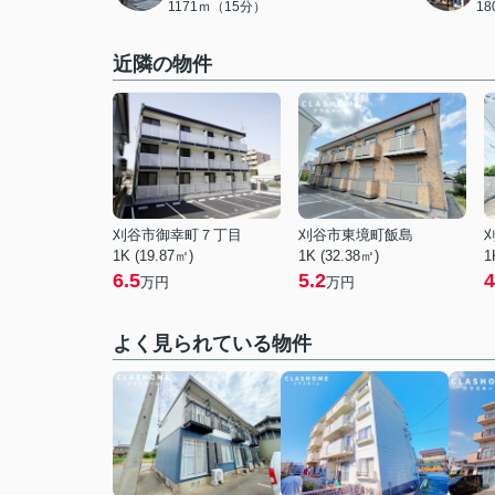
1171ｍ（15分）
1
近隣の物件
刈谷市御幸町７丁目
刈谷市東境町飯島
1K (19.87㎡)
1K (32.38㎡)
1
6.5
5.2
4
万円
万円
よく見られている物件