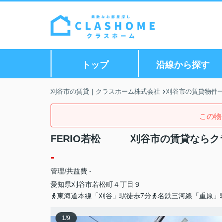
トップ
沿線から探す
刈谷市の賃貸｜クラスホーム株式会社
刈谷市の賃貸物件
この物
FERIO若松 刈谷市の賃貸ならク
-
管理/共益費 -
愛知県
刈谷市
若松町
４丁目９
東海道本線「刈谷」駅徒歩7分
名鉄三河線「重原」
1
/
9