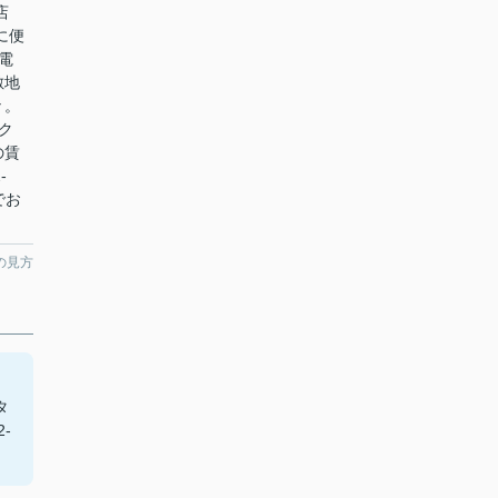
店
に便
電
敷地
々。
ク
の賃
-
までお
の見方
タ
-