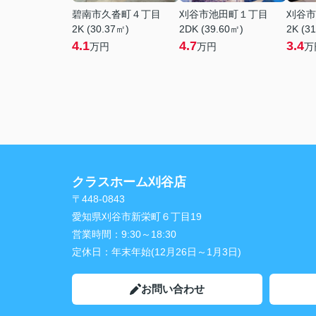
碧南市久沓町４丁目
刈谷市池田町１丁目
刈谷市
2K (30.37㎡)
2DK (39.60㎡)
2K (3
4.1
4.7
3.4
万円
万円
万
クラスホーム刈谷店
〒448-0843
愛知県刈谷市新栄町６丁目19
営業時間：
9:30～18:30
定休日：
年末年始(12月26日～1月3日)
お問い合わせ