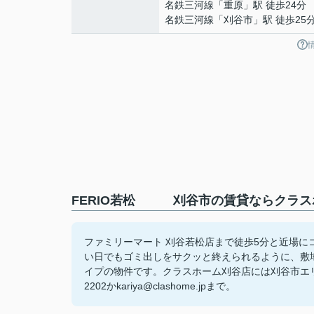
名鉄三河線
「
重原
」駅 徒歩24分
名鉄三河線
「
刈谷市
」駅 徒歩25
FERIO若松 刈谷市の賃貸ならクラス
ファミリーマート 刈谷若松店まで徒歩5分と近場に
い日でもゴミ出しをサクッと終えられるように、敷
イプの物件です。クラスホーム刈谷店には刈谷市エリア
2202かkariya@clashome.jpまで。