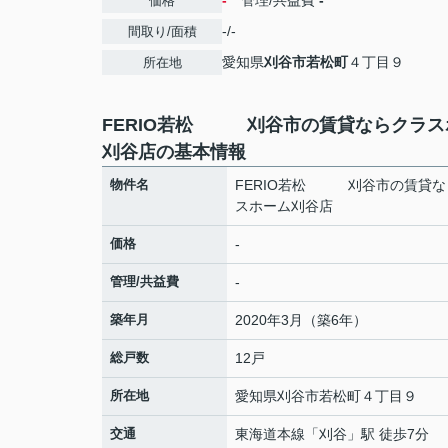
-
管理/共益費
-
価格
-/-
間取り/面積
愛知県
刈谷市
若松町
４丁目９
所在地
FERIO若松 刈谷市の賃貸ならクラス
刈谷店の基本情報
物件名
FERIO若松 刈谷市の賃貸な
スホーム刈谷店
価格
-
管理/共益費
-
築年月
2020年3月（築6年）
総戸数
12戸
所在地
愛知県
刈谷市
若松町
４丁目９
交通
東海道本線
「
刈谷
」駅 徒歩7分