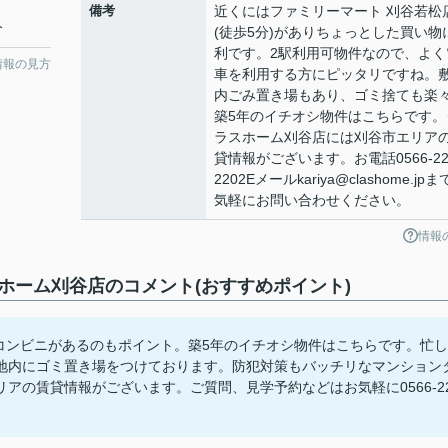
備考
近くにはファミリーマート 刈谷若松
分
(徒歩5分)がありちょっとした買い物
利です。2駅利用可物件なので、よく
情報の見方
車を利用する方にピッタリですね。
内ごみ置き場もあり、ゴミ捨ても楽
築5年のイチオシ物件はこちらです。
ラスホーム刈谷店には刈谷市エリア
貸情報がございます。お電話0566-22
2202Eメールkariya@clashome.jp
気軽にお問い合わせください。
情報
ホーム刈谷店のコメント(おすすめポイント)
コンビニがあるのもポイント。築5年のイチオシ物件はこちらです。忙し
地内にゴミ置き場をつけております。防犯対策もバッチリなマンション
の賃貸情報がございます。ご質問、見学予約などはお気軽に0566-22