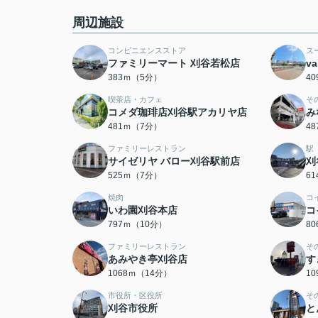
周辺施設
コンビニエンスストア
ス
ファミリーマート 刈谷若松店
v
383ｍ（5分）
4
喫茶店・カフェ
そ
コメダ珈琲店刈谷駅アカリヤ店
み
481ｍ（7分）
4
ファミリーレストラン
駅
サイゼリヤ バロー刈谷駅前店
刈
525ｍ（7分）
6
焼肉
コ
いわ園刈谷本店
コ
797ｍ（10分）
8
ファミリーレストラン
そ
あみやき亭刈谷店
す
1068ｍ（14分）
1
市役所・区役所
そ
刈谷市役所
と