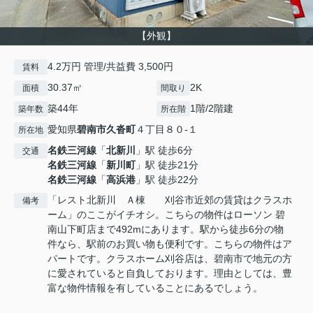
【外観】
4.2万円 管理/共益費 3,500円
賃料
30.37㎡
2K
面積
間取り
築44年
1階/2階建
築年数
所在階
愛知県
碧南市
久沓町
４丁目８０-１
所在地
名鉄三河線
「
北新川
」駅 徒歩6分
交通
名鉄三河線
「
新川町
」駅 徒歩21分
名鉄三河線
「
高浜港
」駅 徒歩22分
「レスト北新川 Ａ棟 刈谷市近郊の賃貸はクラスホ
備考
ーム」のここがイチオシ。こちらの物件はローソン 碧
南山下町店まで492mにあります。駅から徒歩6分の物
件なら、駅前のお買い物も便利です。こちらの物件はア
パートです。クラスホーム刈谷店は、碧南市で地元の方
に愛されていると自負しております。理由としては、豊
富な物件情報を有していることにあるでしょう。