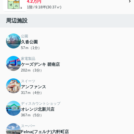
4.2万円
1階 / 9.18坪(30.37㎡)
周辺施設
公園
久沓公園
57ｍ（1分）
家電製品
ケーズデンキ 碧南店
202ｍ（3分）
スイーツ
アンファンス
317ｍ（4分）
ディスカウントショップ
オレンジ北新川店
367ｍ（5分）
スーパー
Felna(フェルナ)六軒町店