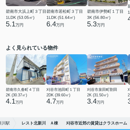
碧南市大浜上町３丁目
碧南市若松町３丁目
碧南市伊勢町１丁目
1
1LDK (53.05㎡)
1LDK (51.64㎡)
3K (56.80㎡)
5.1
6.4
5.3
万円
万円
万円
よく見られている物件
碧南市久沓町４丁目
刈谷市池田町１丁目
刈谷市泉田町割田
2K (30.37㎡)
2DK (39.60㎡)
2K (31.50㎡)
2
4.1
4.7
3.4
万円
万円
万円
新川駅
レスト北新川 Ａ棟 刈谷市近郊の賃貸はクラスホーム