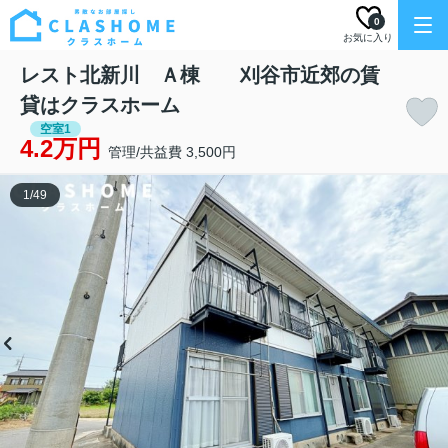
0
お気に入り
レスト北新川 Ａ棟 刈谷市近郊の賃
貸はクラスホーム
空室1
4.2万円
管理/共益費 3,500円
1
/
49