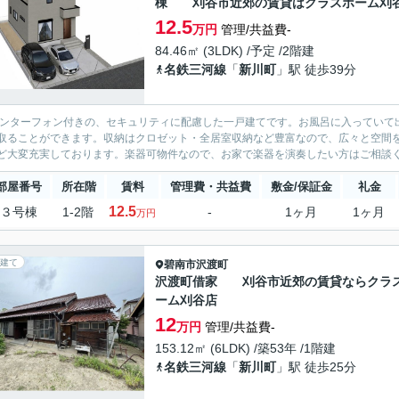
棟 刈谷市近郊の賃貸はクラスホーム刈
12.5
万円
管理/共益費-
84.46㎡ (3LDK) /予定 /2階建
名鉄三河線
「
新川町
」駅 徒歩39分
インターフォン付きの、セキュリティに配慮した一戸建てです。お風呂に入っていて
取ることができます。収納はクロゼット・全居室収納など豊富なので、広々と空間
ど大変充実しております。楽器可物件なので、お家で楽器を演奏したい方はご相談く
部屋番号
所在階
賃料
管理費・共益費
敷金/保証金
礼金
12.5
３号棟
1-2階
-
1ヶ月
1ヶ月
万円
建て
碧南市
沢渡町
沢渡町借家 刈谷市近郊の賃貸ならクラ
ーム刈谷店
12
万円
管理/共益費-
153.12㎡ (6LDK) /築53年 /1階建
名鉄三河線
「
新川町
」駅 徒歩25分