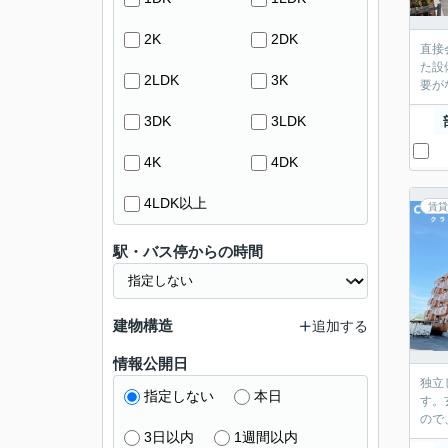
2K
2DK
直接
た設
2LDK
3K
要が
3DK
3LDK
4K
4DK
4LDK以上
賃貸
駅・バス停からの時間
建物構造
追加する
情報公開日
独立
指定しない
本日
す。
ので
3日以内
1週間以内