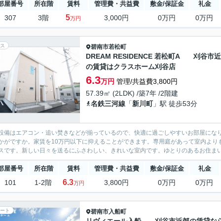
部屋番号
所在階
賃料
管理費・共益費
敷金/保証金
礼金
5
307
3階
3,000円
0万円
0万円
万円
ス
碧南市
若松町
DREAM RESIDENCE 若松町A 刈谷市
の賃貸はクラスホーム刈谷店
6.3
万円
管理/共益費3,800円
57.39㎡ (2LDK) /築7年 /2階建
名鉄三河線
「
新川町
」駅 徒歩53分
設備はエアコン・追い焚きなどが揃っているので、快適に過ごしやすいお部屋にな
かがですか。家賃を10万円以下に抑えることができます。専用庭があって室内より
スです。新しい日々を送るにふさわしい、きれいな室内です。ゆとりのあるお住まいに
部屋番号
所在階
賃料
管理費・共益費
敷金/保証金
礼金
6.3
101
1-2階
3,800円
0万円
0万円
万円
ート
碧南市
入船町