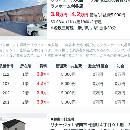
リヴィエール入船 刈谷市近郊の賃貸な
ラスホーム刈谷店
3.9
4.2
万円～
万円
管理/共益費5,000円
30.03㎡ (1K) /築19年 /2階建
名鉄三河線
「
新川町
」駅 徒歩59分
わりポイント満載のリヴィエール入船 刈谷市近郊の賃貸ならクラスホーム刈谷店
もポイント。直接会わずにインターホン越しに来訪者を確認できるので、トラブル
ゼットなど豊富なので、広々と空間を利用することも可能です。こちらの物件は家賃を
部屋番号
所在階
賃料
管理費・共益費
敷金/保証金
礼金
3.9
112
1階
5,000円
0万円
0万円
万円
4.2
107
1階
5,000円
0万円
0万円
万円
3.9
202
2階
5,000円
0万円
0万円
万円
3.9
201
2階
5,000円
0万円
0万円
万円
建て
碧南市
日進町
リナージュＬ碧南市日進町４丁目０１期 