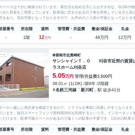
スペースは十分に確保されています。新生活を始める方にもおすすめな、6LDKの
わせた和室をご用意しています。駐車場に空きがあるので車を所有している方も安
空きあり。現在空家となっておりますので、お早めのご入居が可能となっておりま
部屋番号
所在階
賃料
管理費・共益費
敷金/保証金
礼金
12
-
1階
-
48万円
12万円
万円
ート
碧南市
志貴崎町
サンシャインＴ．Ｏ 刈谷市近郊の賃貸
ラスホーム刈谷店
5.05
万円
管理/共益費3,500円
38.01㎡ (1LDK) /築8年 /2階建
名鉄三河線
「
新川町
」駅 徒歩41分
ターホン越しに来訪者を確認できるので、トラブルを事前に回避しやすくなります
ています。毎日スマートフォンで長時間SNSを利用するという方、インターネット
ただけます。駐車可能スペースがあるので遠くへの駐車が不要です。1台分の駐車スペ
部屋番号
所在階
賃料
管理費・共益費
敷金/保証金
礼金