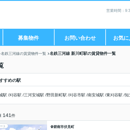
営業時間：9:3
募集物件
お問い合わせ
お気に
名鉄三河線 新川町駅の賃貸物件一覧
名鉄三河線の賃貸物件一覧
覧
すすめの駅
城駅
/
刈谷駅
/
三河安城駅
/
野田新町駅
/
刈谷市駅
/
南安城駅
/
東刈谷駅
/
知
141
棟
件
ート
碧南市
伏見町