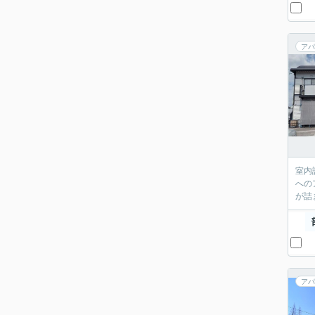
アパ
室内
への
が詰
アパ