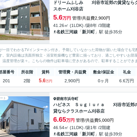
ドリームふしみ 刈谷市近郊の賃貸なら
スホーム刈谷店
5.6
万円
管理/共益費2,900円
41.26㎡ (1LDK) /築8年 /3階建
名鉄三河線
「
新川町
」駅 徒歩35分
が一目でわかるTVインターホン付き。予期していなかった荷物が届いた場合でも宅
す。室内設備は洗面所独立・浴室乾燥機など豊富に揃っており、過ごしやすいお部
、温度管理が楽々。こちらの物件は駐車場に空きがあるので、駐車することができます
部屋番号
所在階
賃料
管理費・共益費
敷金/保証金
礼金
5.6
201
2階
2,900円
0ヶ月
6.6万円
万円
ート
碧南市
浜寺町
ハピネス Ｓｕｇｉｕｒａ 刈谷市近郊
貸ならクラスホーム刈谷店
6.65
万円
管理/共益費5,000円
46.54㎡ (1LDK) /築1年 /2階建
名鉄三河線
「
新川町
」駅 徒歩39分