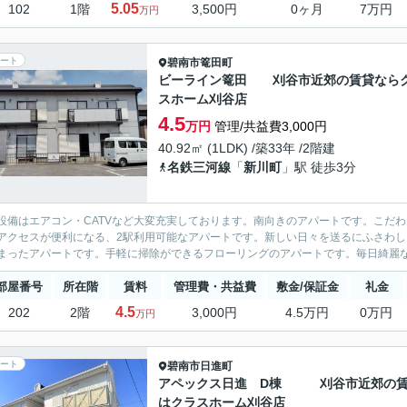
5.05
102
1階
3,500円
0ヶ月
7万円
万円
ート
碧南市
篭田町
ビーライン篭田 刈谷市近郊の賃貸なら
スホーム刈谷店
4.5
万円
管理/共益費3,000円
40.92㎡ (1LDK) /築33年 /2階建
名鉄三河線
「
新川町
」駅 徒歩3分
設備はエアコン・CATVなど大変充実しております。南向きのアパートです。こだ
アクセスが便利になる、2駅利用可能なアパートです。新しい日々を送るにふさわ
まったアパートです。手軽に掃除ができるフローリングのアパートです。毎日綺麗な眺
部屋番号
所在階
賃料
管理費・共益費
敷金/保証金
礼金
4.5
202
2階
3,000円
4.5万円
0万円
万円
ート
碧南市
日進町
アペックス日進 D棟 刈谷市近郊の
はクラスホーム刈谷店