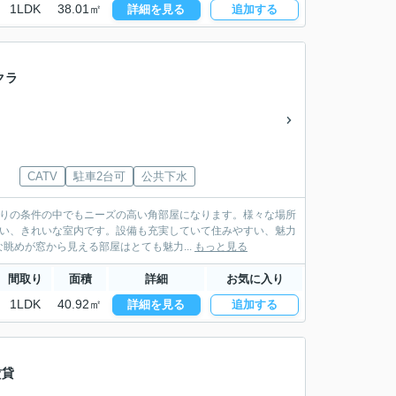
1LDK
38.01㎡
詳細を見る
追加する
クラ
CATV
駐車2台可
公共下水
わりの条件の中でもニーズの高い角部屋になります。様々な場所
しい、きれいな室内です。設備も充実していて住みやすい、魅力
めが窓から見える部屋はとても魅力...
もっと見る
間取り
面積
詳細
お気に入り
1LDK
40.92㎡
詳細を見る
追加する
賃貸