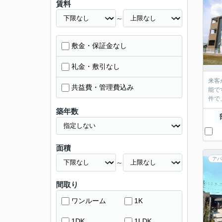
賃料
～
敷金・保証金なし
礼金・敷引なし
来客
共益費・管理費込み
能で
件で
築年数
面積
アパ
～
間取り
ワンルーム
1K
1DK
1LDK