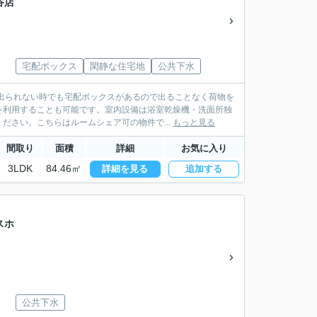
谷店
宅配ボックス
閑静な住宅地
公共下水
出られない時でも宅配ボックスがあるので出ることなく荷物を
を利用することも可能です。室内設備は浴室乾燥機・洗面所独
ださい。こちらはルームシェア可の物件で...
もっと見る
間取り
面積
詳細
お気に入り
3LDK
84.46㎡
詳細を見る
追加する
スホ
公共下水