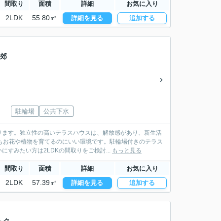
間取り
面積
詳細
お気に入り
2LDK
55.80㎡
詳細を見る
追加する
近郊
駐輪場
公共下水
ります。独立性の高いテラスハウスは、解放感があり、新生活
もお花や植物を育てるのにいい環境です。駐輪場付きのテラス
すみたい方は2LDKの間取りをご検討...
もっと見る
間取り
面積
詳細
お気に入り
2LDK
57.39㎡
詳細を見る
追加する