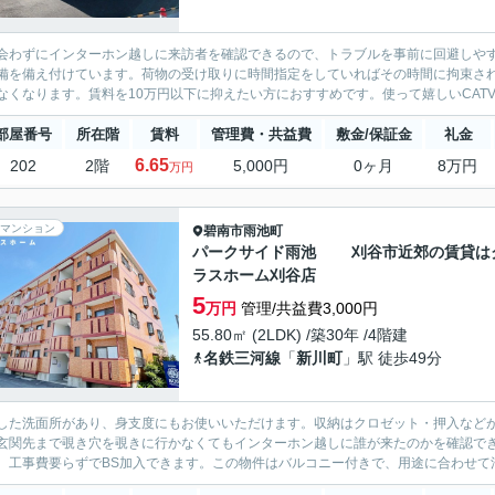
会わずにインターホン越しに来訪者を確認できるので、トラブルを事前に回避しや
備を備え付けています。荷物の受け取りに時間指定をしていればその時間に拘束さ
なくなります。賃料を10万円以下に抑えたい方におすすめです。使って嬉しいCATV
部屋番号
所在階
賃料
管理費・共益費
敷金/保証金
礼金
6.65
202
2階
5,000円
0ヶ月
8万円
万円
マンション
碧南市
雨池町
パークサイド雨池 刈谷市近郊の賃貸は
ラスホーム刈谷店
5
万円
管理/共益費3,000円
55.80㎡ (2LDK) /築30年 /4階建
名鉄三河線
「
新川町
」駅 徒歩49分
した洗面所があり、身支度にもお使いいただけます。収納はクロゼット・押入など
玄関先まで覗き穴を覗きに行かなくてもインターホン越しに誰が来たのかを確認でき
、工事費要らずでBS加入できます。この物件はバルコニー付きで、用途に合わせて活