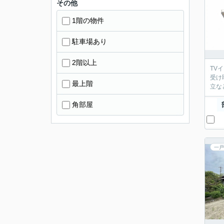
その他
1階の物件
駐車場あり
2階以上
TV
受け
最上階
立な
角部屋
一戸