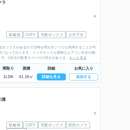
クラ
駐輪場
CATV
宅配ボックス
公共下水
配ボックスがあるので日時を問わずいつでも利用することが可
屋になっております。メンテナンスも簡単なエアコン付きの物
。2台分の駐車スペースの空きがありま...
もっと見る
間取り
面積
詳細
お気に入り
1LDK
41.26㎡
詳細を見る
追加する
の賃
駐輪場
CATV
宅配ボックス
防犯カメラ