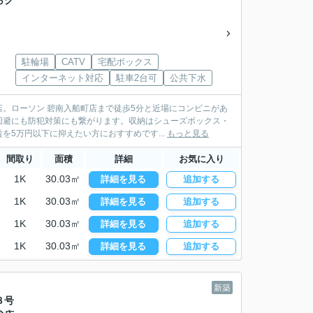
らク
駐輪場
CATV
宅配ボックス
インターネット対応
駐車2台可
公共下水
。ローソン 碧南入船町店まで徒歩5分と近場にコンビニがあ
回避にも防犯対策にも繋がります。収納はシューズボックス・
5万円以下に抑えたい方におすすめです...
もっと見る
間取り
面積
詳細
お気に入り
1K
30.03㎡
詳細を見る
追加する
1K
30.03㎡
詳細を見る
追加する
1K
30.03㎡
詳細を見る
追加する
1K
30.03㎡
詳細を見る
追加する
新築
３号