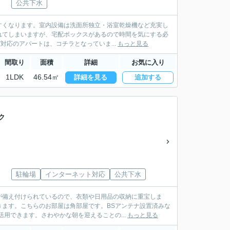
公共下水
すくなります。室内設備は洗面所独立・浴室乾燥機など充実し
れてしまいますが、宅配ボックスがあるので時間を気にする必
対応のアパートは、コチラとなっていま...
もっと見る
間取り
面積
詳細
お気に入り
1LDK
46.54㎡
詳細を見る
追加する
ク
駐輪場
インターネット対応
公共下水
が備え付けられているので、衣類や日用品の収納に重宝しま
ます。こちらのお部屋は角部屋です。BSアンテナ設置済みな
用できます。さわやかな朝を迎えることの...
もっと見る