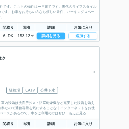
物件です。こちらの物件は一戸建てです。現代のライフスタイル
心です。お車をお持ちの方なら嬉しい条件。パーキングスペー
す。
間取り
面積
詳細
お気に入り
6LDK
153.12㎡
詳細を見る
追加する
はク
駐輪場
CATV
公共下水
。室内設備は洗面所独立・浴室乾燥機など充実した設備を備え
無料なので通信容量を気にすることなくインターネットをお使
ースがあるので、車をご利用の方はぜひ...
もっと見る
間取り
面積
詳細
お気に入り