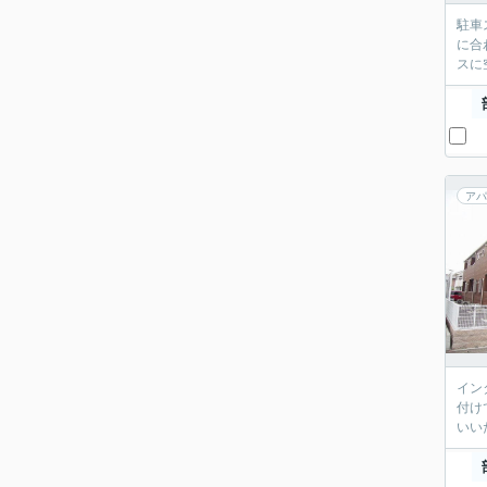
駐車
に合
スに
アパ
イン
付け
いい