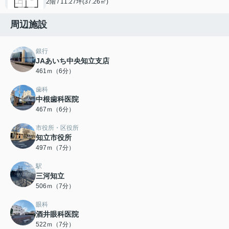
2階 / 11.27坪(37.26㎡)
周辺施設
銀行
JAあいち中央知立支店
461ｍ（6分）
歯科
中根歯科医院
467ｍ（6分）
市役所・区役所
知立市役所
497ｍ（7分）
駅
三河知立
506ｍ（7分）
眼科
酒井眼科医院
522ｍ（7分）