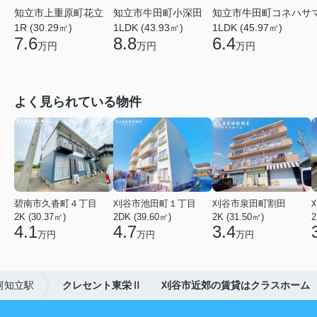
知立市上重原町花立
知立市牛田町小深田
知立市牛田町コネハサ
1R (30.29㎡)
1LDK (43.93㎡)
1LDK (45.97㎡)
7.6
8.8
6.4
万円
万円
万円
よく見られている物件
碧南市久沓町４丁目
刈谷市池田町１丁目
刈谷市泉田町割田
2K (30.37㎡)
2DK (39.60㎡)
2K (31.50㎡)
2
4.1
4.7
3.4
万円
万円
万円
河知立駅
クレセント東栄Ⅱ 刈谷市近郊の賃貸はクラスホーム