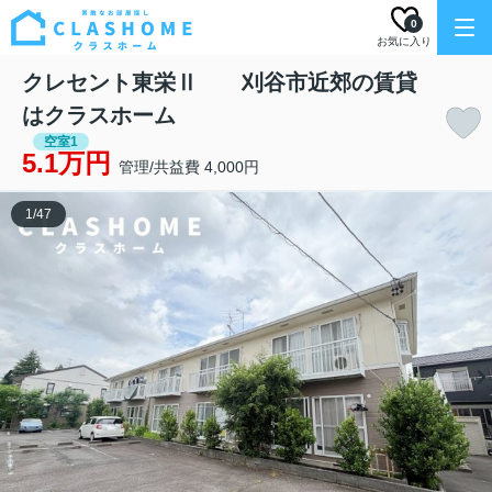
0
お気に入り
クレセント東栄Ⅱ 刈谷市近郊の賃貸
はクラスホーム
空室1
5.1万円
管理/共益費 4,000円
1
/
47