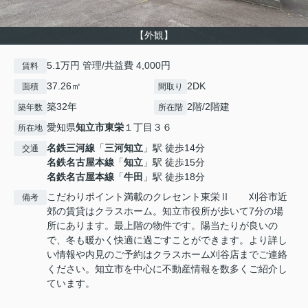
【外観】
5.1万円 管理/共益費 4,000円
賃料
37.26㎡
2DK
面積
間取り
築32年
2階/2階建
築年数
所在階
愛知県
知立市
東栄
１丁目３６
所在地
名鉄三河線
「
三河知立
」駅 徒歩14分
交通
名鉄名古屋本線
「
知立
」駅 徒歩15分
名鉄名古屋本線
「
牛田
」駅 徒歩18分
こだわりポイント満載のクレセント東栄Ⅱ 刈谷市近
備考
郊の賃貸はクラスホーム。知立市役所が歩いて7分の場
所にあります。最上階の物件です。陽当たりが良いの
で、冬も暖かく快適に過ごすことができます。より詳し
い情報や内見のご予約はクラスホーム刈谷店までご連絡
ください。知立市を中心に不動産情報を数多くご紹介し
ています。