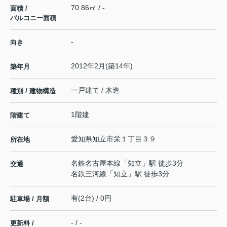
70.86㎡ / -
面積 /
バルコニー面積
-
向き
2012年2月(築14年)
築年月
一戸建て / 木造
種別 / 建物構造
1階建
階建て
愛知県
知立市
栄
１丁目３９
所在地
名鉄名古屋本線
「
知立
」駅 徒歩3分
交通
名鉄三河線
「
知立
」駅 徒歩3分
有(2台) / 0円
駐車場 / 月額
- / -
更新料 /