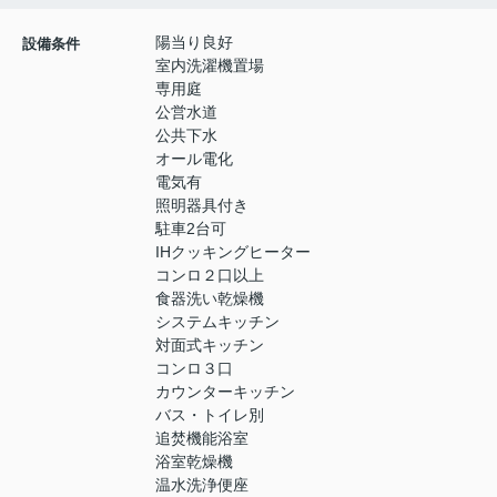
陽当り良好
設備条件
室内洗濯機置場
専用庭
公営水道
公共下水
オール電化
電気有
照明器具付き
駐車2台可
IHクッキングヒーター
コンロ２口以上
食器洗い乾燥機
システムキッチン
対面式キッチン
コンロ３口
カウンターキッチン
バス・トイレ別
追焚機能浴室
浴室乾燥機
温水洗浄便座