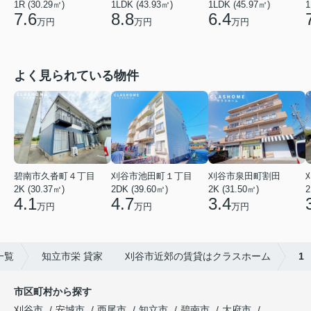
1R (30.29㎡)
1LDK (43.93㎡)
1LDK (45.97㎡)
1
7.6
8.8
6.4
万円
万円
万円
よく見られている物件
碧南市久沓町４丁目
刈谷市池田町１丁目
刈谷市泉田町割田
2K (30.37㎡)
2DK (39.60㎡)
2K (31.50㎡)
2
4.1
4.7
3.4
万円
万円
万円
一覧
知立市栄 貸家 刈谷市近郊の賃貸はクラスホーム
1
市区町村から探す
刈谷市
安城市
西尾市
知立市
碧南市
大府市