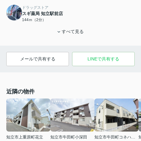
ドラッグストア
スギ薬局 知立駅前店
144ｍ（2分）
すべて見る
メールで共有する
LINEで共有する
近隣の物件
知立市上重原町花立
知立市牛田町小深田
知立市牛田町コネハサマ