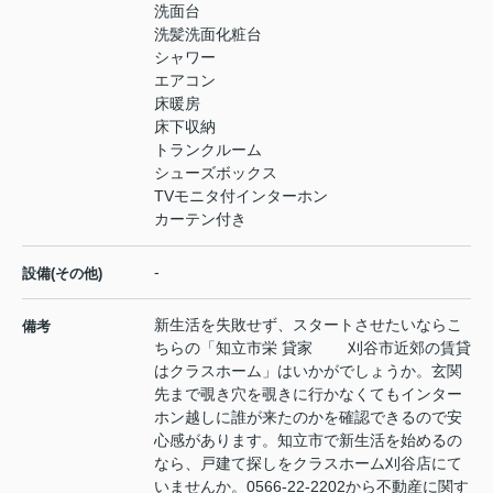
洗面台
洗髪洗面化粧台
シャワー
エアコン
床暖房
床下収納
トランクルーム
シューズボックス
TVモニタ付インターホン
カーテン付き
-
設備(その他)
新生活を失敗せず、スタートさせたいならこ
備考
ちらの「知立市栄 貸家 刈谷市近郊の賃貸
はクラスホーム」はいかがでしょうか。玄関
先まで覗き穴を覗きに行かなくてもインター
ホン越しに誰が来たのかを確認できるので安
心感があります。知立市で新生活を始めるの
なら、戸建て探しをクラスホーム刈谷店にて
いませんか。0566-22-2202から不動産に関す