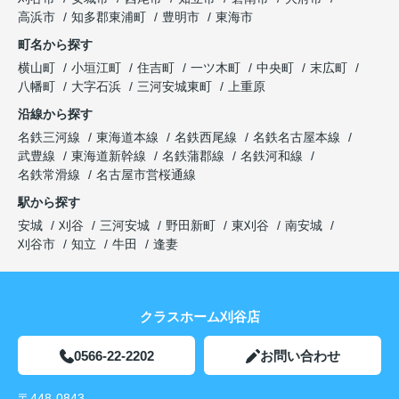
高浜市
知多郡東浦町
豊明市
東海市
町名から探す
横山町
小垣江町
住吉町
一ツ木町
中央町
末広町
八幡町
大字石浜
三河安城東町
上重原
沿線から探す
名鉄三河線
東海道本線
名鉄西尾線
名鉄名古屋本線
武豊線
東海道新幹線
名鉄蒲郡線
名鉄河和線
名鉄常滑線
名古屋市営桜通線
駅から探す
安城
刈谷
三河安城
野田新町
東刈谷
南安城
刈谷市
知立
牛田
逢妻
クラスホーム刈谷店
0566-22-2202
お問い合わせ
〒448-0843