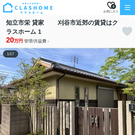
0
お気に入り
知立市栄 貸家 刈谷市近郊の賃貸はク
ラスホーム 1
20
万円
管理/共益費 -
1
/
17