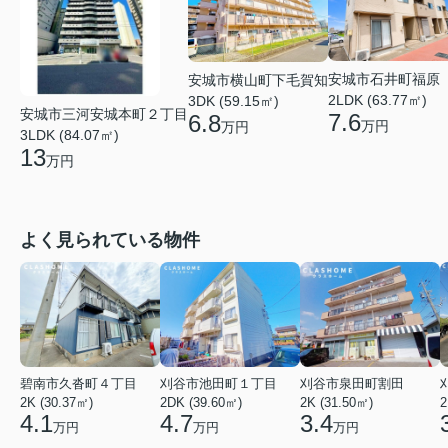
安城市石井町福原
安城市横山町下毛賀知
2LDK (63.77㎡)
3DK (59.15㎡)
安城市三河安城本町２丁目
7.6
6.8
万円
万円
3LDK (84.07㎡)
13
万円
よく見られている物件
碧南市久沓町４丁目
刈谷市池田町１丁目
刈谷市泉田町割田
2K (30.37㎡)
2DK (39.60㎡)
2K (31.50㎡)
2
4.1
4.7
3.4
万円
万円
万円