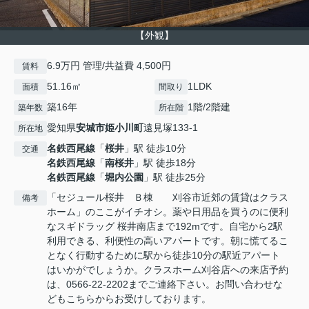
【外観】
6.9万円 管理/共益費 4,500円
賃料
51.16㎡
1LDK
面積
間取り
築16年
1階/2階建
築年数
所在階
愛知県
安城市
姫小川町
遠見塚133-1
所在地
名鉄西尾線
「
桜井
」駅 徒歩10分
交通
名鉄西尾線
「
南桜井
」駅 徒歩18分
名鉄西尾線
「
堀内公園
」駅 徒歩25分
「セジュール桜井 Ｂ棟 刈谷市近郊の賃貸はクラス
備考
ホーム」のここがイチオシ。薬や日用品を買うのに便利
なスギドラッグ 桜井南店まで192mです。自宅から2駅
利用できる、利便性の高いアパートです。朝に慌てるこ
となく行動するために駅から徒歩10分の駅近アパート
はいかがでしょうか。クラスホーム刈谷店への来店予約
は、0566-22-2202までご連絡下さい。お問い合わせな
どもこちらからお受けしております。