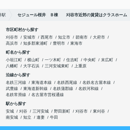
井駅
セジュール桜井 Ｂ棟 刈谷市近郊の賃貸はクラスホーム
市区町村から探す
刈谷市
安城市
西尾市
知立市
碧南市
大府市
高浜市
知多郡東浦町
豊明市
東海市
町名から探す
小垣江町
横山町
一ツ木町
住吉町
中央町
末広町
八幡町
大字石浜
三河安城東町
上重原
沿線から探す
名鉄三河線
東海道本線
名鉄西尾線
名鉄名古屋本線
武豊線
東海道新幹線
名鉄蒲郡線
名鉄河和線
名鉄常滑線
名古屋市営桜通線
駅から探す
安城
刈谷
三河安城
野田新町
刈谷市
東刈谷
南安城
知立
逢妻
牛田