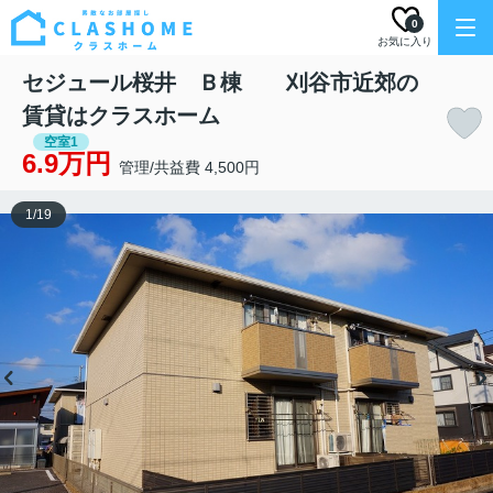
0
お気に入り
セジュール桜井 Ｂ棟 刈谷市近郊の
賃貸はクラスホーム
空室1
6.9万円
管理/共益費 4,500円
1
/
19