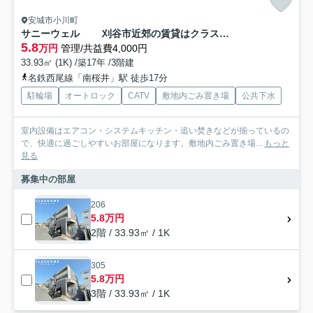
安城市小川町
サニーウェル 刈谷市近郊の賃貸はクラスホーム刈谷店
5.8
万円
管理/共益費4,000円
33.93㎡ (1K) /築17年 /3階建
名鉄西尾線「南桜井」駅 徒歩17分
駐輪場
オートロック
CATV
敷地内ごみ置き場
公共下水
室内設備はエアコン・システムキッチン・追い焚きなどが揃っているの
で、快適に過ごしやすいお部屋になります。敷地内ごみ置き場...
もっと
見る
募集中の部屋
206
5.8万円
2階 / 33.93㎡ / 1K
305
5.8万円
3階 / 33.93㎡ / 1K