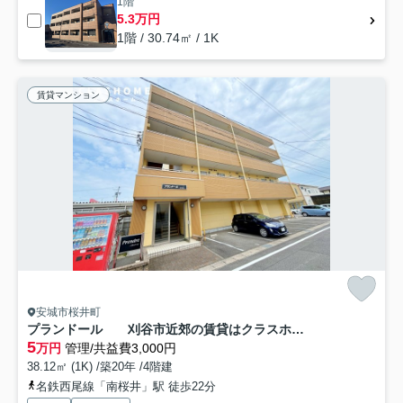
1階
5.3万円
1階 / 30.74㎡ / 1K
賃貸マンション
安城市桜井町
プランドール 刈谷市近郊の賃貸はクラスホーム刈谷店
5
万円
管理/共益費3,000円
38.12㎡ (1K) /築20年 /4階建
名鉄西尾線「南桜井」駅 徒歩22分