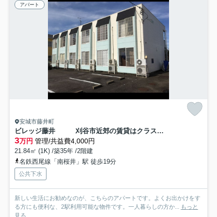
アパート
安城市藤井町
ビレッジ藤井 刈谷市近郊の賃貸はクラスホーム刈谷店
3
万円
管理/共益費4,000円
21.84㎡ (1K) /築35年 /2階建
名鉄西尾線「南桜井」駅 徒歩19分
公共下水
新しい生活にお勧めなのが、こちらのアパートです。よくお出かけをす
る方にも便利な、2駅利用可能な物件です。一人暮らしの方か...
もっと
見る