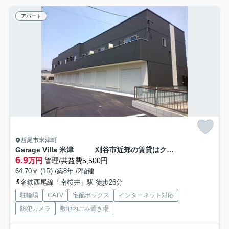
アパート
西尾市米津町
Garage Villa 米津 刈谷市近郊の賃貸はクラスホーム
6.9
万円
管理/共益費5,500円
64.70㎡ (1R) /築8年 /2階建
名鉄西尾線「南桜井」駅 徒歩26分
駐輪場
CATV
宅配ボックス
インターネット対応
防犯カメラ
敷地内ごみ置き場