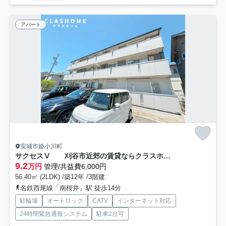
アパート
安城市姫小川町
サクセスⅤ 刈谷市近郊の賃貸ならクラスホーム刈谷
9.2
万円
管理/共益費6,000円
56.40㎡ (2LDK) /築12年 /3階建
名鉄西尾線「南桜井」駅 徒歩14分
駐輪場
オートロック
CATV
インターネット対応
24時間緊急通報システム
駐車2台可