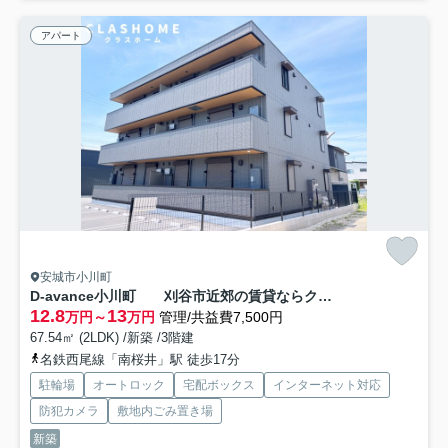
アパート
安城市小川町
D-avance小川町 刈谷市近郊の賃貸ならクラスホーム刈谷店
12.8
13
万円～
万円
管理/共益費7,500円
67.54㎡ (2LDK) /新築 /3階建
名鉄西尾線「南桜井」駅 徒歩17分
駐輪場
オートロック
宅配ボックス
インターネット対応
防犯カメラ
敷地内ごみ置き場
新築