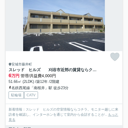
安城市藤井町
スレッド ヒルズ 刈谷市近郊の賃貸ならクラスホーム刈谷店
6
万円
管理/共益費4,000円
51.66㎡ (2LDK) /築12年 /2階建
名鉄西尾線「南桜井」駅 徒歩23分
駐輪場
CATV
新着情報：スレッド ヒルズの空室情報ならコチラ。モニター越しに来
訪者を確認し、インターホンを通じて室内から会話することが...
もっと
見る