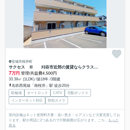
安城市桜井町
サクセス Ⅲ 刈谷市近郊の賃貸ならクラスホーム刈谷店
7
万円
管理/共益費4,500円
33.39㎡ (1LDK) /築18年 /3階建
名鉄西尾線「南桜井」駅 徒歩20分
駐輪場
オートロック
CATV
宅配ボックス
インターネット対応
防犯カメラ
室内設備はネット使用料不要・追い焚き・エアコンなど大変充実してお
ります。駅が周辺に2つあるので行動範囲が広がります。こち...
もっと
見る