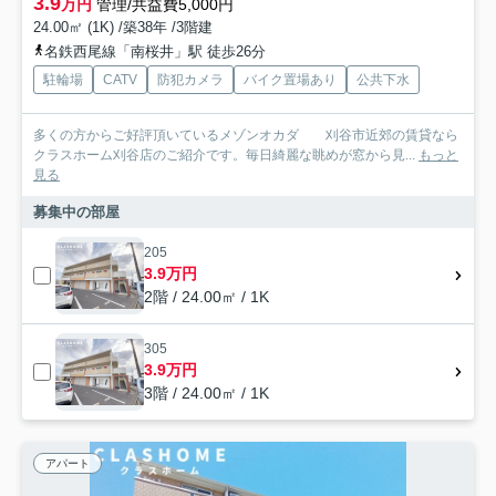
3.9
万円
管理/共益費5,000円
24.00㎡ (1K) /築38年 /3階建
名鉄西尾線「南桜井」駅 徒歩26分
駐輪場
CATV
防犯カメラ
バイク置場あり
公共下水
多くの方からご好評頂いているメゾンオカダ 刈谷市近郊の賃貸なら
クラスホーム刈谷店のご紹介です。毎日綺麗な眺めが窓から見...
もっと
見る
募集中の部屋
205
3.9万円
2階 / 24.00㎡ / 1K
305
3.9万円
3階 / 24.00㎡ / 1K
アパート