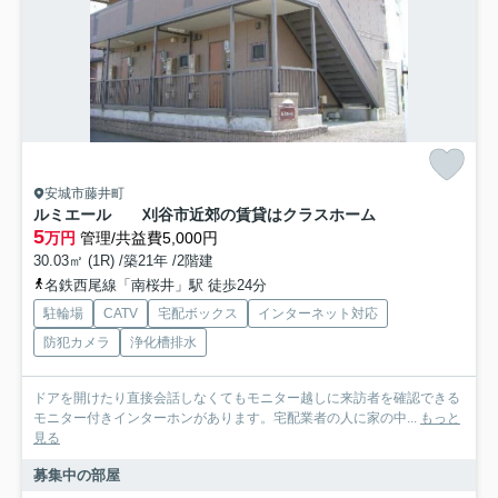
安城市藤井町
ルミエール 刈谷市近郊の賃貸はクラスホーム
5
万円
管理/共益費5,000円
30.03㎡ (1R) /築21年 /2階建
名鉄西尾線「南桜井」駅 徒歩24分
駐輪場
CATV
宅配ボックス
インターネット対応
防犯カメラ
浄化槽排水
ドアを開けたり直接会話しなくてもモニター越しに来訪者を確認できる
モニター付きインターホンがあります。宅配業者の人に家の中...
もっと
見る
募集中の部屋