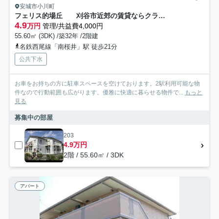
安城市小川町
フェリス的場丘 刈谷市近郊の賃貸ならクラスホーム刈谷店
4.9
万円
管理/共益費4,000円
55.60㎡ (3DK) /築32年 /2階建
名鉄西尾線「南桜井」駅 徒歩21分
公共下水
お車をお持ちの方に駐車スペースを空けております。2駅利用可能な物
件なので行動範囲も広がります。優雅に快適に暮らせる物件で...
もっと
見る
募集中の部屋
203
4.9万円
2階 / 55.60㎡ / 3DK
アパート