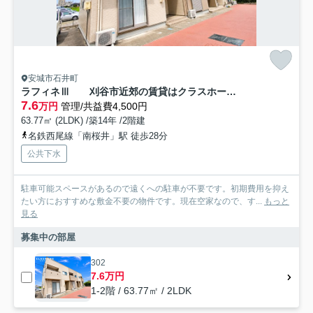
安城市石井町
ラフィネⅢ 刈谷市近郊の賃貸はクラスホーム刈谷店
7.6
万円
管理/共益費4,500円
63.77㎡ (2LDK) /築14年 /2階建
名鉄西尾線「南桜井」駅 徒歩28分
公共下水
駐車可能スペースがあるので遠くへの駐車が不要です。初期費用を抑え
たい方におすすめな敷金不要の物件です。現在空家なので、す...
もっと
見る
募集中の部屋
302
7.6万円
1-2階 / 63.77㎡ / 2LDK