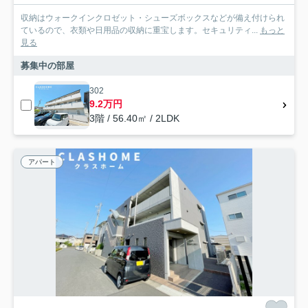
収納はウォークインクロゼット・シューズボックスなどが備え付けられ
ているので、衣類や日用品の収納に重宝します。セキュリティ...
もっと
見る
募集中の部屋
302
9.2万円
3階 / 56.40㎡ / 2LDK
アパート