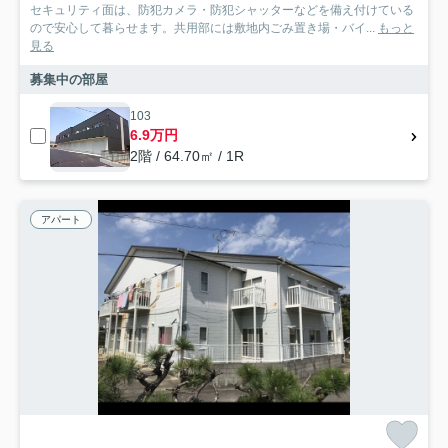
セキュリティ面は、防犯カメラ・防犯シャッターなどを備え付けている
ので安心して暮らせます。共用部には敷地内ごみ置き場・バイ...
もっと
見る
募集中の部屋
103
6.9万円
2階 / 64.70㎡ / 1R
アパート