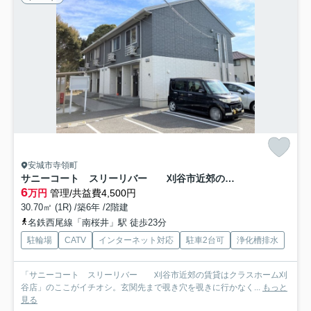
安城市寺領町
サニーコート スリーリバー 刈谷市近郊の賃貸はクラスホーム刈谷店
6
万円
管理/共益費4,500円
30.70㎡ (1R) /築6年 /2階建
名鉄西尾線「南桜井」駅 徒歩23分
駐輪場
CATV
インターネット対応
駐車2台可
浄化槽排水
「サニーコート スリーリバー 刈谷市近郊の賃貸はクラスホーム刈
谷店」のここがイチオシ。玄関先まで覗き穴を覗きに行かなく...
もっと
見る