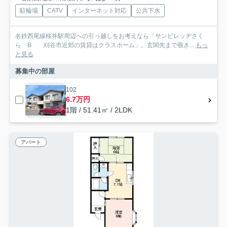
駐輪場
CATV
インターネット対応
公共下水
名鉄西尾線桜井駅周辺への引っ越しをお考えなら「サンビレッヂさく
ら B 刈谷市近郊の賃貸はクラスホーム」。玄関先まで覗き...
もっ
と見る
募集中の部屋
102
6.7万円
1階 / 51.41㎡ / 2LDK
アパート