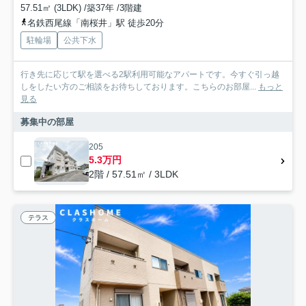
57.51㎡ (3LDK) /築37年 /3階建
名鉄西尾線「南桜井」駅 徒歩20分
駐輪場
公共下水
行き先に応じて駅を選べる2駅利用可能なアパートです。今すぐ引っ越
しをしたい方のご相談をお待ちしております。こちらのお部屋...
もっと
見る
募集中の部屋
205
5.3万円
2階 / 57.51㎡ / 3LDK
テラス