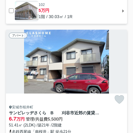
102
5万円
1階 / 30.03㎡ / 1R
アパート
安城市桜井町
サンビレッヂさくら B 刈谷市近郊の賃貸はクラスホーム
6.7
万円
管理/共益費5,500円
51.41㎡ (2LDK) /築21年 /2階建
名鉄西尾線「南桜井」駅 徒歩21分