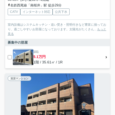
名鉄西尾線「南桜井」駅 徒歩29分
CATV
インターネット対応
公共下水
室内設備はシステムキッチン・追い焚き・照明付きなど豊富に揃ってお
り、過ごしやすいお部屋になっております。太陽光がたくさん...
もっと
見る
募集中の部屋
101
5.1万円
1階 / 35.61㎡ / 1R
賃貸マンション