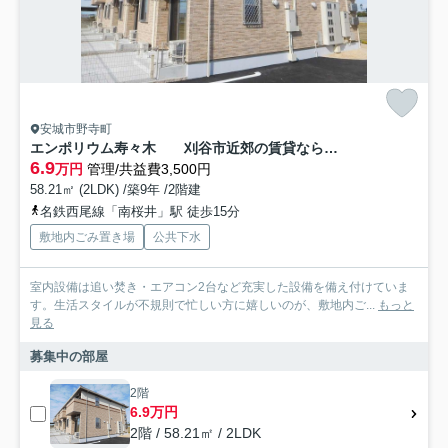
安城市野寺町
エンポリウム寿々木 刈谷市近郊の賃貸ならクラスホーム刈谷店
6.9
万円
管理/共益費3,500円
58.21㎡ (2LDK) /築9年 /2階建
名鉄西尾線「南桜井」駅 徒歩15分
敷地内ごみ置き場
公共下水
室内設備は追い焚き・エアコン2台など充実した設備を備え付けていま
す。生活スタイルが不規則で忙しい方に嬉しいのが、敷地内ご...
もっと
見る
募集中の部屋
2階
6.9万円
2階 / 58.21㎡ / 2LDK