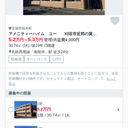
安城市桜井町
アメニティーハイム ユー 刈谷市近郊の賃貸ならクラスホーム刈谷店
5.2
5.3
万円～
万円
管理/共益費4,000円
30.74㎡ (1K) /築19年 /3階建
名鉄西尾線「南桜井」駅 徒歩24分
駐輪場
オートロック
CATV
乾燥機で浴室を乾燥させることでカビの繁殖を防ぐことに役立つ、浴室
乾燥機付きの物件です。セキュリティ面は、オートロック・T...
もっと
見る
募集中の部屋
1階
5.2万円
1階 / 30.74㎡ / 1K