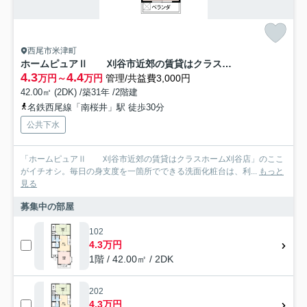
西尾市米津町
ホームピュアⅡ 刈谷市近郊の賃貸はクラスホーム刈谷店
4.3
4.4
万円～
万円
管理/共益費3,000円
42.00㎡ (2DK) /築31年 /2階建
名鉄西尾線「南桜井」駅 徒歩30分
公共下水
「ホームピュアⅡ 刈谷市近郊の賃貸はクラスホーム刈谷店」のここ
がイチオシ。毎日の身支度を一箇所でできる洗面化粧台は、利...
もっと
見る
募集中の部屋
102
4.3万円
1階 / 42.00㎡ / 2DK
202
4.3万円