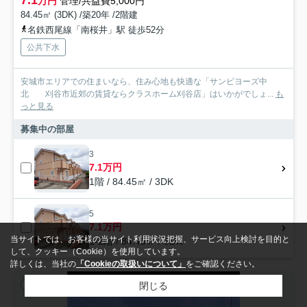
万円
管理/共益費5,000円
84.45㎡ (3DK) /築20年 /2階建
名鉄西尾線「南桜井」駅 徒歩52分
公共下水
安城市エリアでの住まいなら、住み心地も快適な「サンビヨーズ中
北 刈谷市近郊の賃貸ならクラスホーム刈谷店」はいかがでしょ...
も
っと見る
募集中の部屋
3
7.1万円
1階 / 84.45㎡ / 3DK
5
7.1万円
当サイトでは、お客様の当サイト利用状況把握、サービス向上検討を目的と
1-2階 / 84.45㎡ / 3DK
して、クッキー（Cookie）を使用しています。
詳しくは、当社の
「Cookieの取扱いについて」
をご確認ください。
閉じる
アパート