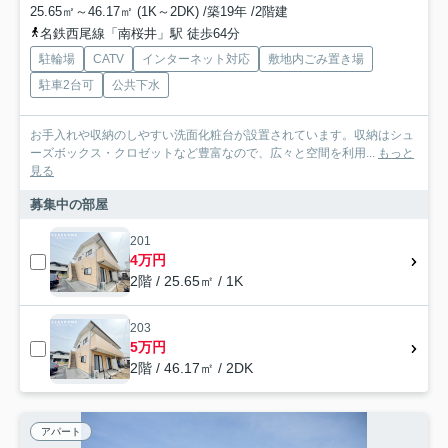
25.65㎡～46.17㎡ (1K～2DK) /築19年 /2階建
名鉄西尾線「南桜井」駅 徒歩64分
駐輪場
CATV
インターネット対応
敷地内ごみ置き場
駐車2台可
公共下水
お手入れや収納のしやすい洗面化粧台が設置されています。収納はシュ
ーズボックス・クロゼットなど豊富なので、広々と空間を利用...
もっと
見る
募集中の部屋
201
4万円
2階 / 25.65㎡ / 1K
203
5万円
2階 / 46.17㎡ / 2DK
アパート