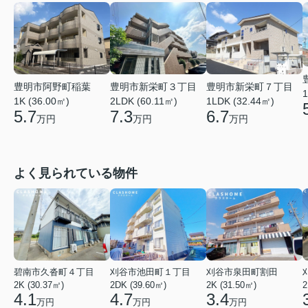
豊明市阿野町稲葉
豊明市新栄町３丁目
豊明市新栄町７丁目
1
1K (36.00㎡)
2LDK (60.11㎡)
1LDK (32.44㎡)
5.7
7.3
6.7
万円
万円
万円
よく見られている物件
碧南市久沓町４丁目
刈谷市池田町１丁目
刈谷市泉田町割田
2K (30.37㎡)
2DK (39.60㎡)
2K (31.50㎡)
2
4.1
4.7
3.4
万円
万円
万円