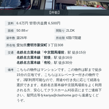
【外観】
6.6万円 管理/共益費 6,500円
賃料
50.88㎡
2LDK
面積
間取り
築26年
6階/7階建
築年数
所在階
愛知県
豊明市
新栄町
３丁目308
所在地
名鉄名古屋本線
「
中京競馬場前
」駅 徒歩15分
交通
名鉄名古屋本線
「
前後
」駅 徒歩16分
名鉄名古屋本線
「
有松
」駅 徒歩30分
こちらの物件はマンションです。この物件は駅まで徒歩
備考
15分の立地です。こちらはエレベーター付きの物件で
す。2駅利用可能なので、用途や行き先に応じて経路を
選択できます。名鉄名古屋本線中京競馬場前をよく利用
される方、安心してクラスホーム刈谷店にまでご連絡下
さい。疑問点等をkariya@clashome.jpから遠慮なくど
うぞ。