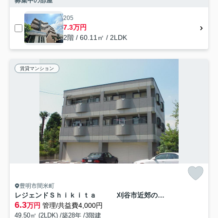
募集中の部屋
205
7.3万円
2階 / 60.11㎡ / 2LDK
賃貸マンション
豊明市間米町
レジェンドＳｈｉｋｉｔａ 刈谷市近郊の賃貸はクラスホーム刈谷店
6.3
万円
管理/共益費4,000円
49.50㎡ (2LDK) /築28年 /3階建