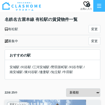
0
お気に入り
名鉄名古屋本線 有松駅の賃貸物件一覧
有松駅
変更
募集中
変更
おすすめの駅
安城駅
/
刈谷駅
/
三河安城駅
/
野田新町駅
/
刈谷市駅
/
南安城駅
/
東刈谷駅
/
逢妻駅
/
知立駅
/
牛田駅
22
棟
25
件
賃貸マンション