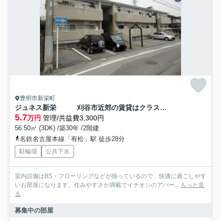
豊明市新栄町
ジュネス新栄 刈谷市近郊の賃貸はクラスホーム刈谷店
5.7
万円
管理/共益費3,300円
56.50㎡ (3DK) /築30年 /2階建
名鉄名古屋本線「有松」駅 徒歩28分
駐輪場
公共下水
室内設備はBS・フローリングなどが揃っているので、快適に過ごしやす
いお部屋になります。住みやすさが満載でイチオシのアパー...
もっと見
る
募集中の部屋