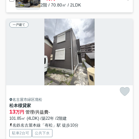
2階 / 70.80㎡ / 2LDK
一戸建て
名古屋市緑区境松
松本様貸家
13
万円
管理/共益費-
101.85㎡ (4LDK) /築22年 /2階建
名鉄名古屋本線「有松」駅 徒歩10分
駐車2台可
公共下水