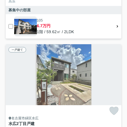
見る
募集中の部屋
105
6.7万円
1階 / 59.62㎡ / 2LDK
一戸建て
名古屋市緑区水広
水広2丁目戸建