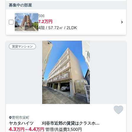
募集中の部屋
506
7.2万円
4階 / 57.72㎡ / 2LDK
賃貸マンション
豊明市栄町
ヤカタハイツ 刈谷市近郊の賃貸はクラスホーム刈谷店
4.3
4.4
万円～
万円
管理/共益費3,500円