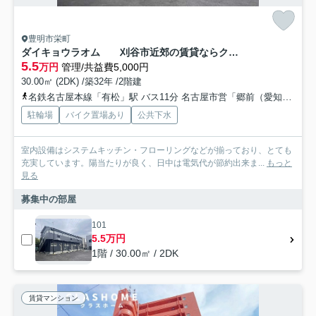
豊明市栄町
ダイキョウラオム 刈谷市近郊の賃貸ならクラスホーム刈谷店
5.5
万円
管理/共益費5,000円
30.00㎡ (2DK) /築32年 /2階建
名鉄名古屋本線「有松」駅 バス11分 名古屋市営「郷前（愛知県）」 停歩10分
駐輪場
バイク置場あり
公共下水
室内設備はシステムキッチン・フローリングなどが揃っており、とても
充実しています。陽当たりが良く、日中は電気代が節約出来ま...
もっと
見る
募集中の部屋
101
5.5万円
1階 / 30.00㎡ / 2DK
賃貸マンション