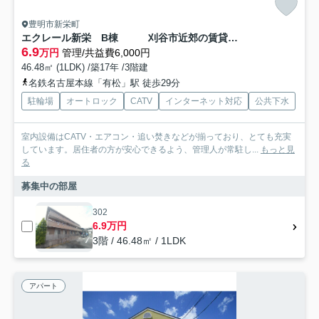
豊明市新栄町
エクレール新栄 B棟 刈谷市近郊の賃貸はクラスホーム
6.9
万円
管理/共益費6,000円
46.48㎡ (1LDK) /築17年 /3階建
名鉄名古屋本線「有松」駅 徒歩29分
駐輪場
オートロック
CATV
インターネット対応
公共下水
室内設備はCATV・エアコン・追い焚きなどが揃っており、とても充実
しています。居住者の方が安心できるよう、管理人が常駐し...
もっと見
る
募集中の部屋
302
6.9万円
3階 / 46.48㎡ / 1LDK
アパート