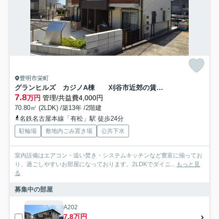
豊明市栄町
グランヒルズ カジノA棟 刈谷市近郊の賃貸はクラスホーム刈谷店
7.8
万円
管理/共益費4,000円
70.80㎡ (2LDK) /築13年 /2階建
名鉄名古屋本線「有松」駅 徒歩24分
駐輪場
敷地内ごみ置き場
公共下水
室内設備はエアコン・追い焚き・システムキッチンなど豊富に揃ってお
り、過ごしやすいお部屋になっております。2LDKでダイニ...
もっと見
る
募集中の部屋
A202
7.8万円