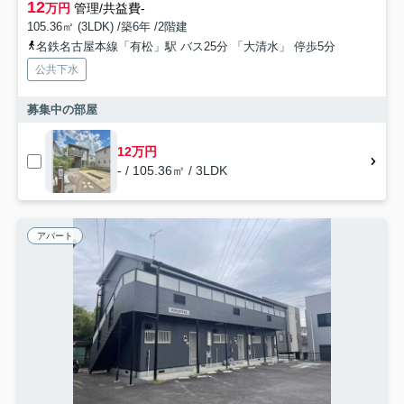
12
万円
管理/共益費-
105.36㎡ (3LDK) /築6年 /2階建
名鉄名古屋本線「有松」駅 バス25分 「大清水」 停歩5分
公共下水
募集中の部屋
12万円
- / 105.36㎡ / 3LDK
アパート