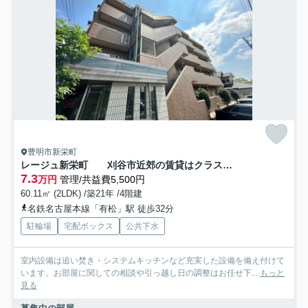
豊明市新栄町
レージュ新栄町 刈谷市近郊の賃貸はクラスホーム刈谷店
7.3
万円
管理/共益費5,500円
60.11㎡ (2LDK) /築21年 /4階建
名鉄名古屋本線「有松」駅 徒歩32分
駐輪場
宅配ボックス
公共下水
室内設備は追い焚き・システムキッチンなど充実した設備を備え付けて
います。お部屋に関しての相談や引っ越し日の調整はお任せ下...
もっと
見る