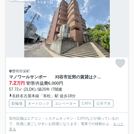
豊明市栄町
マノワールサンポー 刈谷市近郊の賃貸はクラスホーム
7.2
万円
管理/共益費6,000円
57.72㎡ (2LDK) /築20年 /7階建
名鉄名古屋本線「有松」駅 徒歩18分
駐輪場
オートロック
エレベーター
CATV
公共下水
室内設備はエアコン・システムキッチン・CATVなどが揃っているの
で、快適に過ごしやすいお部屋になります。電車での移動がよ...
もっと
見る