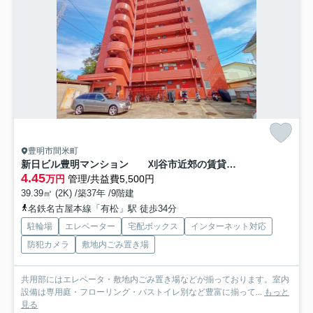
豊明市間米町
新日ビル豊明マンション 刈谷市近郊の賃貸ならクラスホーム刈谷店
4.45
万円
管理/共益費5,500円
39.39㎡ (2K) /築37年 /9階建
名鉄名古屋本線「有松」駅 徒歩34分
駐輪場
エレベーター
宅配ボックス
インターネット対応
防犯カメラ
敷地内ごみ置き場
共用部にはエレベータ・敷地内ごみ置き場などが揃っております。室内
設備は専用庭・フローリング・バストイレ別など豊富に揃って...
もっと
見る