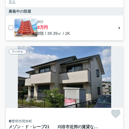
見る
募集中の部屋
802
3万円
8階 / 39.39㎡ / 2K
アパート
豊明市間米町
メゾン・ド・レーブ21 刈谷市近郊の賃貸ならクラスホーム刈谷店