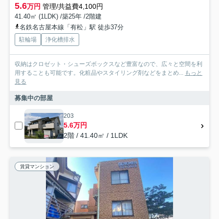
5.6
万円
管理/共益費4,100円
41.40㎡ (1LDK) /築25年 /2階建
名鉄名古屋本線「有松」駅 徒歩37分
駐輪場
浄化槽排水
収納はクロゼット・シューズボックスなど豊富なので、広々と空間を利
用することも可能です。化粧品やスタイリング剤などをまとめ...
もっと
見る
募集中の部屋
203
5.6万円
2階 / 41.40㎡ / 1LDK
賃貸マンション