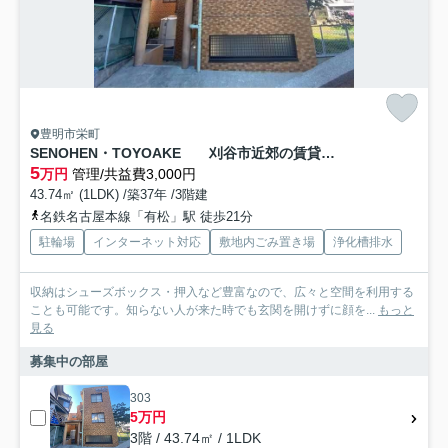
豊明市栄町
SENOHEN・TOYOAKE 刈谷市近郊の賃貸ならクラスホーム刈谷店
5
万円
管理/共益費3,000円
43.74㎡ (1LDK) /築37年 /3階建
名鉄名古屋本線「有松」駅 徒歩21分
駐輪場
インターネット対応
敷地内ごみ置き場
浄化槽排水
収納はシューズボックス・押入など豊富なので、広々と空間を利用する
ことも可能です。知らない人が来た時でも玄関を開けずに顔を...
もっと
見る
募集中の部屋
303
5万円
3階 / 43.74㎡ / 1LDK