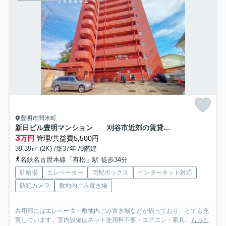
豊明市間米町
新日ビル豊明マンション 刈谷市近郊の賃貸はクラスホーム
3
万円
管理/共益費5,500円
39.39㎡ (2K) /築37年 /9階建
名鉄名古屋本線「有松」駅 徒歩34分
駐輪場
エレベーター
宅配ボックス
インターネット対応
防犯カメラ
敷地内ごみ置き場
共用部にはエレベータ・敷地内ごみ置き場などが揃っており、とても充
実しています。室内設備はネット使用料不要・エアコン・家具...
もっと