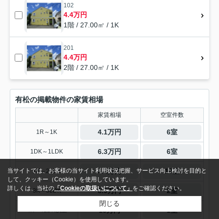
102
4.4万円
1階 / 27.00㎡ / 1K
201
4.4万円
2階 / 27.00㎡ / 1K
有松の掲載物件の家賃相場
家賃相場
空室件数
4.1万円
6室
1R～1K
6.3万円
6室
1DK～1LDK
6.1万円
10室
当サイトでは、お客様の当サイト利用状況把握、サービス向上検討を目的と
2K～2LDK
して、クッキー（Cookie）を使用しています。
詳しくは、当社の
「Cookieの取扱いについて」
をご確認ください。
8.9万円
2室
3K～3LDK
閉じる
13万円
1室
4K～4LDK以上