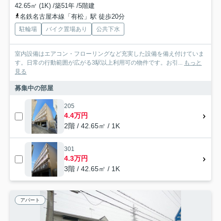
42.65㎡ (1K) /築51年 /5階建
名鉄名古屋本線「有松」駅 徒歩20分
駐輪場
バイク置場あり
公共下水
室内設備はエアコン・フローリングなど充実した設備を備え付けていま
す。日常の行動範囲が広がる3駅以上利用可の物件です。お引...
もっと
見る
募集中の部屋
205
4.4万円
2階 / 42.65㎡ / 1K
301
4.3万円
3階 / 42.65㎡ / 1K
アパート