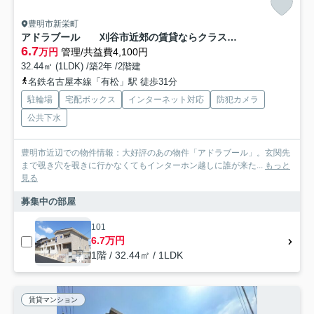
豊明市新栄町
アドラブール 刈谷市近郊の賃貸ならクラスホーム刈谷店
6.7
万円
管理/共益費4,100円
32.44㎡ (1LDK) /築2年 /2階建
名鉄名古屋本線「有松」駅 徒歩31分
駐輪場
宅配ボックス
インターネット対応
防犯カメラ
公共下水
豊明市近辺での物件情報：大好評のあの物件「アドラブール」。玄関先
まで覗き穴を覗きに行かなくてもインターホン越しに誰が来た...
もっと
見る
募集中の部屋
101
6.7万円
1階 / 32.44㎡ / 1LDK
賃貸マンション