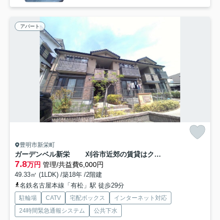
アパート
豊明市新栄町
ガーデンベル新栄 刈谷市近郊の賃貸はクラスホーム刈谷店
7.8
万円
管理/共益費6,000円
49.33㎡ (1LDK) /築18年 /2階建
名鉄名古屋本線「有松」駅 徒歩29分
駐輪場
CATV
宅配ボックス
インターネット対応
24時間緊急通報システム
公共下水