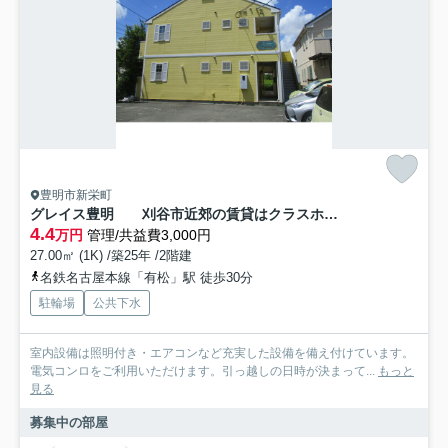
豊明市新栄町
グレイス豊明 刈谷市近郊の賃貸はクラスホーム刈谷店
4.4
万円
管理/共益費3,000円
27.00㎡ (1K) /築25年 /2階建
名鉄名古屋本線「有松」駅 徒歩30分
駐輪場
公共下水
室内設備は照明付き・エアコンなど充実した設備を備え付けています。
電気コンロをご利用いただけます。引っ越しの日時が決まって...
もっと
見る
募集中の部屋