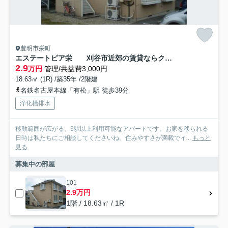
豊明市栄町
エステートピア栄 刈谷市近郊の賃貸ならクラスホーム刈谷店
2.9
万円
管理/共益費3,000円
18.63㎡ (1R) /築35年 /2階建
名鉄名古屋本線「有松」駅 徒歩39分
浄化槽排水
移動範囲が広がる、3駅以上利用可能なアパートです。お家を移られる
日時は私たちにご相談してくださいね。住みやすさが満載でイ...
もっと
見る
募集中の部屋
101
2.9万円
1階 / 18.63㎡ / 1R