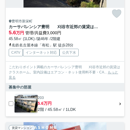
豊明市新栄町
カーサバレンシア豊明 刈谷市近郊の賃貸はクラスホーム
5.6
万円
管理/共益費3,000円
45.58㎡ (1LDK) /築46年 /2階建
名鉄名古屋本線「有松」駅 徒歩28分
CATV
インターネット対応
公共下水
こだわりポイント満載のカーサバレンシア豊明 刈谷市近郊の賃貸は
クラスホーム。室内設備はエアコン・ネット使用料不要・CA...
もっと
見る
募集中の部屋
203
5.6万円
2階 / 45.58㎡ / 1LDK
賃貸マンション