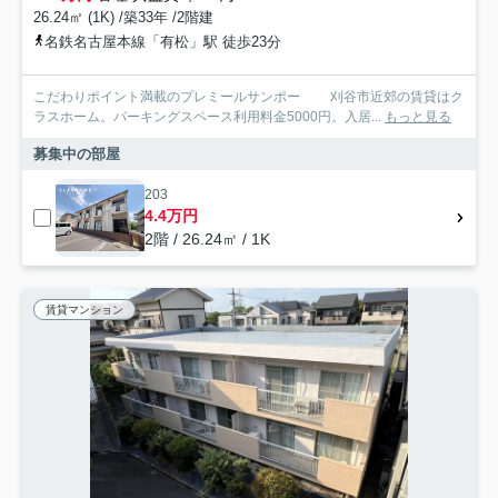
26.24㎡ (1K) /築33年 /2階建
名鉄名古屋本線「有松」駅 徒歩23分
こだわりポイント満載のプレミールサンポー 刈谷市近郊の賃貸はク
ラスホーム。パーキングスペース利用料金5000円。入居...
もっと見る
募集中の部屋
203
4.4万円
2階 / 26.24㎡ / 1K
賃貸マンション