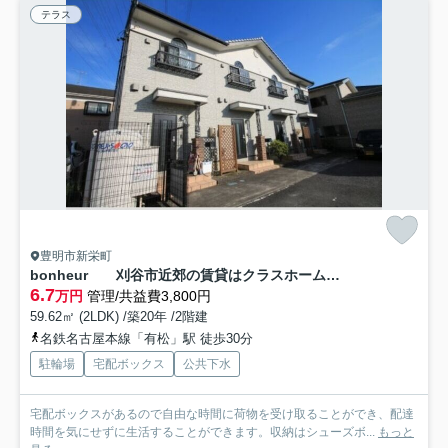
テラス
豊明市新栄町
bonheur 刈谷市近郊の賃貸はクラスホーム刈谷店
6.7
万円
管理/共益費3,800円
59.62㎡ (2LDK) /築20年 /2階建
名鉄名古屋本線「有松」駅 徒歩30分
駐輪場
宅配ボックス
公共下水
宅配ボックスがあるので自由な時間に荷物を受け取ることができ、配達
時間を気にせずに生活することができます。収納はシューズボ...
もっと