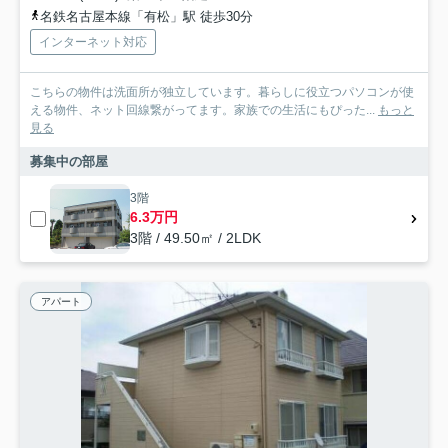
名鉄名古屋本線「有松」駅 徒歩30分
インターネット対応
こちらの物件は洗面所が独立しています。暮らしに役立つパソコンが使
える物件、ネット回線繋がってます。家族での生活にもぴった...
もっと
見る
募集中の部屋
3階
6.3万円
3階 / 49.50㎡ / 2LDK
アパート