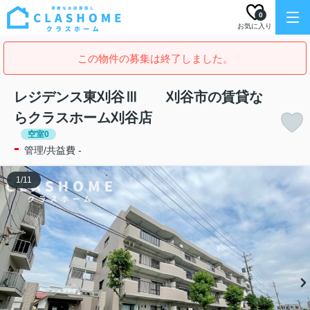
0
お気に入り
この物件の募集は終了しました。
レジデンス東刈谷Ⅲ 刈谷市の賃貸な
らクラスホーム刈谷店
空室0
-
管理/共益費 -
1
/
11