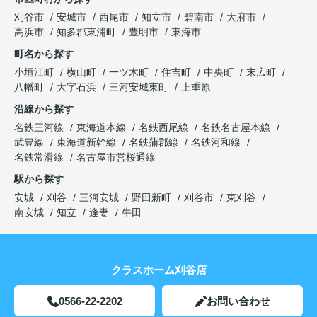
刈谷市
安城市
西尾市
知立市
碧南市
大府市
高浜市
知多郡東浦町
豊明市
東海市
町名から探す
小垣江町
横山町
一ツ木町
住吉町
中央町
末広町
八幡町
大字石浜
三河安城東町
上重原
沿線から探す
名鉄三河線
東海道本線
名鉄西尾線
名鉄名古屋本線
武豊線
東海道新幹線
名鉄蒲郡線
名鉄河和線
名鉄常滑線
名古屋市営桜通線
駅から探す
安城
刈谷
三河安城
野田新町
刈谷市
東刈谷
南安城
知立
逢妻
牛田
クラスホーム刈谷店
0566-22-2202
お問い合わせ