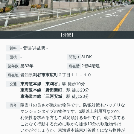
【外観】
- 管理/共益費 -
賃料
-
3LDK
面積
間取り
築33年
2階/4階建
築年数
所在階
愛知県
刈谷市
末広町
２丁目１１－１０
所在地
東海道本線
「
東刈谷
」駅 徒歩10分
交通
東海道本線
「
野田新町
」駅 徒歩29分
東海道本線
「
三河安城
」駅 徒歩23分
陽当りの良さが魅力の物件です。防犯対策もバッチリな
備考
マンションタイプの物件です。3駅以上利用可なので、
利便性を求める方もご満足頂ける条件です。朝に慌てる
ことなく行動するために駅から徒歩10分の駅近物件は
いかがでしょうか。東海道本線東刈谷近くになら物件が