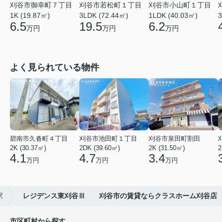
刈谷市若松町１丁目
刈谷市御幸町７丁目
刈谷市小山町１丁目
3LDK (72.44㎡)
1K (19.87㎡)
1LDK (40.03㎡)
3
19.5
6.5
6.2
万円
万円
万円
よく見られている物件
碧南市久沓町４丁目
刈谷市池田町１丁目
刈谷市泉田町割田
2K (30.37㎡)
2DK (39.60㎡)
2K (31.50㎡)
2
4.1
4.7
3.4
万円
万円
万円
駅
レジデンス東刈谷Ⅲ 刈谷市の賃貸ならクラスホーム刈谷店
市区町村から探す