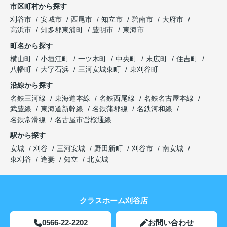
市区町村から探す
刈谷市
安城市
西尾市
知立市
碧南市
大府市
高浜市
知多郡東浦町
豊明市
東海市
町名から探す
横山町
小垣江町
一ツ木町
中央町
末広町
住吉町
八幡町
大字石浜
三河安城東町
東刈谷町
沿線から探す
名鉄三河線
東海道本線
名鉄西尾線
名鉄名古屋本線
武豊線
東海道新幹線
名鉄蒲郡線
名鉄河和線
名鉄常滑線
名古屋市営桜通線
駅から探す
安城
刈谷
三河安城
野田新町
刈谷市
南安城
東刈谷
逢妻
知立
北安城
クラスホーム刈谷店
0566-22-2202
お問い合わせ