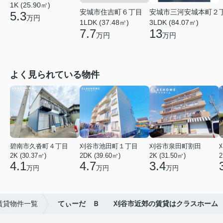
1K (25.90㎡)
安城市住吉町６丁目
安城市三河安城本町２
5.3
万円
1LDK (37.48㎡)
3LDK (84.07㎡)
7.7
13
万円
万円
よく見られている物件
碧南市久沓町４丁目
刈谷市池田町１丁目
刈谷市泉田町割田
2K (30.37㎡)
2DK (39.60㎡)
2K (31.50㎡)
2
4.1
4.7
3.4
万円
万円
万円
賃貸物件一覧
てぃーだ Ｂ 刈谷市近郊の賃貸はクラスホーム