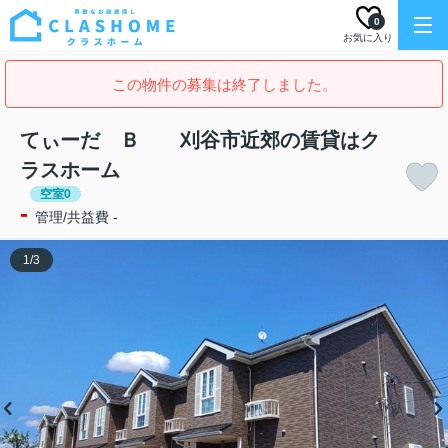
0
お気に入り
この物件の募集は終了しました。
てぃーだ Ｂ 刈谷市近郊の賃貸はク
ラスホーム
空室0
-
管理/共益費 -
1
/
3