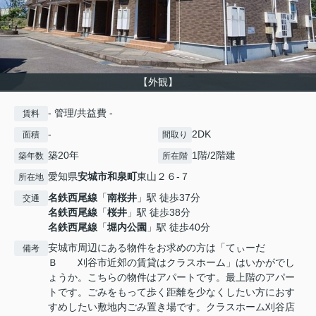
【外観】
- 管理/共益費 -
賃料
-
2DK
面積
間取り
築20年
1階/2階建
築年数
所在階
愛知県
安城市
和泉町
東山２６-７
所在地
名鉄西尾線
「
南桜井
」駅 徒歩37分
交通
名鉄西尾線
「
桜井
」駅 徒歩38分
名鉄西尾線
「
堀内公園
」駅 徒歩40分
安城市周辺にある物件をお求めの方は「てぃーだ
備考
Ｂ 刈谷市近郊の賃貸はクラスホーム」はいかがでし
ょうか。こちらの物件はアパートです。最上階のアパー
トです。ごみをもって歩く距離を少なくしたい方におす
すめしたい敷地内ごみ置き場です。クラスホーム刈谷店