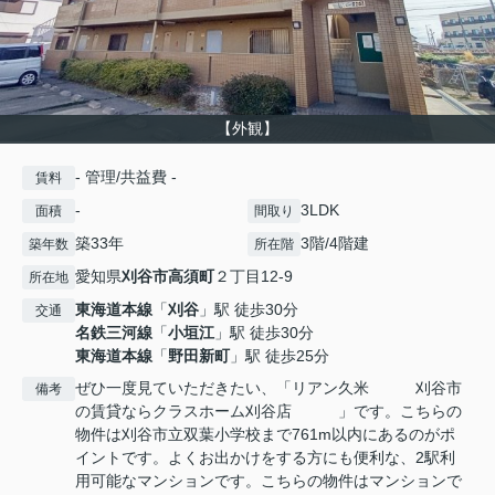
【外観】
- 管理/共益費 -
賃料
-
3LDK
面積
間取り
築33年
3階/4階建
築年数
所在階
愛知県
刈谷市
高須町
２丁目12-9
所在地
東海道本線
「
刈谷
」駅 徒歩30分
交通
名鉄三河線
「
小垣江
」駅 徒歩30分
東海道本線
「
野田新町
」駅 徒歩25分
ぜひ一度見ていただきたい、「リアン久米 刈谷市
備考
の賃貸ならクラスホーム刈谷店 」です。こちらの
物件は刈谷市立双葉小学校まで761m以内にあるのがポ
イントです。よくお出かけをする方にも便利な、2駅利
用可能なマンションです。こちらの物件はマンションで