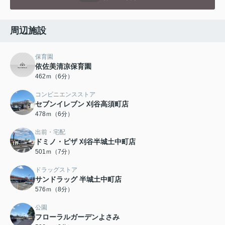
周辺施設
保育園
依佐美清凉保育園
462ｍ（6分）
コンビニエンスストア
セブンイレブン 刈谷高須町店
478ｍ（6分）
出前・宅配
ドミノ・ピザ 刈谷半城土中町店
501ｍ（7分）
ドラッグストア
サンドラッグ 半城土中町店
576ｍ（8分）
公園
フローラルガーデンよさみ