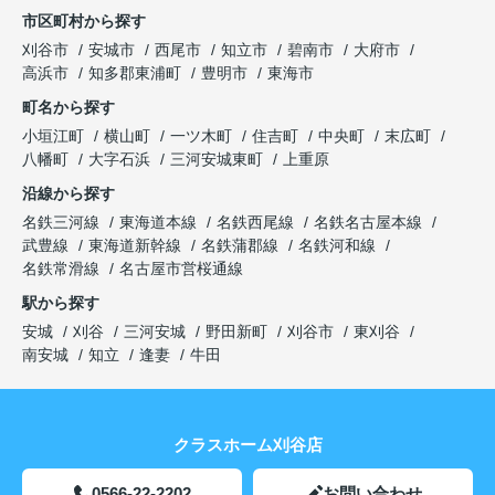
市区町村から探す
刈谷市
安城市
西尾市
知立市
碧南市
大府市
高浜市
知多郡東浦町
豊明市
東海市
町名から探す
小垣江町
横山町
一ツ木町
住吉町
中央町
末広町
八幡町
大字石浜
三河安城東町
上重原
沿線から探す
名鉄三河線
東海道本線
名鉄西尾線
名鉄名古屋本線
武豊線
東海道新幹線
名鉄蒲郡線
名鉄河和線
名鉄常滑線
名古屋市営桜通線
駅から探す
安城
刈谷
三河安城
野田新町
刈谷市
東刈谷
南安城
知立
逢妻
牛田
クラスホーム刈谷店
0566-22-2202
お問い合わせ