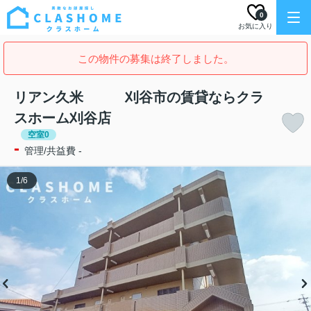
0
お気に入り
この物件の募集は終了しました。
リアン久米 刈谷市の賃貸ならクラ
スホーム刈谷店
空室0
-
管理/共益費 -
1
/
6