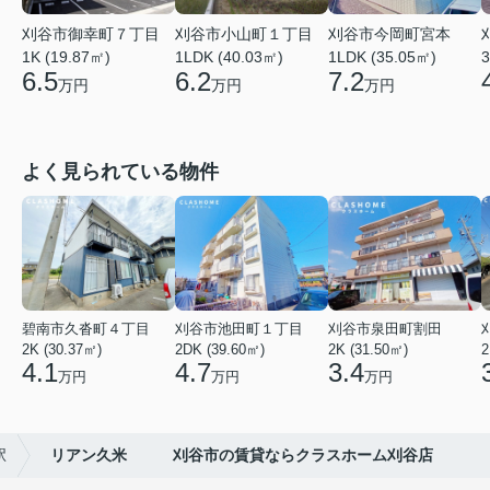
刈谷市御幸町７丁目
刈谷市小山町１丁目
刈谷市今岡町宮本
1K (19.87㎡)
1LDK (40.03㎡)
1LDK (35.05㎡)
3
6.5
6.2
7.2
万円
万円
万円
よく見られている物件
碧南市久沓町４丁目
刈谷市池田町１丁目
刈谷市泉田町割田
2K (30.37㎡)
2DK (39.60㎡)
2K (31.50㎡)
2
4.1
4.7
3.4
万円
万円
万円
駅
リアン久米 刈谷市の賃貸ならクラスホーム刈谷店