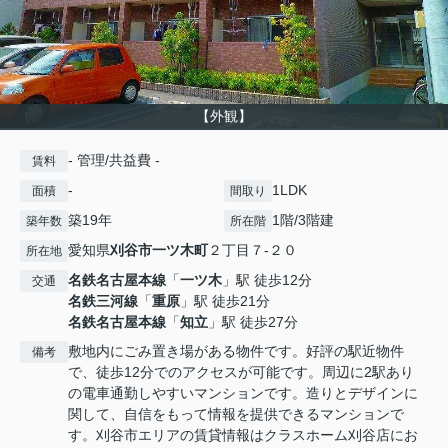
【外観】
- 管理/共益費 -
賃料
-
1LDK
面積
間取り
築19年
1階/3階建
築年数
所在階
愛知県
刈谷市
一ツ木町
２丁目７-２０
所在地
名鉄名古屋本線
「
一ツ木
」駅 徒歩12分
交通
名鉄三河線
「
重原
」駅 徒歩21分
名鉄名古屋本線
「
知立
」駅 徒歩27分
敷地内にごみ置き場がある物件です。好評の駅近物件
備考
で、徒歩12分でのアクセスが可能です。周辺に2駅あり
の電車通勤しやすいマンションです。造りとデザインに
関して、自信をもって情報を提供できるマンションで
す。刈谷市エリアの賃貸情報はクラスホーム刈谷店にお