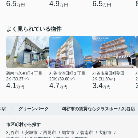
6.5
4.9
6.5
万円
万円
万円
よく見られている物件
碧南市久沓町４丁目
刈谷市池田町１丁目
刈谷市泉田町割田
2K (30.37㎡)
2DK (39.60㎡)
2K (31.50㎡)
2
4.1
4.7
3.4
万円
万円
万円
木駅
グリーンパーク 刈谷市の賃貸ならクラスホーム刈谷店
市区町村から探す
刈谷市
安城市
西尾市
知立市
碧南市
大府市