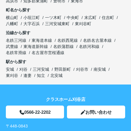
高浜市
知多郡東浦町
豊明市
東海市
町名から探す
横山町
小垣江町
一ツ木町
中央町
末広町
住吉町
八幡町
大字石浜
三河安城東町
東刈谷町
沿線から探す
名鉄三河線
東海道本線
名鉄西尾線
名鉄名古屋本線
武豊線
東海道新幹線
名鉄蒲郡線
名鉄河和線
名鉄常滑線
名古屋市営桜通線
駅から探す
安城
刈谷
三河安城
野田新町
刈谷市
南安城
東刈谷
逢妻
知立
北安城
クラスホーム刈谷店
0566-22-2202
お問い合わせ
〒448-0843