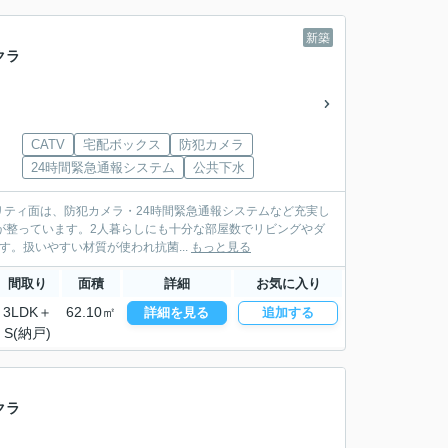
新築
クラ
CATV
宅配ボックス
防犯カメラ
24時間緊急通報システム
公共下水
ティ面は、防犯カメラ・24時間緊急通報システムなど充実し
境が整っています。2人暮らしにも十分な部屋数でリビングやダ
。扱いやすい材質が使われ抗菌...
もっと見る
間取り
面積
詳細
お気に入り
3LDK＋
62.10㎡
詳細を見る
追加する
S(納戸)
クラ