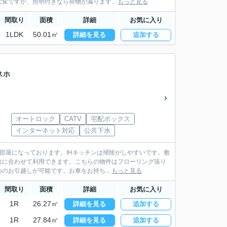
ですが、照明付きなら荷物が減ります...
もっと見る
間取り
面積
詳細
お気に入り
1LDK
50.01㎡
詳細を見る
追加する
スホ
オートロック
CATV
宅配ボックス
インターネット対応
公共下水
部屋になっております。IHキッチンは掃除がしやすいです。敷
途に合わせて利用できます。こちらの物件はフローリング張り
お引越しが可能です。お車をお持ち...
もっと見る
間取り
面積
詳細
お気に入り
1R
26.27㎡
詳細を見る
追加する
1R
27.84㎡
詳細を見る
追加する