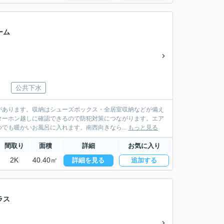
ーム
公共下水
があります。収納はシューズボックス・全居室収納などが備え
ターホン越しに確認できるので防犯対策につながります。エア
でも暖かいお風呂に入れます。南西向きなら...
もっと見る
間取り
面積
詳細
お気に入り
2K
40.40㎡
詳細を見る
追加する
ラス