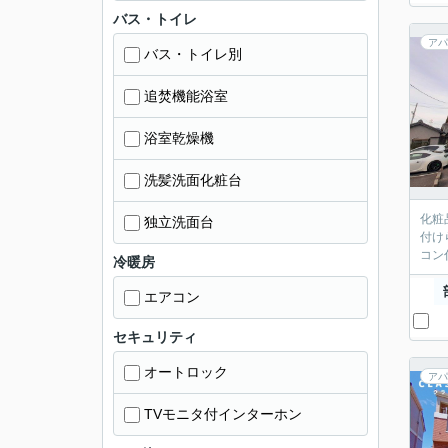
バス・トイレ
アパ
バス・トイレ別
追焚機能浴室
浴室乾燥機
洗髪洗面化粧台
化粧
独立洗面台
付け
コン
冷暖房
エアコン
セキュリティ
オートロック
アパ
TVモニタ付インターホン