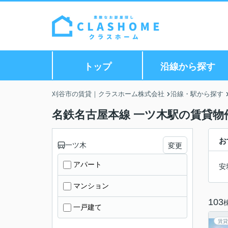
トップ
沿線から探す
刈谷市の賃貸｜クラスホーム株式会社
沿線・駅から探す
名鉄名古屋本線 一ツ木駅の賃貸物
お
一ツ木
変更
アパート
安
マンション
103
一戸建て
賃貸