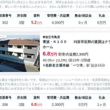
10万円以下に抑えたい方におすすめです。3DKもあるゆったりとした間取り。付近
す。新しい日々を送るにふさわしい、きれいな室内です。リビングの隣には何かと使い
部屋番号
所在階
賃料
管理費・共益費
敷金/保証金
礼金
5.2
302
3階
4,000円
0ヶ月
0万円
万円
ート
知立市
鳥居
青波・Ｋ１００ 刈谷市近郊の賃貸はク
ホーム
6.8
万円
管理/共益費2,300円
40.09㎡ (1LDK) /築10年 /2階建
名鉄名古屋本線
「
一ツ木
」駅 徒歩16分
公園まで徒歩5分と近いです。収納はクロゼット・シューズボックス・全居室収納
覗き穴を覗きに行かなくてもインターホン越しに誰が来たのかを確認できるので防
間を気にせず注文ができる宅配ボックスが共用部に付いています。室内設備は洗面所
部屋番号
所在階
賃料
管理費・共益費
敷金/保証金
礼金
6.8
206
2階
2,300円
0万円
1ヶ月
万円