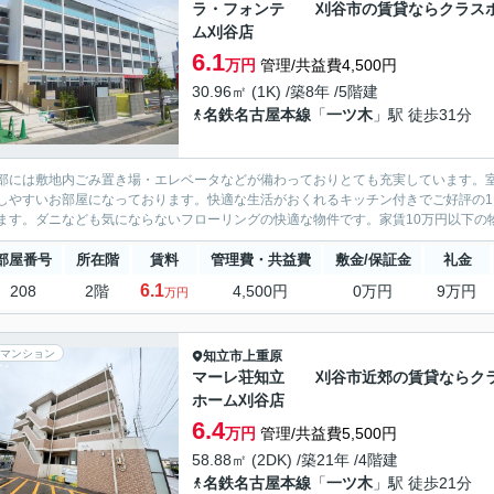
ラ・フォンテ 刈谷市の賃貸ならクラス
ム刈谷店
6.1
万円
管理/共益費4,500円
30.96㎡ (1K) /築8年 /5階建
名鉄名古屋本線
「
一ツ木
」駅 徒歩31分
部には敷地内ごみ置き場・エレベータなどが備わっておりとても充実しています。室
しやすいお部屋になっております。快適な生活がおくれるキッチン付きでご好評の1
ます。ダニなども気にならないフローリングの快適な物件です。家賃10万円以下の物
部屋番号
所在階
賃料
管理費・共益費
敷金/保証金
礼金
6.1
208
2階
4,500円
0万円
9万円
万円
マンション
知立市
上重原
マーレ荘知立 刈谷市近郊の賃貸ならク
ホーム刈谷店
6.4
万円
管理/共益費5,500円
58.88㎡ (2DK) /築21年 /4階建
名鉄名古屋本線
「
一ツ木
」駅 徒歩21分