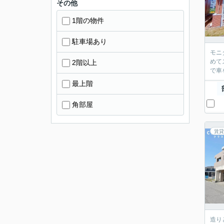
その他
1階の物件
駐車場あり
モニ
めて
2階以上
で車
最上階
角部屋
賃貸
造り