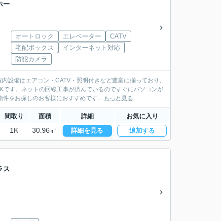
ホー
オートロック
エレベーター
CATV
宅配ボックス
インターネット対応
防犯カメラ
内設備はエアコン・CATV・照明付きなど豊富に揃っており、
Kです。ネットの回線工事が済んでいるのですぐにパソコンが
件をお探しのお客様におすすめです...
もっと見る
間取り
面積
詳細
お気に入り
1K
30.96㎡
詳細を見る
追加する
ラス