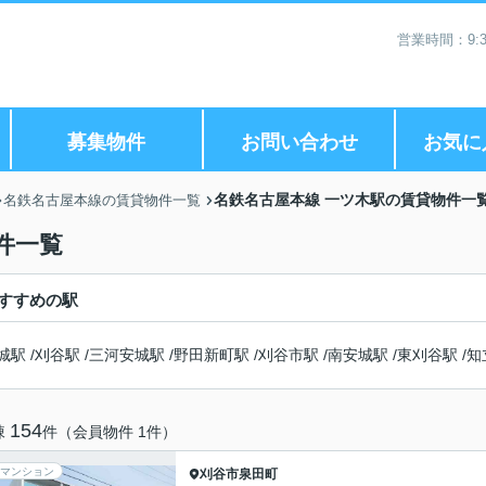
営業時間：9:3
募集物件
お問い合わせ
お気に
名鉄名古屋本線 一ツ木駅の賃貸物件一
名鉄名古屋本線の賃貸物件一覧
件一覧
すすめの駅
城駅
/
刈谷駅
/
三河安城駅
/
野田新町駅
/
刈谷市駅
/
南安城駅
/
東刈谷駅
/
知
154
棟
件（会員物件 1件）
マンション
刈谷市
泉田町