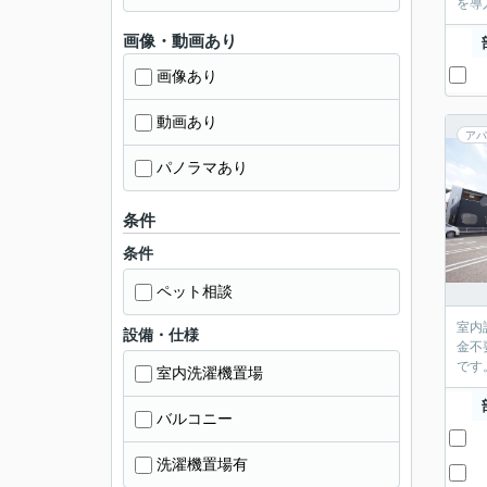
を導
画像・動画あり
画像あり
動画あり
アパ
パノラマあり
条件
条件
ペット相談
室内
設備・仕様
金不
です
室内洗濯機置場
バルコニー
洗濯機置場有