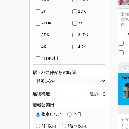
2K
2DK
室内
に抑
2LDK
3K
内・
3DK
3LDK
4K
4DK
4LDK以上
アパ
駅・バス停からの時間
建物構造
追加する
情報公開日
指定しない
本日
室内
てい
3日以内
1週間以内