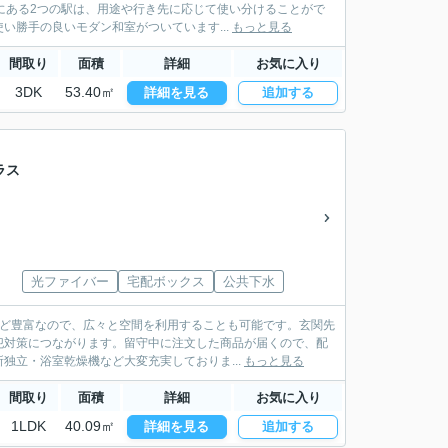
にある2つの駅は、用途や行き先に応じて使い分けることがで
勝手の良いモダン和室がついています...
もっと見る
間取り
面積
詳細
お気に入り
3DK
53.40㎡
詳細を見る
追加する
ラス
光ファイバー
宅配ボックス
公共下水
など豊富なので、広々と空間を利用することも可能です。玄関先
犯対策につながります。留守中に注文した商品が届くので、配
独立・浴室乾燥機など大変充実しておりま...
もっと見る
間取り
面積
詳細
お気に入り
1LDK
40.09㎡
詳細を見る
追加する