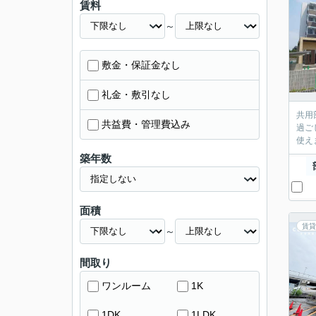
賃料
～
敷金・保証金なし
礼金・敷引なし
共用
共益費・管理費込み
過ご
使え
築年数
面積
賃貸
～
間取り
ワンルーム
1K
1DK
1LDK