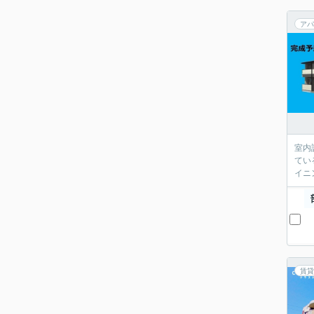
アパ
室内
てい
イニ
賃貸