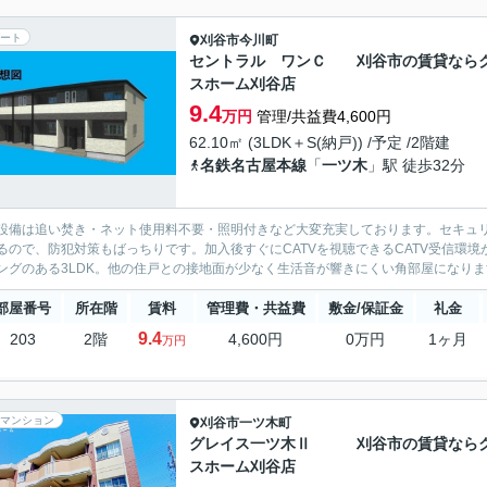
ート
刈谷市
今川町
セントラル ワンＣ 刈谷市の賃貸なら
スホーム刈谷店
9.4
万円
管理/共益費4,600円
62.10㎡ (3LDK＋S(納戸)) /予定 /2階建
名鉄名古屋本線
「
一ツ木
」駅 徒歩32分
設備は追い焚き・ネット使用料不要・照明付きなど大変充実しております。セキュリ
るので、防犯対策もばっちりです。加入後すぐにCATVを視聴できるCATV受信環
ングのある3LDK。他の住戸との接地面が少なく生活音が響きにくい角部屋になります
部屋番号
所在階
賃料
管理費・共益費
敷金/保証金
礼金
9.4
203
2階
4,600円
0万円
1ヶ月
万円
マンション
刈谷市
一ツ木町
グレイス一ツ木Ⅱ 刈谷市の賃貸なら
スホーム刈谷店