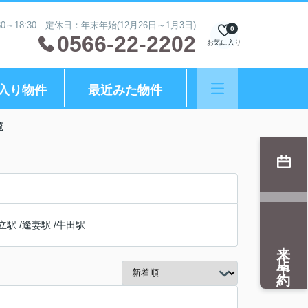
0～18:30 定休日：年末年始(12月26日～1月3日)
0
0566-22-2202
お気に入り
入り物件
最近みた物件
覧
立駅
/
逢妻駅
/
牛田駅
来店予約