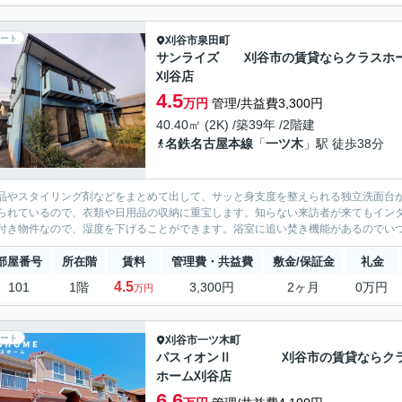
ート
刈谷市
泉田町
サンライズ 刈谷市の賃貸ならクラスホ
刈谷店
4.5
万円
管理/共益費3,300円
40.40㎡ (2K) /築39年 /2階建
名鉄名古屋本線
「
一ツ木
」駅 徒歩38分
品やスタイリング剤などをまとめて出して、サッと身支度を整えられる独立洗面台
られているので、衣類や日用品の収納に重宝します。知らない来訪者が来てもイン
付き物件なので、湿度を下げることができます。浴室に追い焚き機能があるのでいつ
部屋番号
所在階
賃料
管理費・共益費
敷金/保証金
礼金
4.5
101
1階
3,300円
2ヶ月
0万円
万円
ート
刈谷市
一ツ木町
パスィオンⅡ 刈谷市の賃貸ならク
ホーム刈谷店
6.6