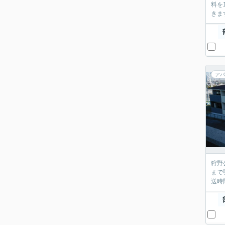
料を
きま
アパ
狩野
まで
送時