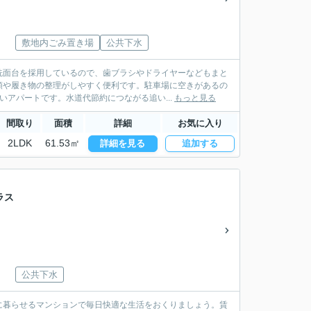
敷地内ごみ置き場
公共下水
洗面台を採用しているので、歯ブラシやドライヤーなどもまと
類や履き物の整理がしやすく便利です。駐車場に空きがあるの
アパートです。水道代節約につながる追い...
もっと見る
間取り
面積
詳細
お気に入り
2LDK
61.53㎡
詳細を見る
追加する
ラス
公共下水
に暮らせるマンションで毎日快適な生活をおくりましょう。賃