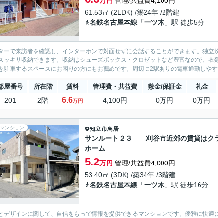
万円
管理/共益費4,100円
61.53㎡ (2LDK) /築24年 /2階建
名鉄名古屋本線
「
一ツ木
」駅 徒歩5分
ターで来訪者を確認し、インターホンで対面せずに会話することができます。独立
スッキリ収納できます。収納はシューズボックス・クロゼットなど豊富なので、衣
を駐車するスペースにお困りの方にもお薦めです。周辺に2駅ありの電車通勤しやすい
部屋番号
所在階
賃料
管理費・共益費
敷金/保証金
礼金
6.6
201
2階
4,100円
0万円
0万円
万円
マンション
知立市
鳥居
サンルート２３ 刈谷市近郊の賃貸はク
ホーム
5.2
万円
管理/共益費4,000円
53.40㎡ (3DK) /築34年 /3階建
名鉄名古屋本線
「
一ツ木
」駅 徒歩16分
とデザインに関して、自信をもって情報を提供できるマンションです。優雅に快適