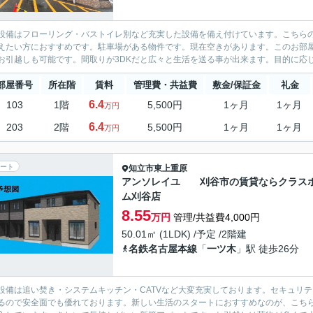
設備はフローリング・バストイレ別など充実した設備を備え付けています。こちらの
えたい方におすすめです。駐車場がある物件です。現在空きがあります。このお部屋は
お引越しも可能です。間取りが3DKだと広々と生活を送る事が出来ます。目的に応
部屋番号
所在階
賃料
管理費・共益費
敷金/保証金
礼金
6.4
103
1階
5,500円
1ヶ月
1ヶ月
万円
6.4
203
2階
5,500円
1ヶ月
1ヶ月
万円
ート
知立市
東上重原
アンソレイユ 刈谷市の賃貸ならクラス
ム刈谷店
8.55
万円
管理/共益費4,000円
50.01㎡ (1LDK) /予定 /2階建
名鉄名古屋本線
「
一ツ木
」駅 徒歩26分
設備は追い焚き・システムキッチン・CATVなど大変充実しております。セキュリテ
るので安全面でも優れております。新しい生活のスタートにおすすめなのが、こち