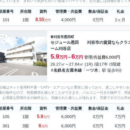
入しています。きれいで気持ちがいい新築アパートです。お引越しは荷物が多くて大変
部屋番号
所在階
賃料
管理費・共益費
敷金/保証金
礼金
8.55
101
1階
4,000円
0万円
1ヶ月
万円
ート
刈谷市
恩田町
セジュール恩田 刈谷市の賃貸ならクラ
ーム刈谷店
5.9
6
万円～
万円
管理/共益費6,000円
26.27㎡～27.84㎡ (1R) /築17年 /3階建
名鉄名古屋本線
「
一ツ木
」駅 徒歩9分
設備はネット使用料不要・CATV・エアコンなど豊富に揃っており、過ごしやすいお
要の物件なので、初期費用を減らすことができます。バルコニー付きの物件で、用
。お洒落な照明付きの物件なら、洗練された暮らしが送れます。空家ですのでお早めの
部屋番号
所在階
賃料
管理費・共益費
敷金/保証金
礼金
5.9
105
1階
6,000円
0万円
7万円
万円
6
301
3階
6,000円
0万円
6万円
万円