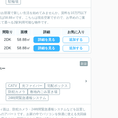
駐輪場
お部屋で新しい生活を始めてみませんか。賃料を10万円以下
58.88㎡です。こちらは現在空家ですので、お早めのご案
じて選べる2駅利用可能な物件です。
間取り
面積
詳細
お気に入り
2DK
58.88㎡
詳細を見る
追加する
2DK
58.88㎡
詳細を見る
追加する
新築
ホー
CATV
光ファイバー
宅配ボックス
防犯カメラ
敷地内ごみ置き場
24時間緊急通報システム
ィ面は、防犯カメラ・24時間緊急通報システムなどを設置し
らのアパートです。お家の中でパソコンを快適に使える光回線