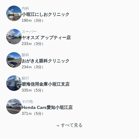
内科
小垣江にしおクリニック
190ｍ（3分）
スーパー
ヤオスズ アップティー店
233ｍ（3分）
眼科
おがきえ眼科クリニック
234ｍ（3分）
銀行
碧海信用金庫小垣江支店
335ｍ（5分）
その他
Honda Cars愛知小垣江店
371ｍ（5分）
すべて見る