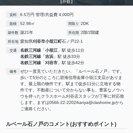
【外観】
6.5万円 管理/共益費 4,000円
賃料
52.98㎡
2DK
面積
間取り
築21年
2階/2階建
築年数
所在階
愛知県
刈谷市
小垣江町
石ノ戸22-1
所在地
名鉄三河線
「
小垣江
」駅 徒歩11分
交通
名鉄三河線
「
吉浜
」駅 徒歩33分
名鉄三河線
「
刈谷市
」駅 徒歩42分
ぜひ一度見ていただきたい、「ルベール石ノ戸」です。
備考
歩いて5分のところに碧海信用金庫小垣江支店がありま
す。最上階の物件です。駅まで徒歩11分に立地する物
件です。不動産について分からない事も、豊富なノウハ
ウを持ったクラスホーム刈谷店スタッフが丁寧に対応致
します。まずは0566-22-2202/kariya@clashome.jpから
ご連絡ください。
ルベール石ノ戸のコメント(おすすめポイント)