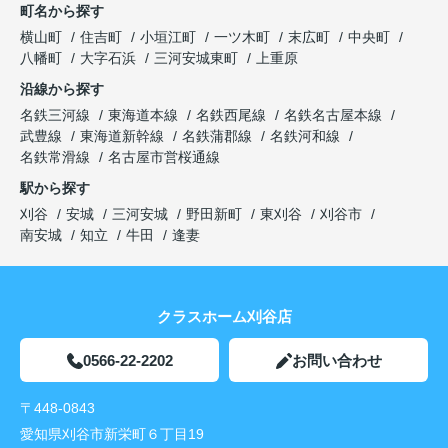
町名から探す
横山町
住吉町
小垣江町
一ツ木町
末広町
中央町
八幡町
大字石浜
三河安城東町
上重原
沿線から探す
名鉄三河線
東海道本線
名鉄西尾線
名鉄名古屋本線
武豊線
東海道新幹線
名鉄蒲郡線
名鉄河和線
名鉄常滑線
名古屋市営桜通線
駅から探す
刈谷
安城
三河安城
野田新町
東刈谷
刈谷市
南安城
知立
牛田
逢妻
クラスホーム刈谷店
0566-22-2202
お問い合わせ
〒448-0843
愛知県刈谷市新栄町６丁目19