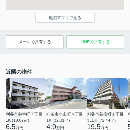
地図アプリで見る
メールで共有する
LINEで共有する
近隣の物件
刈谷市若松町１丁目
刈谷市御幸町７丁目
刈谷市小山町４丁目
3LDK (72.44㎡)
1K (19.87㎡)
1K (32.01㎡)
1
19.5
6.5
4.9
万円
万円
万円