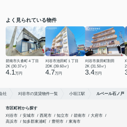
よく見られている物件
碧南市久沓町４丁目
刈谷市池田町１丁目
刈谷市泉田町割田
2K (30.37㎡)
2DK (39.60㎡)
2K (31.50㎡)
2
4.1
4.7
3.4
万円
万円
万円
会社
刈谷市の賃貸物件一覧
小垣江駅
ルベール石ノ戸
市区町村から探す
刈谷市
安城市
西尾市
知立市
碧南市
大府市
高浜市
知多郡東浦町
豊明市
東海市