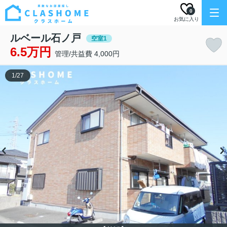
0
お気に入り
ルベール石ノ戸
空室1
6.5万円
管理/共益費 4,000円
1
/
27