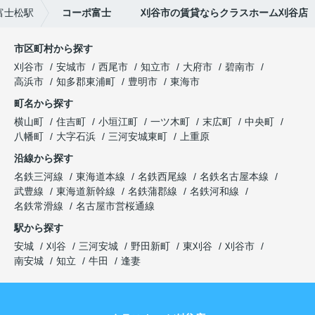
富士松駅
コーポ富士 刈谷市の賃貸ならクラスホーム刈谷店
市区町村から探す
刈谷市
安城市
西尾市
知立市
大府市
碧南市
高浜市
知多郡東浦町
豊明市
東海市
町名から探す
横山町
住吉町
小垣江町
一ツ木町
末広町
中央町
八幡町
大字石浜
三河安城東町
上重原
沿線から探す
名鉄三河線
東海道本線
名鉄西尾線
名鉄名古屋本線
武豊線
東海道新幹線
名鉄蒲郡線
名鉄河和線
名鉄常滑線
名古屋市営桜通線
駅から探す
安城
刈谷
三河安城
野田新町
東刈谷
刈谷市
南安城
知立
牛田
逢妻