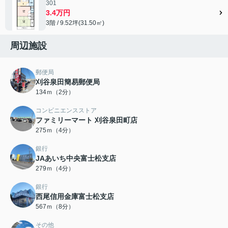
301
3.4万円
3階 / 9.52坪(31.50㎡)
周辺施設
郵便局
刈谷泉田簡易郵便局
134ｍ（2分）
コンビニエンスストア
ファミリーマート 刈谷泉田町店
275ｍ（4分）
銀行
JAあいち中央富士松支店
279ｍ（4分）
銀行
西尾信用金庫富士松支店
567ｍ（8分）
その他