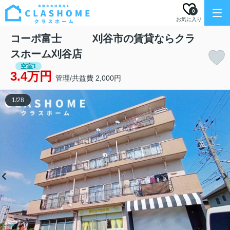
0
お気に入り
コーポ富士 刈谷市の賃貸ならクラ
スホーム刈谷店
空室1
3.4万円
管理/共益費 2,000円
1
/
28