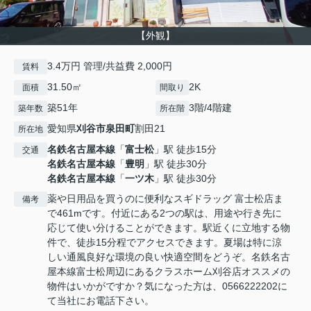
【外観】
3.4万円 管理/共益費 2,000円
賃料
31.50㎡
2K
面積
間取り
築51年
3階/4階建
築年数
所在階
愛知県
刈谷市
泉田町
割田21
所在地
名鉄名古屋本線
「
富士松
」駅 徒歩15分
交通
名鉄名古屋本線
「
豊明
」駅 徒歩30分
名鉄名古屋本線
「
一ツ木
」駅 徒歩30分
薬や日用品を買うのに便利なスギドラッグ 富士松店ま
備考
で461mです。付近にある2つの駅は、用途や行き先に
応じて使い分けることができます。駅近くに立地する物
件で、徒歩15分程でアクセスできます。夏場は特に涼
しい通風良好な環境の良い快適空間をどうぞ。名鉄名古
屋本線富士松周辺にあるクラスホーム刈谷店オススメの
物件はいかがですか？気になった方は、0566222202に
て当社にお電話下さい。