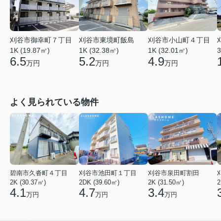
刈谷市御幸町７丁目
刈谷市東境町飯島
刈谷市小山町４丁目
3
1K (19.87㎡)
1K (32.38㎡)
1K (32.01㎡)
6.5
5.2
4.9
万円
万円
万円
よく見られている物件
碧南市久沓町４丁目
刈谷市池田町１丁目
刈谷市泉田町割田
2K (30.37㎡)
2DK (39.60㎡)
2K (31.50㎡)
2
4.1
4.7
3.4
万円
万円
万円