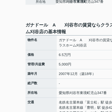
愛知県
刈谷市
東境町
児山347番
所在地
ガナドール A 刈谷市の賃貸ならクラ
ム刈谷店の基本情報
物件名
ガナドール A 刈谷市の賃貸
ラスホーム刈谷店
価格
6.5万円
管理/共益費
5,000円
築年月
2007年12月（築18年）
総戸数
-
所在地
愛知県
刈谷市
東境町
児山347番
交通
名鉄名古屋本線
「
富士松
」駅 徒歩
名鉄名古屋本線
「
豊明
」駅 徒歩4