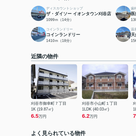
ディスカウントショップ
歯
ザ・ダイソー イオンタウン刈谷店
医
1099ｍ（14分）
1
コインランドリー
温
コインランドリー
天
1410ｍ（18分）
1
近隣の物件
刈谷市御幸町７丁目
刈谷市小山町１丁目
1K (19.87㎡)
1LDK (40.03㎡)
1
6.5
6.2
7
万円
万円
よく見られている物件