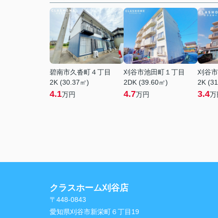
碧南市久沓町４丁目
刈谷市池田町１丁目
刈谷市
2K (30.37㎡)
2DK (39.60㎡)
2K (3
4.1
4.7
3.4
万円
万円
万
クラスホーム刈谷店
〒448-0843
愛知県刈谷市新栄町６丁目19