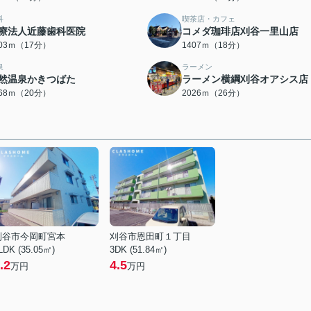
科
喫茶店・カフェ
療法人近藤歯科医院
コメダ珈琲店刈谷一里山店
303ｍ（17分）
1407ｍ（18分）
泉
ラーメン
然温泉かきつばた
ラーメン横綱刈谷オアシス店
568ｍ（20分）
2026ｍ（26分）
刈谷市今岡町宮本
刈谷市恩田町１丁目
LDK (35.05㎡)
3DK (51.84㎡)
.2
4.5
万円
万円