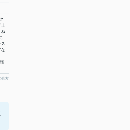
ク
富士
まね
こ
ラス
富な
気軽
の見方
徒
ご