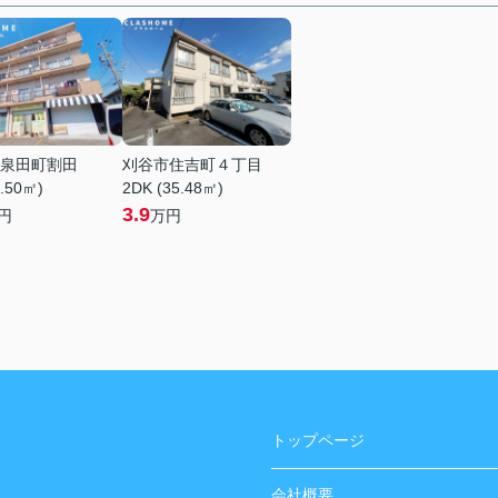
泉田町割田
刈谷市住吉町４丁目
1.50㎡)
2DK (35.48㎡)
3.9
円
万円
トップページ
会社概要