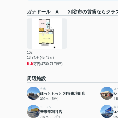
ガナドール A 刈谷市の賃貸ならクラ
102
13.74坪 (45.43㎡)
6.5
万円(4730.71円/坪)
周辺施設
弁当
ス
ほっともっと 刈谷東境町店
シ
399ｍ（5分）
4
ラーメン
家
来来亭刈谷店
エ
797ｍ（10分）
9