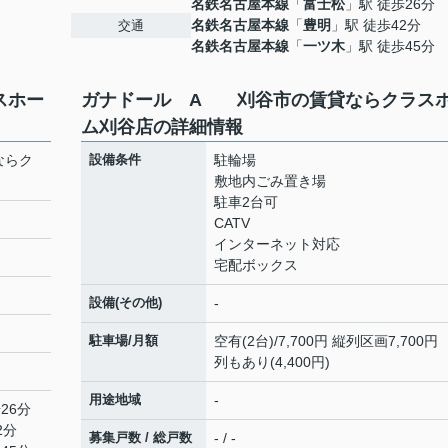
名鉄名古屋本線
「
富士松
」駅 徒歩26分
名鉄名古屋本線
「
豊明
」駅 徒歩42分
交通
名鉄名古屋本線
「
一ツ木
」駅 徒歩45分
スホー
ガナドール A 刈谷市の賃貸ならクラス
ム刈谷店の詳細情報
ならク
設備条件
駐輪場
敷地内ごみ置き場
駐車2台可
CATV
インターネット対応
宅配ボックス
設備(その他)
-
駐車場/月額
空有(2台)/7,700円 縦列区画7,700円
列もあり(4,400円)
用途地域
-
26分
2分
募集戸数 / 総戸数
- / -