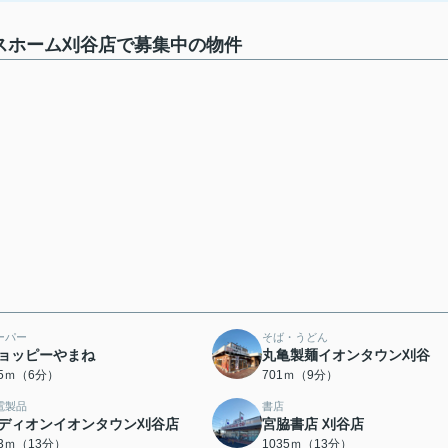
スホーム刈谷店で募集中の物件
ーパー
そば・うどん
ョッピーやまね
丸亀製麺イオンタウン刈谷
45ｍ（6分）
701ｍ（9分）
電製品
書店
ディオンイオンタウン刈谷店
宮脇書店 刈谷店
63ｍ（13分）
1035ｍ（13分）