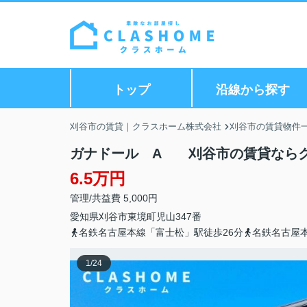
トップ
沿線から探す
刈谷市の賃貸｜クラスホーム株式会社
刈谷市の賃貸物件
ガナドール A 刈谷市の賃貸なら
6.5万円
管理/共益費 5,000円
愛知県
刈谷市
東境町
児山347番
名鉄名古屋本線「富士松」駅徒歩26分
名鉄名古屋本
1
/
24