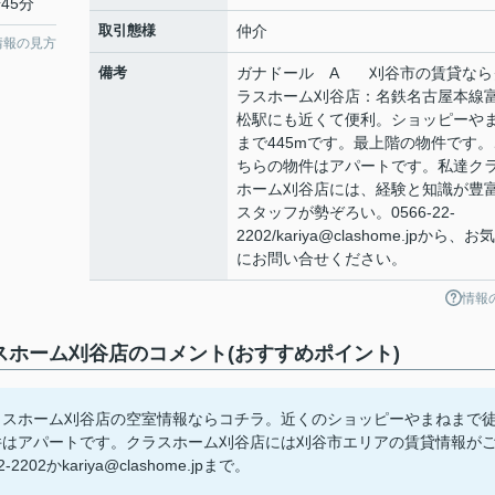
45分
取引態様
仲介
情報の見方
備考
ガナドール A 刈谷市の賃貸なら
ラスホーム刈谷店：名鉄名古屋本線
松駅にも近くて便利。ショッピーや
まで445mです。最上階の物件です。
ちらの物件はアパートです。私達ク
ホーム刈谷店には、経験と知識が豊
スタッフが勢ぞろい。0566-22-
2202/kariya@clashome.jpから、お
にお問い合せください。
情報
ホーム刈谷店のコメント(おすすめポイント)
スホーム刈谷店の空室情報ならコチラ。近くのショッピーやまねまで
件はアパートです。クラスホーム刈谷店には刈谷市エリアの賃貸情報が
2かkariya@clashome.jpまで。