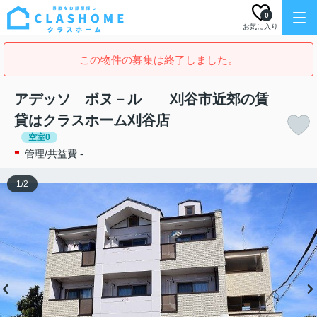
0
お気に入り
この物件の募集は終了しました。
アデッソ ボヌ－ル 刈谷市近郊の賃
貸はクラスホーム刈谷店
空室0
-
管理/共益費 -
1
/
2