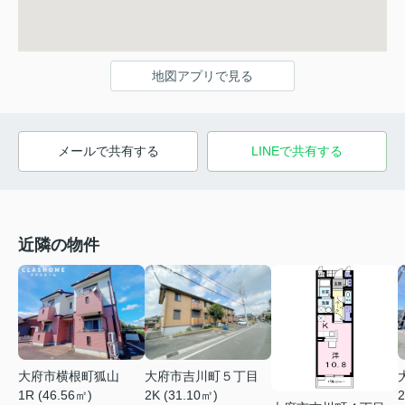
地図アプリで見る
メールで共有する
LINEで共有する
近隣の物件
大府市横根町狐山
大府市吉川町５丁目
1R (46.56㎡)
2K (31.10㎡)
2