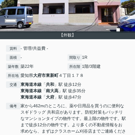
【外観】
- 管理/共益費 -
賃料
-
1R
面積
間取り
築22年
1階/3階建
築年数
所在階
愛知県
大府市
東新町
４丁目１７８
所在地
東海道本線
「
共和
」駅 徒歩12分
交通
東海道本線
「
南大高
」駅 徒歩35分
東海道本線
「
大府
」駅 徒歩47分
家から462mのところに、薬や日用品を買うのに便利な
備考
スギドラッグ 共和店があります。防犯対策もバッチリ
なマンションタイプの物件です。最上階の物件です。駅
まで徒歩12分の物件です。より多くの不動産情報をお
求めなら、まずはクラスホーム刈谷店までご連絡くださ