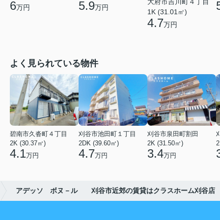
大府市吉川町４丁目
6
5.9
万円
万円
1K (31.01㎡)
4.7
万円
よく見られている物件
碧南市久沓町４丁目
刈谷市池田町１丁目
刈谷市泉田町割田
2K (30.37㎡)
2DK (39.60㎡)
2K (31.50㎡)
2
4.1
4.7
3.4
万円
万円
万円
アデッソ ボヌ－ル 刈谷市近郊の賃貸はクラスホーム刈谷店