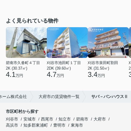
よく見られている物件
碧南市久沓町４丁目
刈谷市池田町１丁目
刈谷市泉田町割田
2K (30.37㎡)
2DK (39.60㎡)
2K (31.50㎡)
2
4.1
4.7
3.4
万円
万円
万円
ホーム株式会社
大府市の賃貸物件一覧
サバ－バンハウスⅡ
市区町村から探す
刈谷市
安城市
西尾市
知立市
碧南市
大府市
高浜市
知多郡東浦町
豊明市
東海市