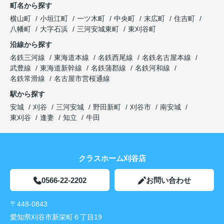
町名から探す
横山町
小垣江町
一ツ木町
中央町
末広町
住吉町
八幡町
大字石浜
三河安城東町
東刈谷町
沿線から探す
名鉄三河線
東海道本線
名鉄西尾線
名鉄名古屋本線
武豊線
東海道新幹線
名鉄蒲郡線
名鉄河和線
名鉄常滑線
名古屋市営桜通線
駅から探す
安城
刈谷
三河安城
野田新町
刈谷市
南安城
東刈谷
逢妻
知立
牛田
クラスホーム刈谷店
0566-22-2202
お問い合わせ
〒448-0843
愛知県刈谷市新栄町６丁目19