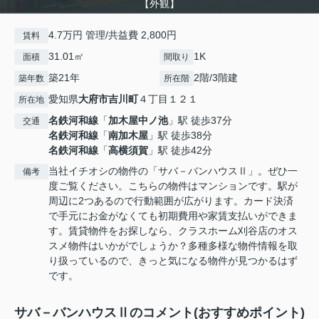
【外観】
4.7万円 管理/共益費 2,800円
賃料
31.01㎡
1K
面積
間取り
築21年
2階/3階建
築年数
所在階
愛知県
大府市
吉川町
４丁目１２１
所在地
名鉄河和線
「
加木屋中ノ池
」駅 徒歩37分
交通
名鉄河和線
「
南加木屋
」駅 徒歩38分
名鉄河和線
「
高横須賀
」駅 徒歩42分
当社イチオシの物件の「サバ－バンハウスⅡ」。ぜひ一
備考
度ご覧ください。こちらの物件はマンションです。駅が
周辺に2つあるので行動範囲が広がります。カード決済
で手元にお金がなくても初期費用や家賃支払いができま
す。賃貸物件をお探しなら、クラスホーム刈谷店のオス
スメ物件はいかがでしょうか？多種多様な物件情報を取
り扱っているので、きっと気になる物件が見つかるはず
です。
サバ－バンハウスⅡのコメント(おすすめポイント)