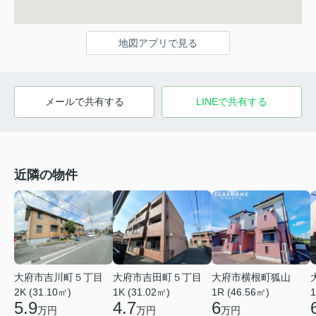
地図アプリで見る
メールで共有する
LINEで共有する
近隣の物件
大府市吉川町５丁目
大府市吉田町５丁目
大府市横根町狐山
2K (31.10㎡)
1K (31.02㎡)
1R (46.56㎡)
1
5.9
4.7
6
万円
万円
万円