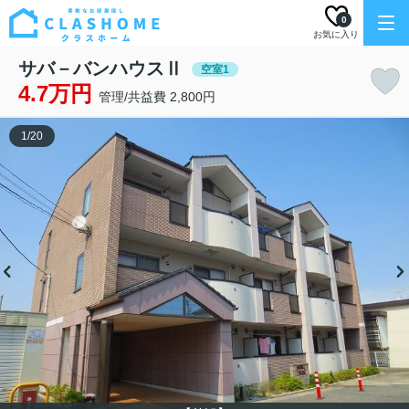
0
お気に入り
サバ－バンハウスⅡ
空室1
4.7万円
管理/共益費 2,800円
1
/
20