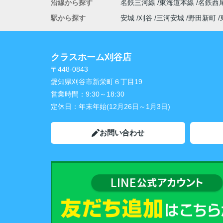
沿線から探す
名鉄三河線
東海道本線
名鉄西
駅から探す
安城
刈谷
三河安城
野田新町
クラスホーム刈谷店
〒448-0843
愛知県刈谷市新栄町６丁目19
営業時間：
9:30～18:30
定休日：
年末年始(12月26日～1月3日)
お問い合わせ