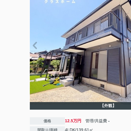
【外観】
12.5万円
管理/共益費
-
価格
4LDK/139.61㎡
間取り/面積