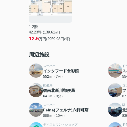
1-2階
42.23坪 (139.61㎡)
12.5
万円(2959.98円/坪)
周辺施設
スーパー
ド
イクタフード食彩館
ス
552ｍ（7分）
5
郵便局
コ
碧南北新川郵便局
フ
641ｍ（9分）
6
スーパー
駅
Felna(フェルナ)六軒町店
北
800ｍ（10分）
8
ディスカウントショップ
ド