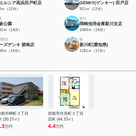
エルシア高浜田戸町店
GENKY(ゲンキー) 田戸店
00ｍ（12分）
921ｍ（12分）
園
銀行
沓公園
岡崎信用金庫新川支店
082ｍ（14分）
1083ｍ（14分）
電製品
駅
ーズデンキ 碧南店
新川町(愛知県)
099ｍ（14分）
1281ｍ（17分）
碧南市岬町３丁目
碧南市伏見町３丁目
K (30.27㎡)
2DK (44.33㎡)
.3
4.4
万円
万円