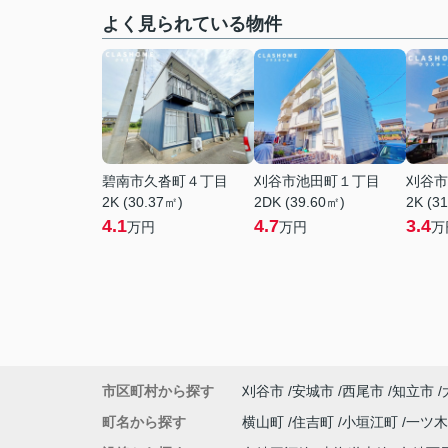
よく見られている物件
碧南市久沓町４丁目
刈谷市池田町１丁目
刈谷市
2K (30.37㎡)
2DK (39.60㎡)
2K (3
4.1
4.7
3.4
万円
万円
万
市区町村から探す
刈谷市
安城市
西尾市
知立市
町名から探す
横山町
住吉町
小垣江町
一ツ