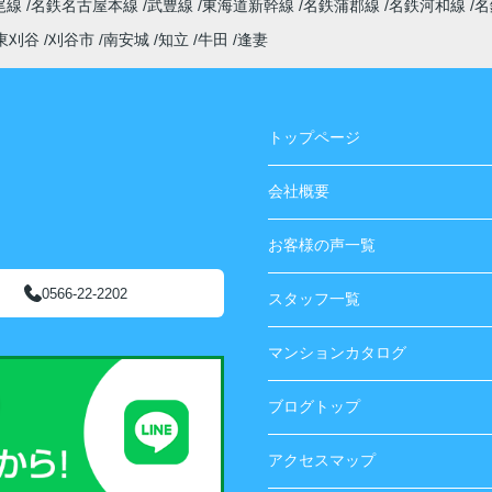
尾線
名鉄名古屋本線
武豊線
東海道新幹線
名鉄蒲郡線
名鉄河和線
名
東刈谷
刈谷市
南安城
知立
牛田
逢妻
トップページ
会社概要
お客様の声一覧
0566-22-2202
スタッフ一覧
マンションカタログ
ブログトップ
アクセスマップ