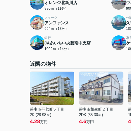
オレンジ北新川店
ウ
880ｍ（11分）
9
スイーツ
公
アンファンス
久
994ｍ（13分）
1
銀行
家
JAあいち中央碧南中支店
ケ
1092ｍ（14分）
1
近隣の物件
碧南市平七町５丁目
碧南市相生町２丁目
2K (28.98㎡)
2DK (35.30㎡)
1
4.28
4.6
4
万円
万円