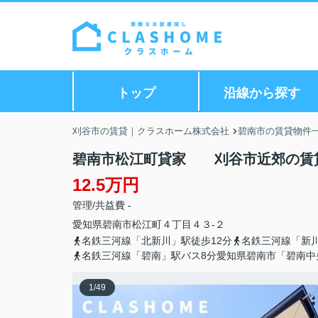
トップ
沿線から探す
刈谷市の賃貸｜クラスホーム株式会社
碧南市の賃貸物件
碧南市松江町貸家 刈谷市近郊の賃
12.5万円
管理/共益費 -
愛知県
碧南市
松江町
４丁目４３-２
名鉄三河線「北新川」駅徒歩12分
名鉄三河線「新川
名鉄三河線「碧南」駅バス8分愛知県碧南市「碧南中
1
/
49