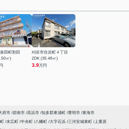
泉田町割田
刈谷市住吉町４丁目
1.50㎡)
2DK (35.48㎡)
3.9
円
万円
大府市
碧南市
高浜市
知多郡東浦町
豊明市
東海市
木町
末広町
中央町
八幡町
大字石浜
三河安城東町
上重原