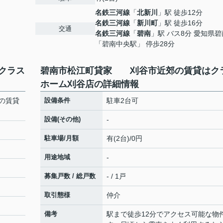
名鉄三河線
「
北新川
」駅 徒歩12分
名鉄三河線
「
新川町
」駅 徒歩16分
交通
名鉄三河線
「
碧南
」駅 バス8分 愛知県
「碧南中央駅」 停歩28分
クラス
碧南市松江町貸家 刈谷市近郊の賃貸はク
ホーム刈谷店の詳細情報
の賃貸
設備条件
駐車2台可
設備(その他)
-
駐車場/月額
有(2台)/0円
用途地域
-
募集戸数 / 総戸数
- / 1戸
取引態様
仲介
２
備考
駅まで徒歩12分でアクセス可能な物