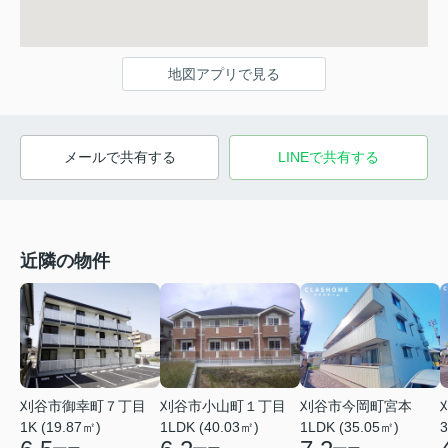
地図アプリで見る
メールで共有する
LINEで共有する
近隣の物件
刈谷市御幸町７丁目
刈谷市小山町１丁目
刈谷市今岡町宮本
1K (19.87㎡)
1LDK (40.03㎡)
1LDK (35.05㎡)
3