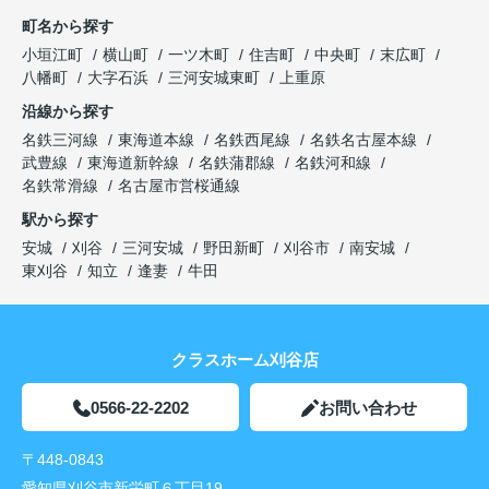
町名から探す
小垣江町
横山町
一ツ木町
住吉町
中央町
末広町
八幡町
大字石浜
三河安城東町
上重原
沿線から探す
名鉄三河線
東海道本線
名鉄西尾線
名鉄名古屋本線
武豊線
東海道新幹線
名鉄蒲郡線
名鉄河和線
名鉄常滑線
名古屋市営桜通線
駅から探す
安城
刈谷
三河安城
野田新町
刈谷市
南安城
東刈谷
知立
逢妻
牛田
クラスホーム刈谷店
0566-22-2202
お問い合わせ
〒448-0843
愛知県刈谷市新栄町６丁目19