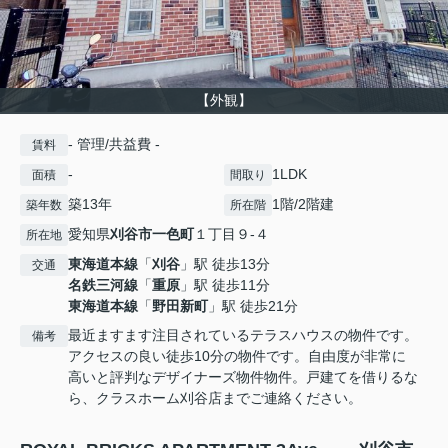
【外観】
- 管理/共益費 -
賃料
-
1LDK
面積
間取り
築13年
1階/2階建
築年数
所在階
愛知県
刈谷市
一色町
１丁目９-４
所在地
東海道本線
「
刈谷
」駅 徒歩13分
交通
名鉄三河線
「
重原
」駅 徒歩11分
東海道本線
「
野田新町
」駅 徒歩21分
最近ますます注目されているテラスハウスの物件です。
備考
アクセスの良い徒歩10分の物件です。自由度が非常に
高いと評判なデザイナーズ物件物件。戸建てを借りるな
ら、クラスホーム刈谷店までご連絡ください。