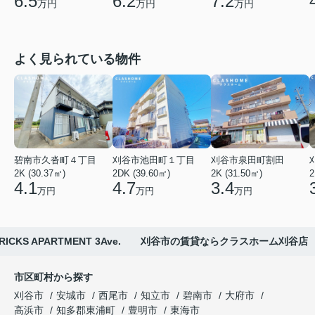
6.5
6.2
7.2
万円
万円
万円
よく見られている物件
碧南市久沓町４丁目
刈谷市池田町１丁目
刈谷市泉田町割田
2K (30.37㎡)
2DK (39.60㎡)
2K (31.50㎡)
2
4.1
4.7
3.4
万円
万円
万円
 BRICKS APARTMENT 3Ave. 刈谷市の賃貸ならクラスホーム刈谷店
市区町村から探す
刈谷市
安城市
西尾市
知立市
碧南市
大府市
高浜市
知多郡東浦町
豊明市
東海市