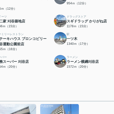
954ｍ（12分）
05ｍ（12分）
イーツ
ドラッグストア
二家 刈谷築地店
スギドラッグ かりがね店
146ｍ（15分）
1178ｍ（15分）
ァミリーレストラン
駅
テーキハウス ブロンコビリー
一ツ木
谷運動公園前店
1340ｍ（17分）
255ｍ（16分）
ーパー
ラーメン
務スーパー 刈谷店
ラーメン横綱刈谷店
554ｍ（20分）
1572ｍ（20分）