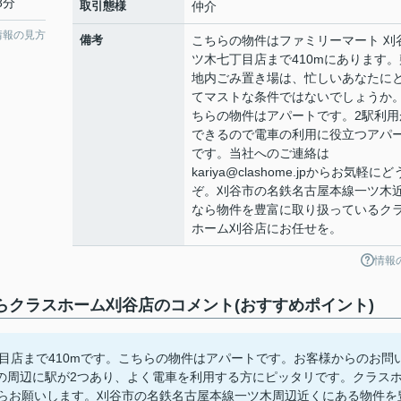
8分
取引態様
仲介
情報の見方
備考
こちらの物件はファミリーマート 刈
ツ木七丁目店まで410mにあります。
地内ごみ置き場は、忙しいあなたに
てマストな条件ではないでしょうか
ちらの物件はアパートです。2駅利用
できるので電車の利用に役立つアパ
です。当社へのご連絡は
kariya@clashome.jpからお気軽にど
ぞ。刈谷市の名鉄名古屋本線一ツ木
なら物件を豊富に取り扱っているク
ホーム刈谷店にお任せを。
情報
ならクラスホーム刈谷店のコメント(おすすめポイント)
目店まで410mです。こちらの物件はアパートです。お客様からのお問
の周辺に駅が2つあり、よく電車を利用する方にピッタリです。クラス
e.jpからお願いします。刈谷市の名鉄名古屋本線一ツ木周辺近くにある物件を