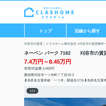
トップ
沿線から探す
刈谷市の賃貸｜クラスホーム株式会社
刈谷市の賃貸物件
ネーベン パーク 7182 刈谷市の
7.4万円～8.45万円
管理/共益費 4,000円
愛知県
刈谷市
一ツ木町
７丁目18-2
名鉄名古屋本線「一ツ木」駅徒歩17分
名鉄名古屋本
1
/
13