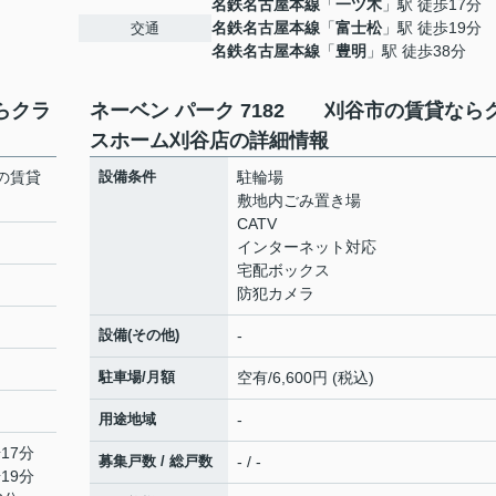
名鉄名古屋本線
「
一ツ木
」駅 徒歩17分
名鉄名古屋本線
「
富士松
」駅 徒歩19分
交通
名鉄名古屋本線
「
豊明
」駅 徒歩38分
らクラ
ネーベン パーク 7182 刈谷市の賃貸なら
スホーム刈谷店の詳細情報
の賃貸
設備条件
駐輪場
敷地内ごみ置き場
CATV
インターネット対応
宅配ボックス
防犯カメラ
設備(その他)
-
駐車場/月額
空有/6,600円 (税込)
用途地域
-
17分
募集戸数 / 総戸数
- / -
19分