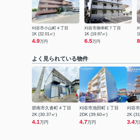
刈谷市小山町４丁目
刈谷市御幸町７丁目
1K (32.01㎡)
1K (19.87㎡)
1
4.9
6.5
8
万円
万円
よく見られている物件
碧南市久沓町４丁目
刈谷市池田町１丁目
刈谷市
2K (30.37㎡)
2DK (39.60㎡)
2K (3
4.1
4.7
3.4
万円
万円
万