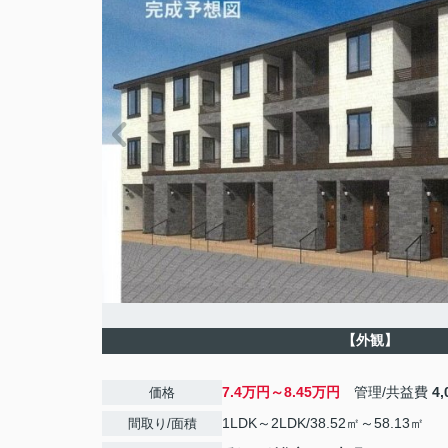
【外観】
7.4万円～8.45万円
管理/共益費
4
価格
1LDK～2LDK/38.52㎡～58.13㎡
間取り/面積