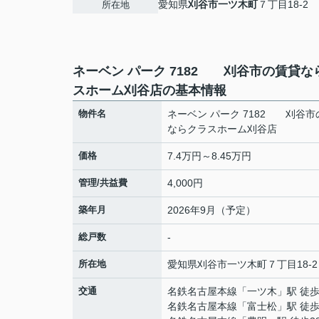
愛知県
刈谷市
一ツ木町
７丁目18-2
所在地
ネーベン パーク 7182 刈谷市の賃貸な
スホーム刈谷店の基本情報
物件名
ネーベン パーク 7182 刈谷市
ならクラスホーム刈谷店
価格
7.4万円～8.45万円
管理/共益費
4,000円
築年月
2026年9月（予定）
総戸数
-
所在地
愛知県
刈谷市
一ツ木町
７丁目18-2
交通
名鉄名古屋本線
「
一ツ木
」駅 徒歩
名鉄名古屋本線
「
富士松
」駅 徒歩