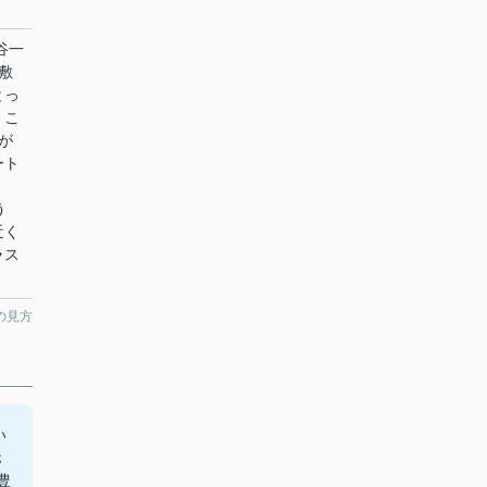
谷一
敷
とっ
。こ
が
ート
う
近く
ラス
の見方
い
ホ
豊