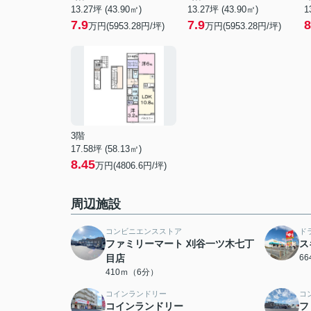
13.27坪 (43.90㎡)
13.27坪 (43.90㎡)
1
7.9
7.9
8
万円(5953.28円/坪)
万円(5953.28円/坪)
3階
17.58坪 (58.13㎡)
8.45
万円(4806.6円/坪)
周辺施設
コンビニエンスストア
ド
ファミリーマート 刈谷一ツ木七丁
ス
目店
6
410ｍ（6分）
コインランドリー
コ
コインランドリー
フ