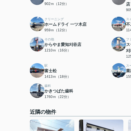
902ｍ（12分）
店
9
クリーニング
ス
ホームドライ 一ツ木店
不
959ｍ（12分）
1
その他
フ
からやま愛知刈谷店
ス
1210ｍ（16分）
刈
1
駅
ス
富士松
業
1413ｍ（18分）
1
歯科
かきつばた歯科
1760ｍ（22分）
近隣の物件