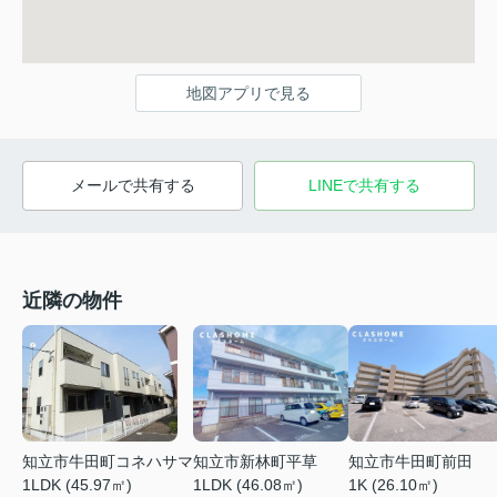
地図アプリで見る
メールで共有する
LINEで共有する
近隣の物件
知立市牛田町コネハサマ
知立市新林町平草
知立市牛田町前田
1LDK (45.97㎡)
1LDK (46.08㎡)
1K (26.10㎡)