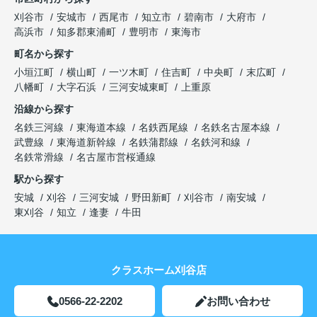
刈谷市
安城市
西尾市
知立市
碧南市
大府市
高浜市
知多郡東浦町
豊明市
東海市
町名から探す
小垣江町
横山町
一ツ木町
住吉町
中央町
末広町
八幡町
大字石浜
三河安城東町
上重原
沿線から探す
名鉄三河線
東海道本線
名鉄西尾線
名鉄名古屋本線
武豊線
東海道新幹線
名鉄蒲郡線
名鉄河和線
名鉄常滑線
名古屋市営桜通線
駅から探す
安城
刈谷
三河安城
野田新町
刈谷市
南安城
東刈谷
知立
逢妻
牛田
クラスホーム刈谷店
0566-22-2202
お問い合わせ