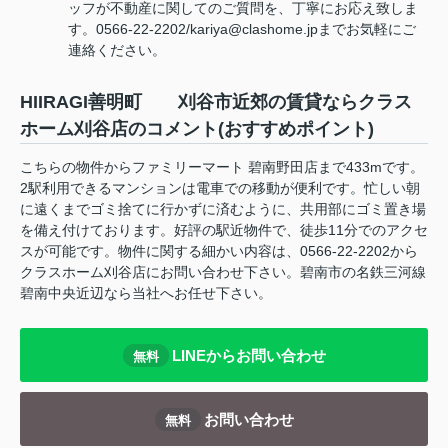
ッフが不動産に関してのご質問を、丁寧にお応え致しま
す。0566-22-2202/kariya@clashome.jpまでお気軽にご
連絡ください。
HIIRAGI善明町 刈谷市近郊の賃貸ならクラス
ホーム刈谷店のコメント(おすすめポイント)
こちらの物件からファミリーマート 碧南野田店まで433mです。
2駅利用できるマンションは電車での移動が便利です。忙しい朝
に遠くまでゴミ捨てに行かずに済むように、共用部にゴミ置き場
を備え付けております。好評の駅近物件で、徒歩11分でのアクセ
スが可能です。物件に関する細かい内容は、0566-22-2202から
クラスホーム刈谷店にお問い合わせ下さい。碧南市の名鉄三河線
碧南中央近辺なら当社へお任せ下さい。
LINEからお問い合わせ
無料
お問い合わせ
無料