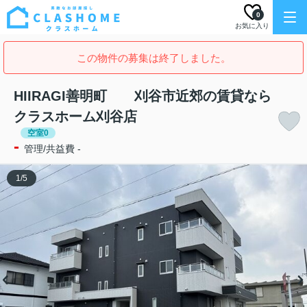
0
お気に入り
この物件の募集は終了しました。
HIIRAGI善明町 刈谷市近郊の賃貸なら
クラスホーム刈谷店
空室0
-
管理/共益費 -
1
/
5