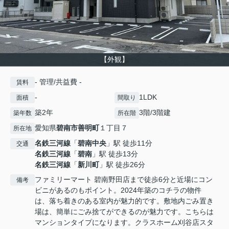
【外観】
- 管理/共益費 -
賃料
-
1LDK
面積
間取り
築2年
3階/3階建
築年数
所在階
愛知県
碧南市
善明町
１丁目７
所在地
名鉄三河線
「
碧南中央
」駅 徒歩11分
交通
名鉄三河線
「
碧南
」駅 徒歩13分
名鉄三河線
「
新川町
」駅 徒歩26分
ファミリーマート 碧南野田店まで徒歩6分と近場にコン
備考
ビニがあるのもポイント。2024年築のコチラの物件
は、落ち着きのある室内が魅力的です。敷地内ごみ置き
場は、簡単にごみ捨てができるのが魅力です。こちらは
マンションタイプになります。クラスホーム刈谷店スタ