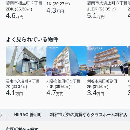
碧南市相生町２丁目
碧南市大浜上町３丁目
1K (30.27㎡)
4.3
2DK (35.30㎡)
1LDK (53.05㎡)
2
万円
4.6
5.1
万円
万円
よく見られている物件
碧南市久沓町４丁目
刈谷市池田町１丁目
刈谷市泉田町割田
2K (30.37㎡)
2DK (39.60㎡)
2K (31.50㎡)
2
4.1
4.7
3.4
万円
万円
万円
駅
HIIRAGI善明町 刈谷市近郊の賃貸ならクラスホーム刈谷店
市区町村から探す