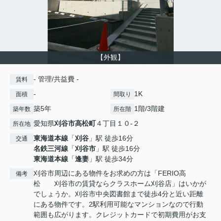
【外観】
- 管理/共益費 -
賃料
-
1K
面積
間取り
築5年
1階/3階建
築年数
所在階
愛知県
刈谷市
高松町
４丁目１０-２
所在地
東海道本線
「
刈谷
」駅 徒歩16分
交通
名鉄三河線
「
刈谷市
」駅 徒歩16分
東海道本線
「
逢妻
」駅 徒歩34分
刈谷市周辺にある物件をお求めの方は「FERIO高
備考
松 刈谷市の賃貸ならクラスホーム刈谷店」はいかが
でしょうか。刈谷市中央図書館まで徒歩4分と近い距離
にある物件です。2駅利用可能なマンションなので行動
範囲も広がります。クレジットカードで初期費用がお支