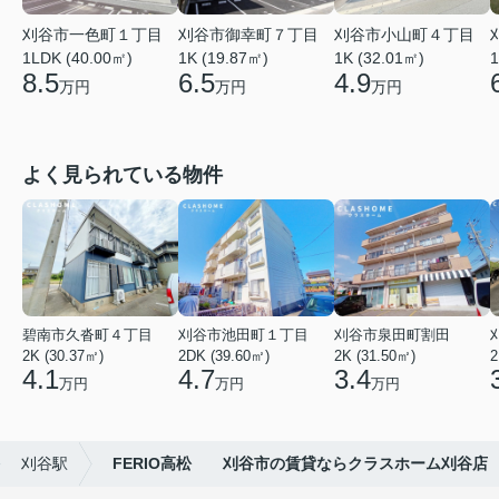
刈谷市一色町１丁目
刈谷市御幸町７丁目
刈谷市小山町４丁目
1LDK (40.00㎡)
1K (19.87㎡)
1K (32.01㎡)
1
8.5
6.5
4.9
万円
万円
万円
よく見られている物件
碧南市久沓町４丁目
刈谷市池田町１丁目
刈谷市泉田町割田
2K (30.37㎡)
2DK (39.60㎡)
2K (31.50㎡)
2
4.1
4.7
3.4
万円
万円
万円
刈谷駅
FERIO高松 刈谷市の賃貸ならクラスホーム刈谷店