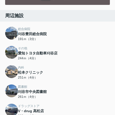
周辺施設
総合病院
刈谷豊田総合病院
191ｍ（3分）
その他
愛知トヨタ自動車刈谷店
244ｍ（4分）
内科
松本クリニック
251ｍ（4分）
図書館
刈谷市中央図書館
261ｍ（4分）
ドラッグストア
V・drug 高松店