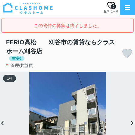
0
お気に入り
この物件の募集は終了しました。
FERIO高松 刈谷市の賃貸ならクラス
ホーム刈谷店
空室0
-
管理/共益費 -
1
/
4