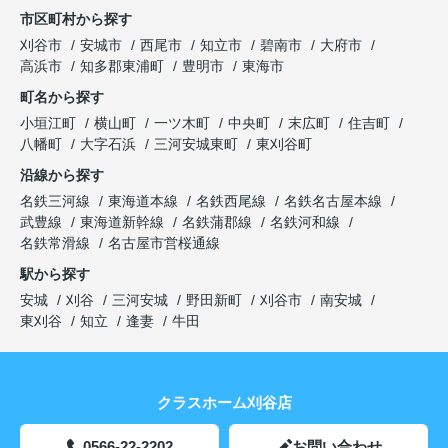
市区町村から探す
刈谷市
安城市
西尾市
知立市
碧南市
大府市
高浜市
知多郡東浦町
豊明市
東海市
町名から探す
小垣江町
横山町
一ツ木町
中央町
末広町
住吉町
八幡町
大字石浜
三河安城東町
東刈谷町
沿線から探す
名鉄三河線
東海道本線
名鉄西尾線
名鉄名古屋本線
武豊線
東海道新幹線
名鉄蒲郡線
名鉄河和線
名鉄常滑線
名古屋市営桜通線
駅から探す
安城
刈谷
三河安城
野田新町
刈谷市
南安城
東刈谷
知立
逢妻
牛田
クラスホーム刈谷店
0566-22-2202
お問い合わせ