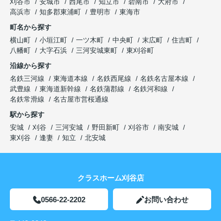
刈谷市
安城市
西尾市
知立市
碧南市
大府市
高浜市
知多郡東浦町
豊明市
東海市
町名から探す
横山町
小垣江町
一ツ木町
中央町
末広町
住吉町
八幡町
大字石浜
三河安城東町
東刈谷町
沿線から探す
名鉄三河線
東海道本線
名鉄西尾線
名鉄名古屋本線
武豊線
東海道新幹線
名鉄蒲郡線
名鉄河和線
名鉄常滑線
名古屋市営桜通線
駅から探す
安城
刈谷
三河安城
野田新町
刈谷市
南安城
東刈谷
逢妻
知立
北安城
クラスホーム刈谷店
0566-22-2202
お問い合わせ