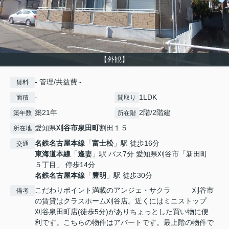
【外観】
- 管理/共益費 -
賃料
-
1LDK
面積
間取り
築21年
2階/2階建
築年数
所在階
愛知県
刈谷市
泉田町
割田１５
所在地
名鉄名古屋本線
「
富士松
」駅 徒歩16分
交通
東海道本線
「
逢妻
」駅 バス7分 愛知県刈谷市「新田町
５丁目」 停歩14分
名鉄名古屋本線
「
豊明
」駅 徒歩30分
こだわりポイント満載のアンジェ・サクラ 刈谷市
備考
の賃貸はクラスホーム刈谷店。近くにはミニストップ
刈谷泉田町店(徒歩5分)がありちょっとした買い物に便
利です。こちらの物件はアパートです。最上階の物件で