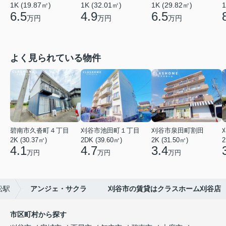
1K (19.87㎡)
1K (32.01㎡)
1K (29.82㎡)
1
6.5
4.9
6.5
万円
万円
万円
よく見られている物件
碧南市久沓町４丁目
刈谷市池田町１丁目
刈谷市泉田町割田
2K (30.37㎡)
2DK (39.60㎡)
2K (31.50㎡)
2
4.1
4.7
3.4
万円
万円
万円
松駅
アンジェ・サクラ 刈谷市の賃貸はクラスホーム刈谷店
市区町村から探す