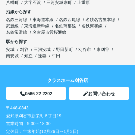
八幡町
大字石浜
三河安城東町
上重原
沿線から探す
名鉄三河線
東海道本線
名鉄西尾線
名鉄名古屋本線
武豊線
東海道新幹線
名鉄蒲郡線
名鉄河和線
名鉄常滑線
名古屋市営桜通線
駅から探す
安城
刈谷
三河安城
野田新町
刈谷市
東刈谷
南安城
知立
逢妻
牛田
クラスホーム刈谷店
0566-22-2202
お問い合わせ
〒448-0843
愛知県刈谷市新栄町６丁目19
営業時間：
9:30～18:30
定休日：
年末年始(12月26日～1月3日)