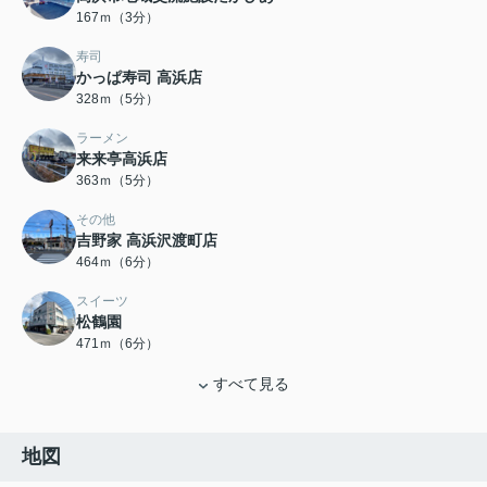
167ｍ（3分）
寿司
かっぱ寿司 高浜店
328ｍ（5分）
ラーメン
来来亭高浜店
363ｍ（5分）
その他
吉野家 高浜沢渡町店
464ｍ（6分）
スイーツ
松鶴園
471ｍ（6分）
すべて見る
地図