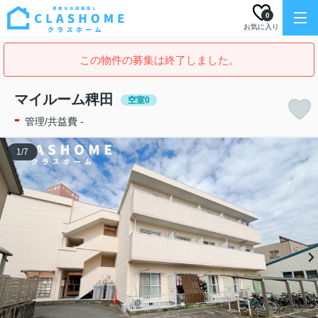
0
お気に入り
この物件の募集は終了しました。
マイルーム稗田
空室0
-
管理/共益費 -
1
/
7