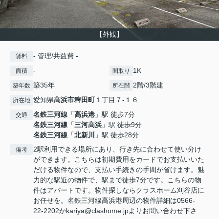
【外観】
- 管理/共益費 -
賃料
-
1K
面積
間取り
築35年
2階/3階建
築年数
所在階
愛知県
高浜市
稗田町
１丁目７-１６
所在地
名鉄三河線
「
高浜港
」駅 徒歩7分
交通
名鉄三河線
「
三河高浜
」駅 徒歩9分
名鉄三河線
「
北新川
」駅 徒歩28分
2駅利用できる場所にあり、行き先に合わせて使い分け
備考
ができます。こちらは初期費用をカードでお支払いいた
だける物件なので、支払い手続きの手間が省けます。魅
力的な駅近の物件で、駅まで徒歩7分です。こちらの物
件はアパートです。物件探しならクラスホーム刈谷店に
お任せを。名鉄三河線高浜港周辺の物件詳細は0566-
22-2202かkariya@clashome.jpよりお問い合わせ下さ