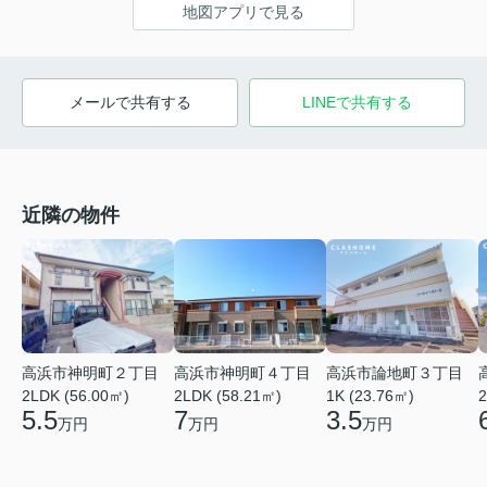
地図アプリで見る
メールで共有する
LINEで共有する
近隣の物件
高浜市神明町２丁目
高浜市神明町４丁目
高浜市論地町３丁目
2LDK (56.00㎡)
2LDK (58.21㎡)
1K (23.76㎡)
2
5.5
7
3.5
万円
万円
万円