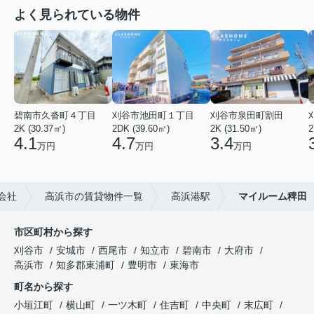
よく見られている物件
碧南市久沓町４丁目
刈谷市池田町１丁目
刈谷市泉田町割田
2K (30.37㎡)
2DK (39.60㎡)
2K (31.50㎡)
2
4.1
4.7
3.4
万円
万円
万円
会社
高浜市の賃貸物件一覧
高浜港駅
マイルーム稗田
市区町村から探す
刈谷市
安城市
西尾市
知立市
碧南市
大府市
高浜市
知多郡東浦町
豊明市
東海市
町名から探す
小垣江町
横山町
一ツ木町
住吉町
中央町
末広町