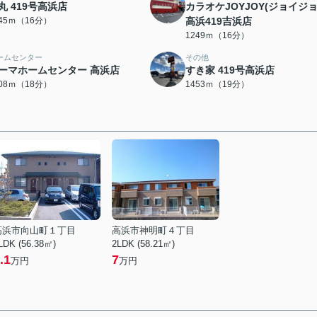
丸 419号高浜店
カラオケJOYJOY(ジョイジョ
245ｍ（16分）
高浜419吉浜店
1249ｍ（16分）
ームセンター
その他
ーマホームセンター 高浜店
すき家 419号高浜店
408ｍ（18分）
1453ｍ（19分）
高浜市向山町１丁目
高浜市神明町４丁目
LDK (56.38㎡)
2LDK (58.21㎡)
.1
7
万円
万円