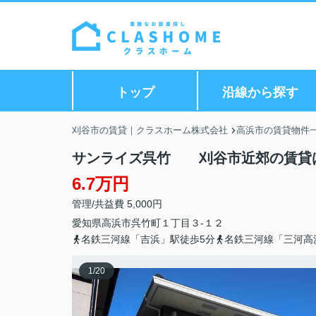
トップ
沿線から探す
刈谷市の賃貸｜クラスホーム株式会社
高浜市の賃貸物件
サンライズ呉竹 刈谷市近郊の賃貸
6.7万円
管理/共益費 5,000円
愛知県
高浜市
呉竹町
１丁目３-１２
名鉄三河線「吉浜」駅徒歩5分
名鉄三河線「三河高
1
/
20