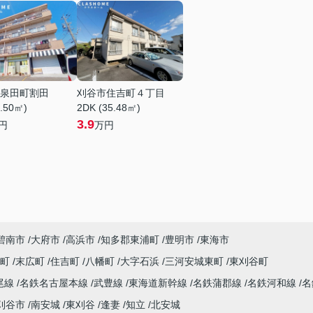
泉田町割田
刈谷市住吉町４丁目
1.50㎡)
2DK (35.48㎡)
3.9
円
万円
碧南市
大府市
高浜市
知多郡東浦町
豊明市
東海市
央町
末広町
住吉町
八幡町
大字石浜
三河安城東町
東刈谷町
尾線
名鉄名古屋本線
武豊線
東海道新幹線
名鉄蒲郡線
名鉄河和線
名
刈谷市
南安城
東刈谷
逢妻
知立
北安城