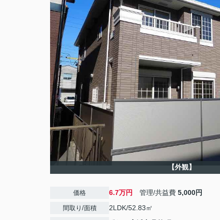
【外観】
6.7万円
管理/共益費
5,000円
価格
2LDK/52.83㎡
間取り/面積