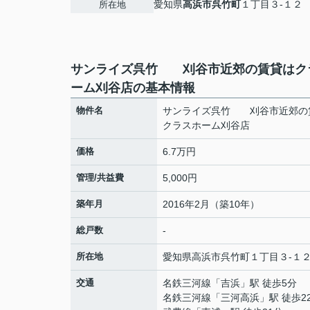
愛知県
高浜市
呉竹町
１丁目３-１２
所在地
サンライズ呉竹 刈谷市近郊の賃貸はク
ーム刈谷店の基本情報
物件名
サンライズ呉竹 刈谷市近郊の
クラスホーム刈谷店
価格
6.7万円
管理/共益費
5,000円
築年月
2016年2月（築10年）
総戸数
-
所在地
愛知県
高浜市
呉竹町
１丁目３-１
交通
名鉄三河線
「
吉浜
」駅 徒歩5分
名鉄三河線
「
三河高浜
」駅 徒歩2