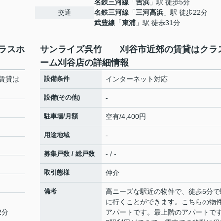
名鉄三河線
「
吉浜
」駅 徒歩5分
名鉄三河線
「
三河高浜
」駅 徒歩22分
交通
武豊線
「
東浦
」駅 徒歩31分
ラスホ
サンライズ呉竹 刈谷市近郊の賃貸はクラ
ーム刈谷店の詳細情報
賃貸は
設備条件
インターネット対応
設備(その他)
-
駐車場/月額
空有/4,400円
用途地域
-
募集戸数 / 総戸数
- / -
取引態様
仲介
２
備考
高ニーズな駅近の物件で、徒歩5分で
に行くことができます。こちらの物
2分
アパートです。最上階のアパートで