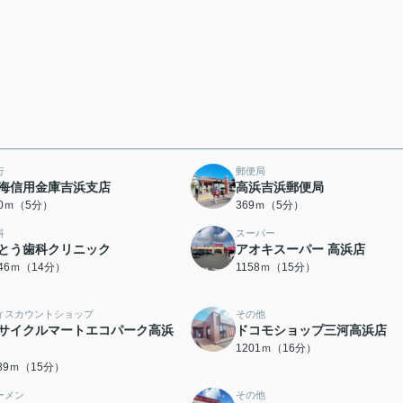
行
郵便局
海信用金庫吉浜支店
高浜吉浜郵便局
30ｍ（5分）
369ｍ（5分）
科
スーパー
とう歯科クリニック
アオキスーパー 高浜店
046ｍ（14分）
1158ｍ（15分）
ィスカウントショップ
その他
サイクルマートエコパーク高浜
ドコモショップ三河高浜店
1201ｍ（16分）
189ｍ（15分）
ーメン
その他