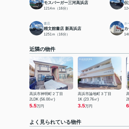
モスバーガー三河高浜店
伝
1214ｍ（16分）
1
書店
ホ
精文館書店 新高浜店
カ
1251ｍ（16分）
1
近隣の物件
高浜市神明町２丁目
高浜市論地町３丁目
2LDK (56.00㎡)
1K (23.76㎡)
2
5.5
3.5
6
万円
万円
よく見られている物件