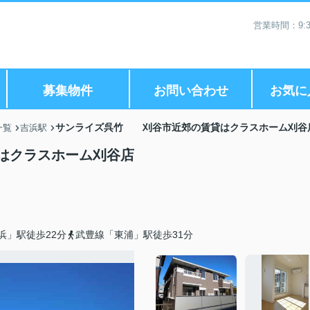
営業時間：9:3
募集物件
お問い合わせ
お気に
サンライズ呉竹 刈谷市近郊の賃貸はクラスホーム刈谷
一覧
吉浜駅
はクラスホーム刈谷店
浜」駅徒歩22分
武豊線「東浦」駅徒歩31分