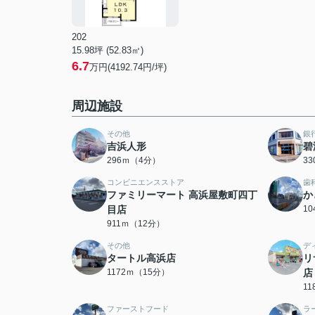
202
15.98坪 (52.83㎡)
6.7
万円(4192.74円/坪)
周辺施設
その他
銀
吉浜人形
碧
296ｍ（4分）
3
コンビニエンスストア
歯
ファミリーマート 高浜屋敷町四丁
か
目店
1
911ｍ（12分）
その他
デ
タートル高浜店
リ
1172ｍ（15分）
店
1
ファーストフード
ラ