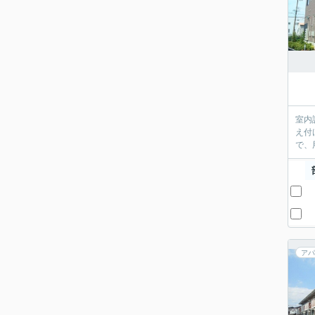
室内
え付
で、
アパ