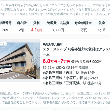
ソン 高浜神明町店まで徒歩6分と近場にコンビニがあるのもポイント。室内設備は
いお部屋になります。収納はシューズボックス・クロゼットなど豊富なので、広々と
セキュリティに配慮した物件です。快適なお部屋の1DKは暮らしやすく一人暮らしに
部屋番号
所在階
賃料
管理費・共益費
敷金/保証金
礼金
4.2
209
2階
3,300円
0万円
1ヶ月
万円
ート
高浜市
八幡町
スタースレイプ 刈谷市近郊の賃貸はクラス
ーム
6.8
7
万円～
万円
管理/共益費6,000円
52.27㎡ (2DK) /築16年 /3階建
名鉄三河線
「
吉浜
」駅 徒歩12分
名鉄三河線
「
小垣江
」駅 徒歩24分
名鉄三河線
「
三河高浜
」駅 徒歩31分
設備は追い焚き・CATV・照明付きなどが揃っているので、快適に過ごしやすいお
このお部屋は52.27㎡です。入居時からインターネット環境が整っているため、ネ
して住み始めることができます。駐車場の空きがあるので、他で駐車場を契約する必要