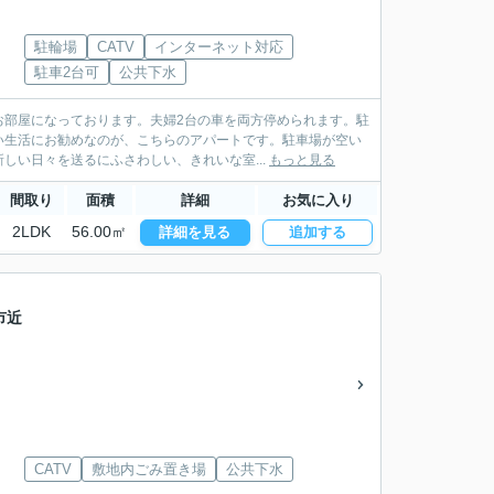
駐輪場
CATV
インターネット対応
駐車2台可
公共下水
お部屋になっております。夫婦2台の車を両方停められます。駐
い生活にお勧めなのが、こちらのアパートです。駐車場が空い
しい日々を送るにふさわしい、きれいな室...
もっと見る
間取り
面積
詳細
お気に入り
2LDK
56.00㎡
詳細を見る
追加する
市近
CATV
敷地内ごみ置き場
公共下水