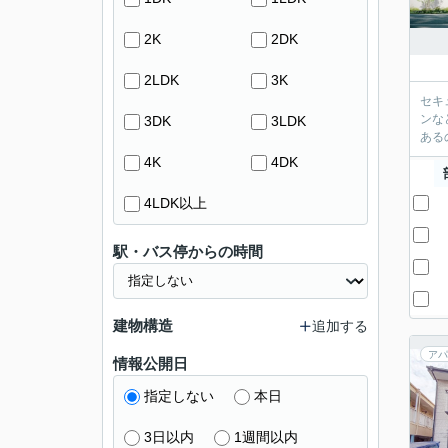
2K
2DK
2LDK
3K
セキ
ンな
3DK
3LDK
ある
4K
4DK
4LDK以上
駅・バス停からの時間
建物構造
追加する
アパ
情報公開日
指定しない
本日
3日以内
1週間以内