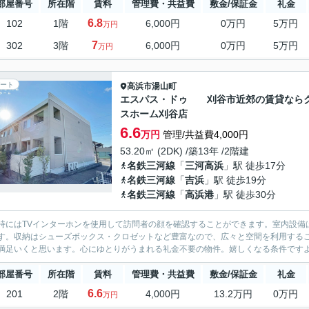
部屋番号
所在階
賃料
管理費・共益費
敷金/保証金
礼金
6.8
102
1階
6,000円
0万円
5万円
万円
7
302
3階
6,000円
0万円
5万円
万円
ート
高浜市
湯山町
エスパス・ドゥ 刈谷市近郊の賃貸なら
スホーム刈谷店
6.6
万円
管理/共益費4,000円
53.20㎡ (2DK) /築13年 /2階建
名鉄三河線
「
三河高浜
」駅 徒歩17分
名鉄三河線
「
吉浜
」駅 徒歩19分
名鉄三河線
「
高浜港
」駅 徒歩30分
時にはTVインターホンを使用して訪問者の顔を確認することができます。室内設備
す。収納はシューズボックス・クロゼットなど豊富なので、広々と空間を利用する
満足いくと思います。心にゆとりがうまれる礼金不要の物件。嬉しくなる条件ですよね
部屋番号
所在階
賃料
管理費・共益費
敷金/保証金
礼金
6.6
201
2階
4,000円
13.2万円
0万円
万円