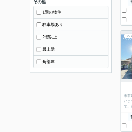
その他
1階の物件
駐車場あり
2階以上
アパ
最上階
角部屋
来客
いま
で、