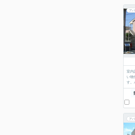
アパ
室内
い物
す。
アパ