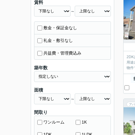
賃料
～
敷金・保証金なし
礼金・敷引なし
共益費・管理費込み
2D
用途
築年数
物件
面積
～
アパ
間取り
ワンルーム
1K
1DK
1LDK