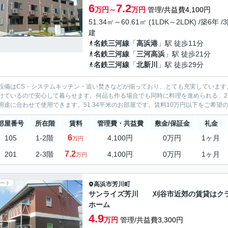
6
7.2
万円～
万円
管理/共益費4,100円
51.34㎡～60.61㎡ (1LDK～2LDK) /築6年 /
建
名鉄三河線
「
高浜港
」駅 徒歩11分
名鉄三河線
「
三河高浜
」駅 徒歩21分
名鉄三河線
「
北新川
」駅 徒歩29分
設備はCS・システムキッチン・追い焚きなどが揃っており、とても充実しています
けているので安心して暮らせます。何品も作る場合でも同時に料理を進められる、
用途に合わせて使用できます。51.34平米のお部屋です。賃料10万円以下をご希望の
部屋番号
所在階
賃料
管理費・共益費
敷金/保証金
礼金
6
105
1-2階
4,100円
0万円
1ヶ月
万円
7.2
201
2-3階
4,100円
0万円
1ヶ月
万円
ート
高浜市
芳川町
サンライズ芳川 刈谷市近郊の賃貸はク
ホーム
4.9
万円
管理/共益費3,300円