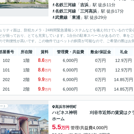
名鉄三河線
「
吉浜
」駅 徒歩11分
名鉄三河線
「
三河高浜
」駅 徒歩17分
武豊線
「
東浦
」駅 徒歩29分
ュリティ面は、防犯カメラ・24時間緊急通報システムなどを備え付けているので安
どが揃っており、とても充実しています。1台分の駐車スペースがあるので、車をご
ので利便性が高いです。この物件ではペットの飼育が可能なので、ご希望の際はお気軽
部屋番号
所在階
賃料
管理費・共益費
敷金/保証金
礼金
8.6
102
1階
6,000円
0万円
12.9万円
万円
8.6
101
1階
6,000円
0万円
12.9万円
万円
9.9
202
2階
6,000円
0万円
14.85万円
万円
9.9
201
2階
6,000円
0万円
14.85万円
万円
ート
高浜市
神明町
ハピネス神明 刈谷市近郊の賃貸はク
ホーム
5.5
万円
管理/共益費4,000円