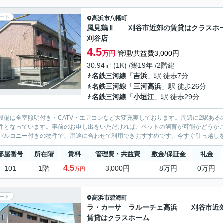
ート
高浜市
八幡町
風見鶏Ⅱ 刈谷市近郊の賃貸はクラスホ
刈谷店
4.5
万円
管理/共益費3,000円
30.94㎡ (1K) /築19年 /2階建
名鉄三河線
「
吉浜
」駅 徒歩7分
名鉄三河線
「
三河高浜
」駅 徒歩26分
名鉄三河線
「
小垣江
」駅 徒歩29分
設備は全室照明付き・CATV・エアコンなど大変充実しております。周辺に2駅あ
件となっています。事前のお申し出をいただければ、ペットの飼育が可能かどうか
バルコニー付きの物件で、用途に合わせて利用できおすすめです。今すぐ引っ越しを
部屋番号
所在階
賃料
管理費・共益費
敷金/保証金
礼金
4.5
101
1階
3,000円
8万円
0万円
万円
ート
高浜市
碧海町
ラ・カーサ ラルーチェ高浜 刈谷市近
賃貸はクラスホーム