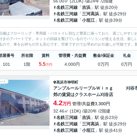
56.00㎡ (2LDK) /築24年 /2階建
名鉄三河線
「
吉浜
」駅 徒歩20分
名鉄三河線
「
三河高浜
」駅 徒歩29分
名鉄三河線
「
小垣江
」駅 徒歩39分
設備はフローリング・専用庭・バストイレ別など豊富に揃っており、過ごしやすい
付きのアパートです。ネットの回線を繋げているのでパソコンが使える生活。新し
るので、車をお持ちの方も安心です。空家ですのでお早めのお引越しが可能です。新
部屋番号
所在階
賃料
管理費・共益費
敷金/保証金
礼金
5.5
101
1階
4,000円
0万円
0万円
万円
ート
高浜市
神明町
アンプルールリーブルＷｉｎｇ 刈谷
郊の賃貸はクラスホーム刈谷店
4.2
万円
管理/共益費3,300円
32.46㎡ (1DK) /築20年 /2階建
名鉄三河線
「
吉浜
」駅 徒歩23分
名鉄三河線
「
三河高浜
」駅 徒歩29分
名鉄三河線
「
小垣江
」駅 徒歩41分