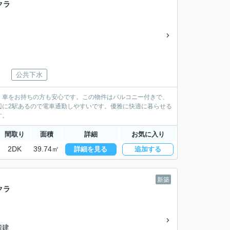
クラ
公共下水
、車をお持ちの方も安心です。この物件はバルコニー付きで、
辺に2駅あるので電車通勤しやすいです。優雅に快適に暮らせる
す。
間取り
面積
詳細
お気に入り
2DK
39.74㎡
詳細を見る
追加する
新築
クラ
2階建