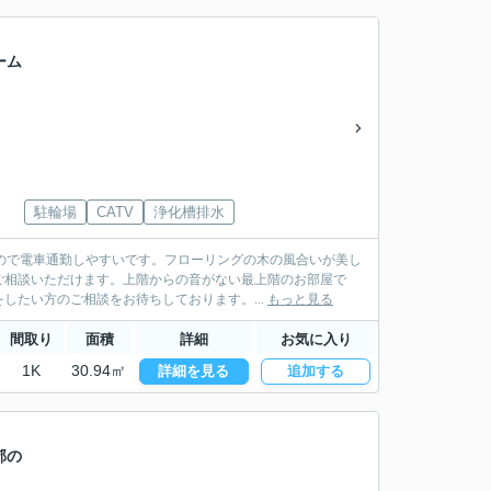
ーム
駐輪場
CATV
浄化槽排水
るので電車通勤しやすいです。フローリングの木の風合いが美し
ご相談いただけます。上階からの音がない最上階のお部屋で
したい方のご相談をお待ちしております。...
もっと見る
間取り
面積
詳細
お気に入り
1K
30.94㎡
詳細を見る
追加する
郊の