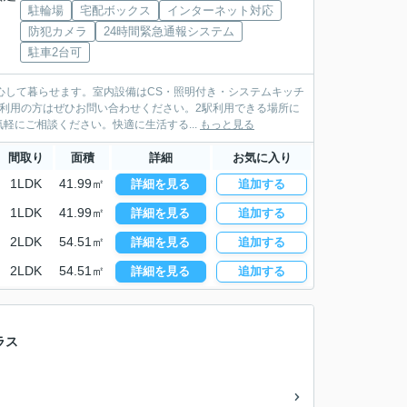
駐輪場
宅配ボックス
インターネット対応
防犯カメラ
24時間緊急通報システム
駐車2台可
心して暮らせます。室内設備はCS・照明付き・システムキッチ
利用の方はぜひお問い合わせください。2駅利用できる場所に
にご相談ください。快適に生活する...
もっと見る
間取り
面積
詳細
お気に入り
1LDK
41.99㎡
詳細を見る
追加する
1LDK
41.99㎡
詳細を見る
追加する
2LDK
54.51㎡
詳細を見る
追加する
2LDK
54.51㎡
詳細を見る
追加する
ラス