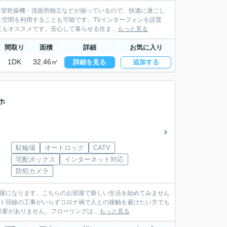
浴室乾燥機・洗面所独立などが揃っているので、快適に過ごし
空間を利用することも可能です。TVインターフォンを設置
もオススメです。安心して暮らせる住ま...
もっと見る
間取り
面積
詳細
お気に入り
1DK
32.46㎡
詳細を見る
追加する
ホ
駐輪場
オートロック
CATV
宅配ボックス
インターネット対応
防犯カメラ
部屋になります。こちらのお部屋で新しい生活を始めてみません
ット回線の工事がいらずコロナ禍で人との接触を避けたい方でも
がありません。フローリングは...
もっと見る