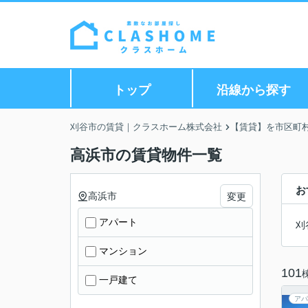
トップ
沿線から探す
刈谷市の賃貸｜クラスホーム株式会社
【賃貸】を市区町
高浜市の賃貸物件一覧
お
高浜市
変更
アパート
刈
マンション
101
一戸建て
アパ