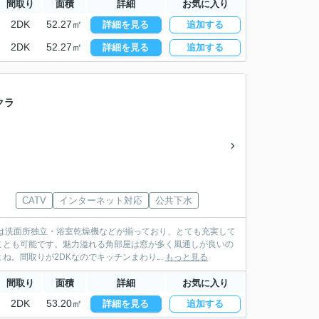
間取り
面積
詳細
お気に入り
2DK
52.27㎡
詳細を見る
追加する
2DK
52.27㎡
詳細を見る
追加する
クラ
CATV
インターネット対応
公共下水
は洗面所独立・浴室乾燥機などが揃っており、とても充実して
ことも可能です。魅力溢れる角部屋は窓が多く風通しが良いの
。間取りが2DKなのでキッチンまわり...
もっと見る
間取り
面積
詳細
お気に入り
2DK
53.20㎡
詳細を見る
追加する