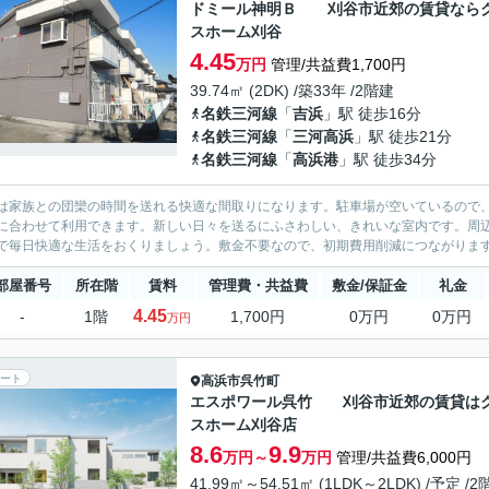
ドミール神明Ｂ 刈谷市近郊の賃貸なら
スホーム刈谷
4.45
万円
管理/共益費1,700円
39.74㎡ (2DK) /築33年 /2階建
名鉄三河線
「
吉浜
」駅 徒歩16分
名鉄三河線
「
三河高浜
」駅 徒歩21分
名鉄三河線
「
高浜港
」駅 徒歩34分
Kは家族との団欒の時間を送れる快適な間取りになります。駐車場が空いているので
に合わせて利用できます。新しい日々を送るにふさわしい、きれいな室内です。周
で毎日快適な生活をおくりましょう。敷金不要なので、初期費用削減につながりま
部屋番号
所在階
賃料
管理費・共益費
敷金/保証金
礼金
4.45
-
1階
1,700円
0万円
0万円
万円
ート
高浜市
呉竹町
エスポワール呉竹 刈谷市近郊の賃貸は
スホーム刈谷店
8.6
9.9
万円～
万円
管理/共益費6,000円
41.99㎡～54.51㎡ (1LDK～2LDK) /予定 /