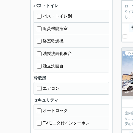
バス・トイレ
ロー
やす
バス・トイレ別
し、
追焚機能浴室
浴室乾燥機
洗髪洗面化粧台
アパ
独立洗面台
冷暖房
エアコン
セキュリティ
オートロック
室内
か。
TVモニタ付インターホン
安心