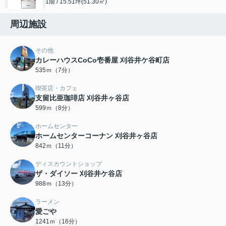
1階 / 15.51坪(51.30㎡)
周辺施設
その他
カレーハウスCoCo壱番屋 刈谷井ケ谷町店
535ｍ（7分）
喫茶店・カフェ
支留比亜珈琲店 刈谷井ヶ谷店
599ｍ（8分）
ホームセンター
ホームセンターコーナン 刈谷井ヶ谷店
842ｍ（11分）
ディスカウントショップ
ザ・ダイソー 刈谷井ケ谷店
988ｍ（13分）
ラーメン
愛ごや
1241ｍ（16分）