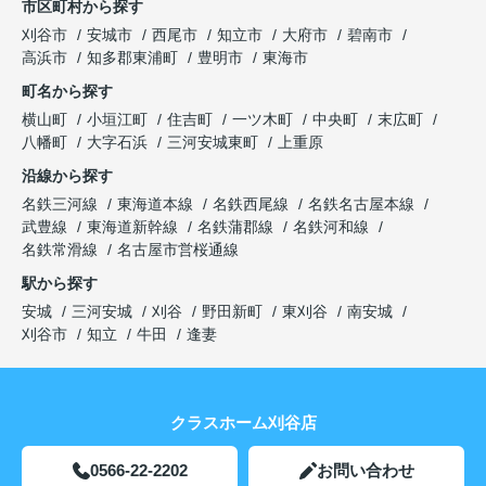
市区町村から探す
刈谷市
安城市
西尾市
知立市
大府市
碧南市
高浜市
知多郡東浦町
豊明市
東海市
町名から探す
横山町
小垣江町
住吉町
一ツ木町
中央町
末広町
八幡町
大字石浜
三河安城東町
上重原
沿線から探す
名鉄三河線
東海道本線
名鉄西尾線
名鉄名古屋本線
武豊線
東海道新幹線
名鉄蒲郡線
名鉄河和線
名鉄常滑線
名古屋市営桜通線
駅から探す
安城
三河安城
刈谷
野田新町
東刈谷
南安城
刈谷市
知立
牛田
逢妻
クラスホーム刈谷店
0566-22-2202
お問い合わせ