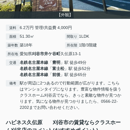
【外観】
6.2万円 管理/共益費 4,000円
賃料
51.30㎡
1LDK
面積
間取り
築18年
1階/3階建
築年数
所在階
愛知県
刈谷市
井ケ谷町
久伝原13-1
所在地
名鉄名古屋本線
「
豊明
」駅 徒歩49分
交通
名鉄名古屋本線
「
富士松
」駅 徒歩52分
名鉄名古屋本線
「
前後
」駅 徒歩65分
駅が周辺に2つあるので行動範囲が広がります。こちら
備考
はマンションタイプになります。豊富な物件情報を扱う
クラスホーム刈谷店でなら、きっと素敵な物件が見つか
ります。気になる物件が見つかりましたら、0566-22-
2202までお問い合わせください。
ハピネス久伝原 刈谷市の賃貸ならクラスホー