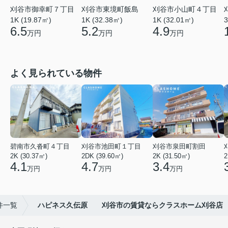
刈谷市御幸町７丁目
刈谷市東境町飯島
刈谷市小山町４丁目
3
1K (19.87㎡)
1K (32.38㎡)
1K (32.01㎡)
6.5
5.2
4.9
万円
万円
万円
よく見られている物件
碧南市久沓町４丁目
刈谷市池田町１丁目
刈谷市泉田町割田
2K (30.37㎡)
2DK (39.60㎡)
2K (31.50㎡)
2
4.1
4.7
3.4
万円
万円
万円
件一覧
ハピネス久伝原 刈谷市の賃貸ならクラスホーム刈谷店