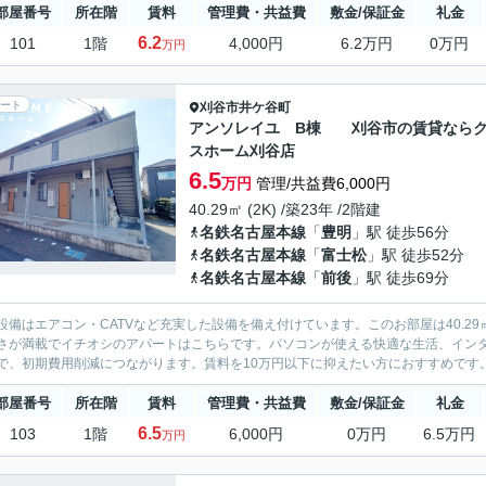
部屋番号
所在階
賃料
管理費・共益費
敷金/保証金
礼金
6.2
101
1階
4,000円
6.2万円
0万円
万円
ート
刈谷市
井ケ谷町
アンソレイユ B棟 刈谷市の賃貸なら
スホーム刈谷店
6.5
万円
管理/共益費6,000円
40.29㎡ (2K) /築23年 /2階建
名鉄名古屋本線
「
豊明
」駅 徒歩56分
名鉄名古屋本線
「
富士松
」駅 徒歩52分
名鉄名古屋本線
「
前後
」駅 徒歩69分
設備はエアコン・CATVなど充実した設備を備え付けています。このお部屋は40.
さが満載でイチオシのアパートはこちらです。パソコンが使える快適な生活、イン
で、初期費用削減につながります。賃料を10万円以下に抑えたい方におすすめです
部屋番号
所在階
賃料
管理費・共益費
敷金/保証金
礼金
6.5
103
1階
6,000円
0万円
6.5万円
万円