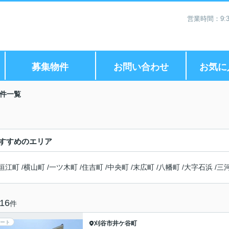
営業時間：9:3
募集物件
お問い合わせ
お気に
件一覧
すすめのエリア
垣江町
/
横山町
/
一ツ木町
/
住吉町
/
中央町
/
末広町
/
八幡町
/
大字石浜
/
三
16
件
ート
刈谷市
井ケ谷町