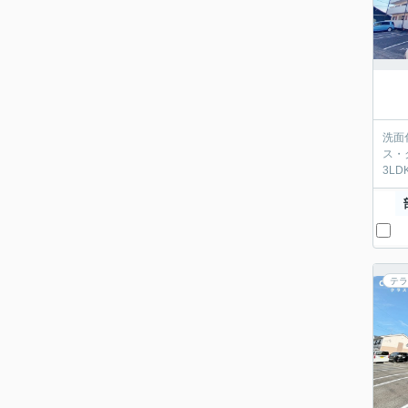
洗面
ス・
3L
テラ