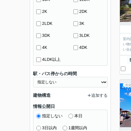
2K
2DK
2LDK
3K
3DK
3LDK
室内
い物
4K
4DK
い合
4LDK以上
駅・バス停からの時間
賃貸
建物構造
追加する
情報公開日
指定しない
本日
3日以内
1週間以内