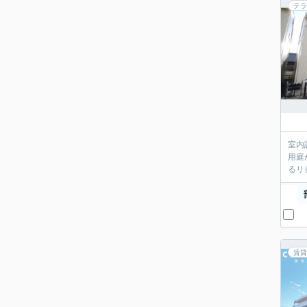
テラ
室内
用庭
るリ
賃貸