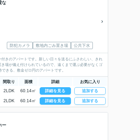
貸な
防犯カメラ
敷地内ごみ置き場
公共下水
ー付きのアパートです。新しい日々を送るにふさわしい、きれ
置き場が備え付けられているので、遠くまで運ぶ必要がなくゴ
待できる、敷金ゼロ円のアパートです。
間取り
面積
詳細
お気に入り
2LDK
60.14㎡
詳細を見る
追加する
2LDK
60.14㎡
詳細を見る
追加する
ホー