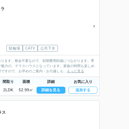
クラ
駐輪場
CATV
公共下水
ております。敷金不要なので、初期費用削減につながります。専
が魅力の、テラスハウスとなっています。家族の時間も楽しめ
すので、お早めのご案内・お引越しも...
もっと見る
間取り
面積
詳細
お気に入り
2LDK
52.99㎡
詳細を見る
追加する
ラス