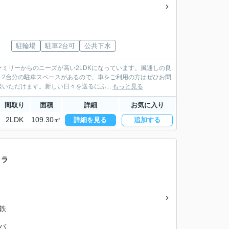
駐輪場
駐車2台可
公共下水
ミリーからのニーズが高い2LDKになっています。風通しの良
。2台分の駐車スペースがあるので、車をご利用の方はぜひお問
ただけます。新しい日々を送るにふ...
もっと見る
間取り
面積
詳細
お気に入り
2LDK
109.30㎡
詳細を見る
追加する
クラ
名鉄
鉄バ