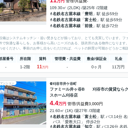
11
万円
管理/共益費-
109.30㎡ (2LDK) /築25年 /2階建
名鉄名古屋本線
「
豊明
」駅 徒歩59分
名鉄名古屋本線
「
富士松
」駅 徒歩59分
名鉄名古屋本線
「
前後
」駅 徒歩72分
設備はシステムキッチン・追い焚きなどが揃っており、とても充実しています。ファ
件で快適な暮らしを。お客様から高いニーズのある、脱衣所のある物件になります
わせください。事前のお申し出をいただければ、ペットの飼育が可能かどうかご相談い
部屋番号
所在階
賃料
管理費・共益費
敷金/保証金
礼金
11
-
1-2階
-
0ヶ月
11万円
万円
マンション
刈谷市
井ケ谷町
ファミール井ヶ谷B 刈谷市の賃貸なら
スホーム刈谷店
4.4
万円
管理/共益費3,000円
21.60㎡ (1K) /築27年 /3階建
名鉄名古屋本線
「
富士松
」駅 バス14分 
バス「愛教大口」 停歩2分
名鉄名古屋本線
「
知立
」駅 バス26分 名