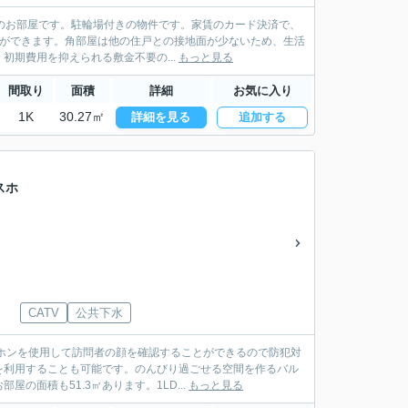
平米のお部屋です。駐輪場付きの物件です。家賃のカード決済で、
けができます。角部屋は他の住戸との接地面が少ないため、生活
期費用を抑えられる敷金不要の...
もっと見る
間取り
面積
詳細
お気に入り
1K
30.27㎡
詳細を見る
追加する
スホ
CATV
公共下水
ホンを使用して訪問者の顔を確認することができるので防犯対
を利用することも可能です。のんびり過ごせる空間を作るバル
面積も51.3㎡あります。1LD...
もっと見る