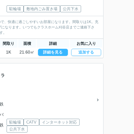
駐輪場
敷地内ごみ置き場
公共下水
ので、快適に過ごしやすいお部屋になります。間取りは1K。充
プになります。いつでもクラスホーム刈谷店までご連絡下さ
ます。
間取り
面積
詳細
お気に入り
1K
21.60㎡
詳細を見る
追加する
クラ
名鉄
鉄バ
駐輪場
CATV
インターネット対応
名鉄
公共下水