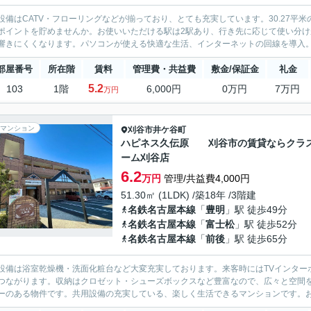
設備はCATV・フローリングなどが揃っており、とても充実しています。30.27
ポイントを貯めませんか。お使いいただける駅は2駅あり、行き先に応じて使い分
響きにくくなります。パソコンが使える快適な生活、インターネットの回線を導入。初
部屋番号
所在階
賃料
管理費・共益費
敷金/保証金
礼金
5.2
103
1階
6,000円
0万円
7万円
万円
マンション
刈谷市
井ケ谷町
ハピネス久伝原 刈谷市の賃貸ならクラ
ーム刈谷店
6.2
万円
管理/共益費4,000円
51.30㎡ (1LDK) /築18年 /3階建
名鉄名古屋本線
「
豊明
」駅 徒歩49分
名鉄名古屋本線
「
富士松
」駅 徒歩52分
名鉄名古屋本線
「
前後
」駅 徒歩65分
設備は浴室乾燥機・洗面化粧台など大変充実しております。来客時にはTVインター
つながります。収納はクロゼット・シューズボックスなど豊富なので、広々と空間
ーのある物件です。共用設備の充実している、楽しく生活できるマンションです。お部屋の