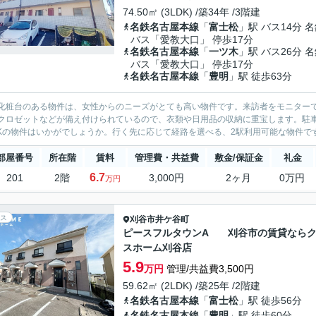
74.50㎡ (3LDK) /築34年 /3階建
名鉄名古屋本線
「
富士松
」駅 バス14分 
バス「愛教大口」 停歩17分
名鉄名古屋本線
「
一ツ木
」駅 バス26分 
バス「愛教大口」 停歩17分
名鉄名古屋本線
「
豊明
」駅 徒歩63分
化粧台のある物件は、女性からのニーズがとても高い物件です。来訪者をモニターで
クロゼットなどが備え付けられているので、衣類や日用品の収納に重宝します。駐車
DKの物件はいかがでしょうか。行く先に応じて経路を選べる、2駅利用可能な物件です
部屋番号
所在階
賃料
管理費・共益費
敷金/保証金
礼金
6.7
201
2階
3,000円
2ヶ月
0万円
万円
ス
刈谷市
井ケ谷町
ピースフルタウンA 刈谷市の賃貸なら
スホーム刈谷店
5.9
万円
管理/共益費3,500円
59.62㎡ (2LDK) /築25年 /2階建
名鉄名古屋本線
「
富士松
」駅 徒歩56分
名鉄名古屋本線
「
豊明
」駅 徒歩60分