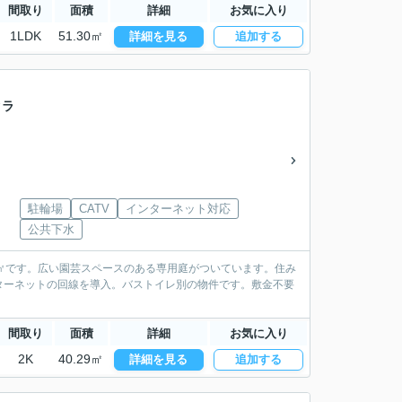
間取り
面積
詳細
お気に入り
1LDK
51.30㎡
詳細を見る
追加する
クラ
駐輪場
CATV
インターネット対応
公共下水
29㎡です。広い園芸スペースのある専用庭がついています。住み
ターネットの回線を導入。バストイレ別の物件です。敷金不要
。
間取り
面積
詳細
お気に入り
2K
40.29㎡
詳細を見る
追加する