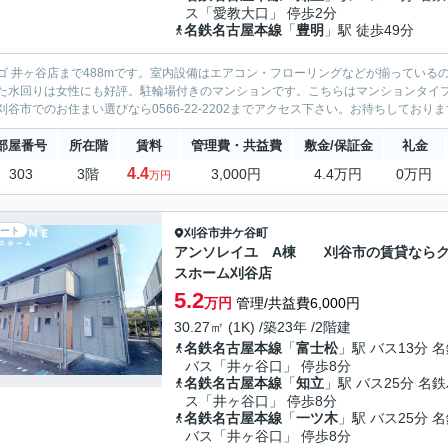
ス「愛教大口」 停歩2分
名鉄名古屋本線
「
豊明
」駅 徒歩49分
ゴ 井ヶ谷店まで488mです。室内設備はエアコン・フローリングなどが揃っている
た水回りは女性にも好評。駐輪場付きのマンションです。こちらはマンションタイ
刈谷市でのお住まい選びなら0566-22-2202までアクセス下さい。お待ちしており
部屋番号
所在階
賃料
管理費・共益費
敷金/保証金
礼金
4.4
303
3階
3,000円
4.4万円
0万円
万円
ート
刈谷市
井ケ谷町
アンソレイユ A棟 刈谷市の賃貸なら
スホーム刈谷店
5.2
万円
管理/共益費6,000円
30.27㎡ (1K) /築23年 /2階建
名鉄名古屋本線
「
富士松
」駅 バス13分 
バス「井ヶ谷口」 停歩8分
名鉄名古屋本線
「
知立
」駅 バス25分 名
ス「井ヶ谷口」 停歩8分
名鉄名古屋本線
「
一ツ木
」駅 バス25分 
バス「井ヶ谷口」 停歩8分