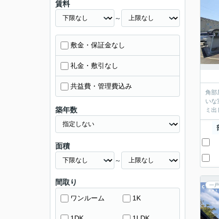
賃料
～
敷金・保証金なし
礼金・敷引なし
共益費・管理費込み
角部
いな
築年数
ミ出
面積
～
間取り
一戸
ワンルーム
1K
1DK
1LDK