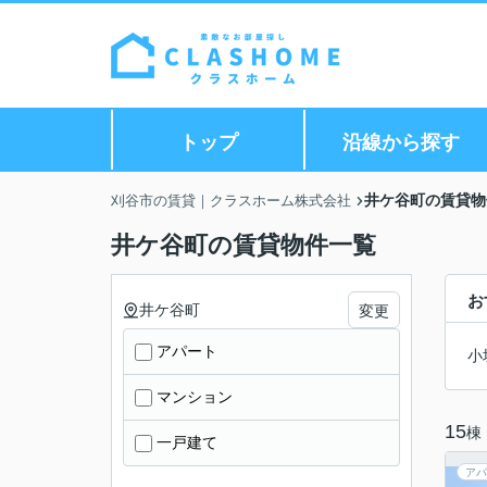
トップ
沿線から探す
井ケ谷町の賃貸物
刈谷市の賃貸｜クラスホーム株式会社
井ケ谷町の賃貸物件一覧
お
井ケ谷町
変更
アパート
小
マンション
15
棟
一戸建て
アパ