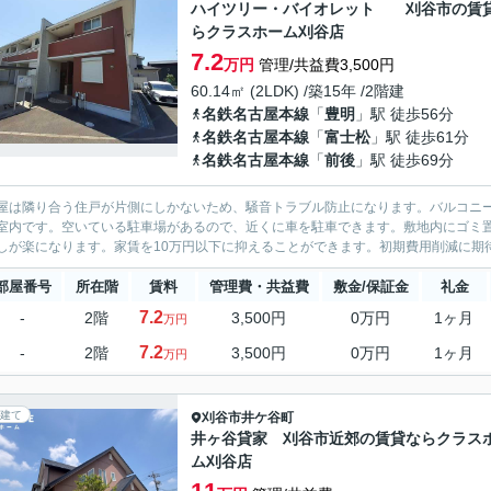
ハイツリー・バイオレット 刈谷市の賃
らクラスホーム刈谷店
7.2
万円
管理/共益費3,500円
60.14㎡ (2LDK) /築15年 /2階建
名鉄名古屋本線
「
豊明
」駅 徒歩56分
名鉄名古屋本線
「
富士松
」駅 徒歩61分
名鉄名古屋本線
「
前後
」駅 徒歩69分
屋は隣り合う住戸が片側にしかないため、騒音トラブル防止になります。バルコニ
室内です。空いている駐車場があるので、近くに車を駐車できます。敷地内にゴミ
しが楽になります。家賃を10万円以下に抑えることができます。初期費用削減に期
部屋番号
所在階
賃料
管理費・共益費
敷金/保証金
礼金
7.2
-
2階
3,500円
0万円
1ヶ月
万円
7.2
-
2階
3,500円
0万円
1ヶ月
万円
建て
刈谷市
井ケ谷町
井ヶ谷貸家 刈谷市近郊の賃貸ならクラス
ム刈谷店