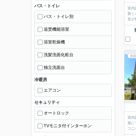
バス・トイレ
室内
賢く
バス・トイレ別
音が
追焚機能浴室
浴室乾燥機
洗髪洗面化粧台
賃貸
独立洗面台
冷暖房
エアコン
セキュリティ
オートロック
室内
策に
TVモニタ付インターホン
コニ