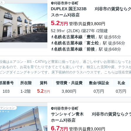
ス
刈谷市
井ケ谷町
DUPLEX 国王323B 刈谷市の賃貸なら
スホーム刈谷店
5.2
万円
管理/共益費3,800円
52.99㎡ (2LDK) /築27年 /2階建
名鉄名古屋本線
「
豊明
」駅 徒歩55分
名鉄名古屋本線
「
富士松
」駅 徒歩56分
名鉄名古屋本線
「
前後
」駅 徒歩68分
設備はエアコン・BS・CATVなど豊富に揃っており、過ごしやすいお部屋になっ
があるので、お花を育てたりできてとても楽しいです。独立した玄関や庭、テラス
ビングダイニングキッチンです。床下収納付のテラスハウスです。こちらは現在空家で
部屋番号
所在階
賃料
管理費・共益費
敷金/保証金
礼金
5.2
103
1-2階
3,800円
0万円
0万円
万円
マンション
刈谷市
井ケ谷町
サンシャイン青木 刈谷市の賃貸ならク
ホーム刈谷店
6.7
万円
管理/共益費3,000円