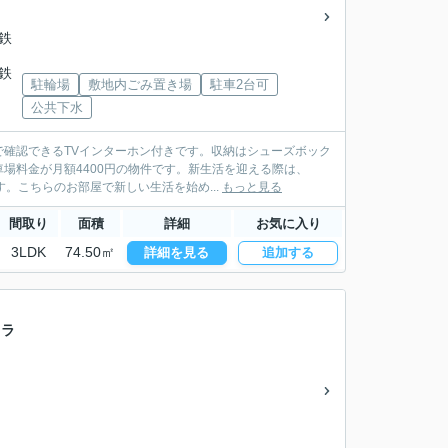
名鉄
名鉄
駐輪場
敷地内ごみ置き場
駐車2台可
公共下水
確認できるTVインターホン付きです。収納はシューズボック
場料金が月額4400円の物件です。新生活を迎える際は、
。こちらのお部屋で新しい生活を始め...
もっと見る
間取り
面積
詳細
お気に入り
3LDK
74.50㎡
詳細を見る
追加する
クラ