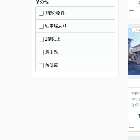
その他
1階の物件
駐車場あり
アパ
2階以上
最上階
角部屋
室内
やす
なの