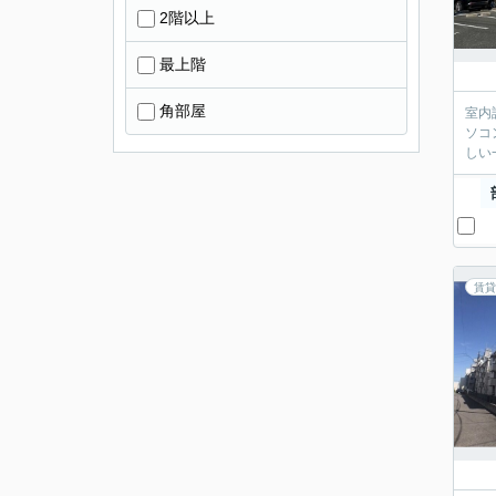
2階以上
最上階
角部屋
室内
ソコ
しい
賃貸