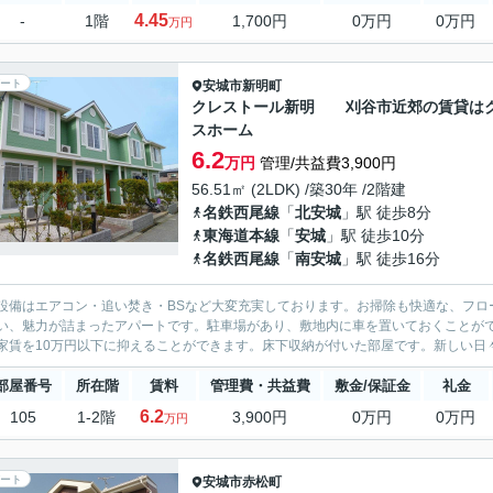
4.45
-
1階
1,700円
0万円
0万円
万円
ート
安城市
新明町
クレストール新明 刈谷市近郊の賃貸は
スホーム
6.2
万円
管理/共益費3,900円
56.51㎡ (2LDK) /築30年 /2階建
名鉄西尾線
「
北安城
」駅 徒歩8分
東海道本線
「
安城
」駅 徒歩10分
名鉄西尾線
「
南安城
」駅 徒歩16分
設備はエアコン・追い焚き・BSなど大変充実しております。お掃除も快適な、フロ
い、魅力が詰まったアパートです。駐車場があり、敷地内に車を置いておくことがで
家賃を10万円以下に抑えることができます。床下収納が付いた部屋です。新しい日々
部屋番号
所在階
賃料
管理費・共益費
敷金/保証金
礼金
6.2
105
1-2階
3,900円
0万円
0万円
万円
ート
安城市
赤松町