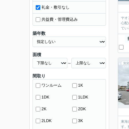
礼金・敷引なし
ヤオ
共益費・管理費込み
心配
てい
築年数
面積
～
賃貸
間取り
ワンルーム
1K
1DK
1LDK
2K
2DK
2LDK
3K
東海
す。