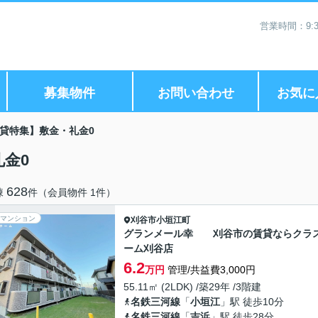
営業時間：9:3
募集物件
お問い合わせ
お気に
貸特集】敷金・礼金0
金0
628
棟
件（会員物件 1件）
マンション
刈谷市
小垣江町
グランメール幸 刈谷市の賃貸ならクラ
ーム刈谷店
6.2
万円
管理/共益費3,000円
55.11㎡ (2LDK) /築29年 /3階建
名鉄三河線
「
小垣江
」駅 徒歩10分
名鉄三河線
「
吉浜
」駅 徒歩28分