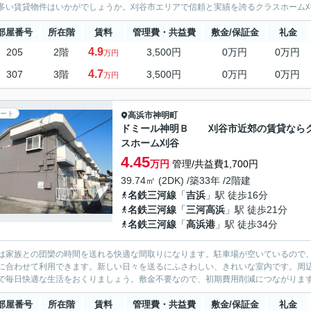
多い賃貸物件はいかがでしょうか。刈谷市エリアで信頼と実績を誇るクラスホーム刈谷
部屋番号
所在階
賃料
管理費・共益費
敷金/保証金
礼金
4.9
205
2階
3,500円
0万円
0万円
万円
4.7
307
3階
3,500円
0万円
0万円
万円
ート
高浜市
神明町
ドミール神明Ｂ 刈谷市近郊の賃貸なら
スホーム刈谷
4.45
万円
管理/共益費1,700円
39.74㎡ (2DK) /築33年 /2階建
名鉄三河線
「
吉浜
」駅 徒歩16分
名鉄三河線
「
三河高浜
」駅 徒歩21分
名鉄三河線
「
高浜港
」駅 徒歩34分
Kは家族との団欒の時間を送れる快適な間取りになります。駐車場が空いているので
に合わせて利用できます。新しい日々を送るにふさわしい、きれいな室内です。周
で毎日快適な生活をおくりましょう。敷金不要なので、初期費用削減につながりま
部屋番号
所在階
賃料
管理費・共益費
敷金/保証金
礼金