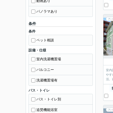
動画あり
パノラマあり
アパ
条件
条件
ペット相談
設備・仕様
室内洗濯機置場
バルコニー
室内
やす
活。
洗濯機置場有
バス・トイレ
バス・トイレ別
追焚機能浴室
アパ