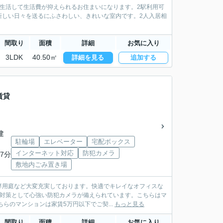
生活して生活費が抑えられるお住まいになります。2駅利用可
新しい日々を送るにふさわしい、きれいな室内です。2人入居相
間取り
面積
詳細
お気に入り
3LDK
40.50㎡
詳細を見る
追加する
賃貸
建
駐輪場
エレベーター
宅配ボックス
インターネット対応
防犯カメラ
7分
敷地内ごみ置き場
専用庭など大変充実しております。快適でキレイなオフィスな
者対策として心強い防犯カメラが備えられています。こちらはマ
らのマンションは家賃5万円以下でご契...
もっと見る
間取り
面積
詳細
お気に入り