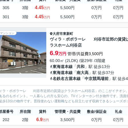
4.45
305
3階
5,500円
0万円
0万円
万円
4.45
301
3階
5,500円
0万円
0万円
万円
マンション
大府市
東新町
ヴィラ・ポポラーレ 刈谷市近郊の賃貸
ラスホーム刈谷店
6.9
万円
管理/共益費3,500円
60.00㎡ (2LDK) /築29年 /3階建
東海道本線
「
共和
」駅 徒歩13分
東海道本線
「
南大高
」駅 徒歩37分
名鉄名古屋本線
「
中京競馬場前
」駅 徒歩4
ィラ・ポポラーレ 刈谷市近郊の賃貸はクラスホーム刈谷店」のここがイチオシ。
あるのもポイント。一人暮らしの方も安心の、TVインターホン付き物件です。洗面
徒歩13分の物件です。普段使わない運動靴なども目立たせず収納できるシューズボッ
部屋番号
所在階
賃料
管理費・共益費
敷金/保証金
礼金
6.9
202
2階
3,500円
0万円
0万円
万円