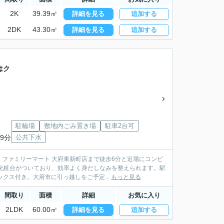
2K
39.39㎡
詳細を見る
追加する
2DK
43.30㎡
詳細を見る
追加する
はク
駐輪場
敷地内ごみ置き場
駐車2台可
9分
公共下水
ファミリーマート 大府東新町店まで徒歩6分と近場にコンビ
化粧台がついており、効率よく身だしなみを整えられます。駅
クス付き。大府市に引っ越しをご予定...
もっと見る
間取り
面積
詳細
お気に入り
2LDK
60.00㎡
詳細を見る
追加する