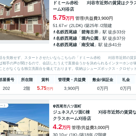
ドミール赤松 刈谷市近郊の賃貸はクラ
ーム刈谷店
5.75
万円
管理/共益費3,900円
51.67㎡ (2LDK) /築25年 /2階建
名鉄西尾線
「
碧海古井
」駅 徒歩33分
名鉄西尾線
「
堀内公園
」駅 徒歩37分
名鉄西尾線
「
南安城
」駅 徒歩41分
活を失敗せず、スタートさせたいならこちらの「ドミール赤松 刈谷市近郊の賃貸
ば相手の声が聞けるので、会話したうえで直接会うかを決められるインターホンが
ことがなくなる独立洗面台を備えております。収納はシューズボックス・クロゼット
部屋番号
所在階
賃料
管理費・共益費
敷金/保証金
礼金
5.75
202
2階
3,900円
0万円
0万円
万円
ート
西尾市
八ツ面町
ジュネス八ツ面C棟 刈谷市近郊の賃貸
クラスホーム刈谷店
4.2
万円
管理/共益費3,000円
30.10㎡ (1K) /築18年 /2階建