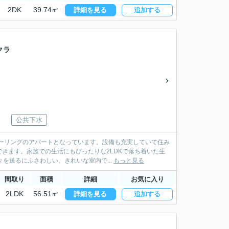
2DK
39.74㎡
詳細を見る
追加する
クラ
公共下水
ーリングのアパートとなっています。設備も充実していて住み
きます。家族での生活にもぴったりな2LDKで落ち着いた生
を送るにふさわしい、きれいな室内で...
もっと見る
間取り
面積
詳細
お気に入り
2LDK
56.51㎡
詳細を見る
追加する