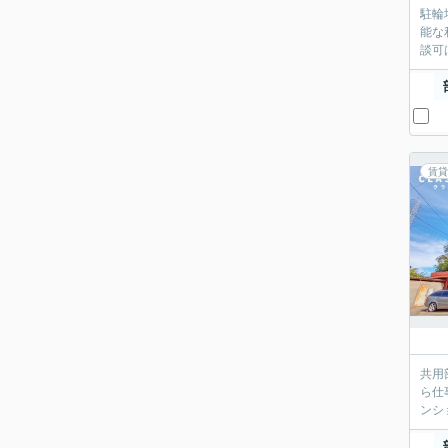
駐輪
能な
談可
賃貸
共用
ら仕
ンシ