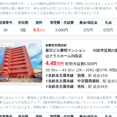
場付きの物件です。こちらの物件は家賃5万円以下でご契約いただけます。ふたりで
利便性の高い物件です。車をお持ちの方にはうれしい現在空き有りの駐車場付き。
は新婚さんや友達同士でのご入居を検討されてた方に見て頂きたいです。
部屋番号
所在階
賃料
管理費・共益費
敷金/保証金
礼金
4.3
30
3階
3,000円
0万円
0万円
万円
マンション
豊明市
間米町
新日ビル豊明マンション 刈谷市近郊の
はクラスホーム刈谷店
4.45
万円
管理/共益費5,500円
39.39㎡～43.30㎡ (2K～2DK) /築37年 /9階
名鉄名古屋本線
「
前後
」駅 徒歩15分
名鉄名古屋本線
「
中京競馬場前
」駅 徒歩1
名鉄名古屋本線
「
有松
」駅 徒歩34分
部にはエレベータ・敷地内ごみ置き場などが揃っております。室内設備は家具付・
事もはかどりやる気もアップ。2駅利用可能な利便性の高いマンションです。不審
ョンタイプになります。荷物が多くて収納のスペースも取る方にオススメの2K。こち
部屋番号
所在階
賃料
管理費・共益費
敷金/保証金
礼金