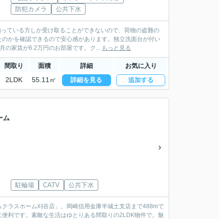
防犯カメラ
公共下水
を知っている方しか受け取ることができないので、荷物の盗難の
たのかを確認できるので安心感があります。独立洗面台が付い
家賃が6.2万円のお部屋です。ク...
もっと見る
間取り
面積
詳細
お気に入り
2LDK
55.11㎡
詳細を見る
追加する
ーム
駐輪場
CATV
公共下水
クラスホーム刈谷店」。岡崎信用金庫半城土支店まで488mで
便利です。素敵な生活はゆとりある間取りの2LDK物件で。魅