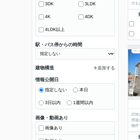
力も
3DK
3LDK
4K
4DK
4LDK以上
駅・バス停からの時間
アパ
建物構造
追加する
情報公開日
指定しない
本日
3日以内
1週間以内
2D
画像・動画あり
用途
物件
画像あり