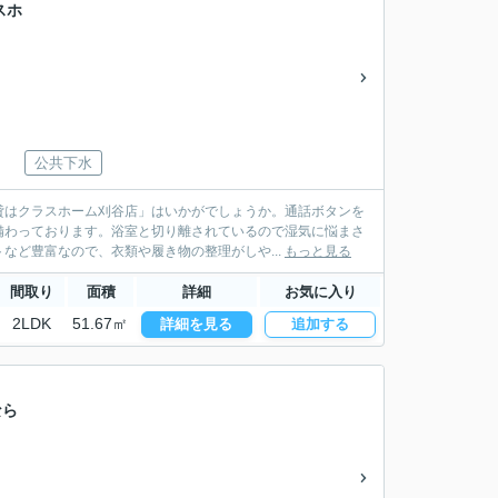
スホ
公共下水
はクラスホーム刈谷店」はいかがでしょうか。通話ボタンを
備わっております。浴室と切り離されているので湿気に悩まさ
など豊富なので、衣類や履き物の整理がしや...
もっと見る
間取り
面積
詳細
お気に入り
2LDK
51.67㎡
詳細を見る
追加する
なら