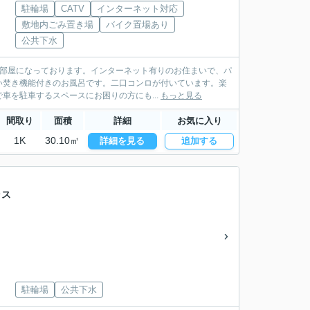
駐輪場
CATV
インターネット対応
敷地内ごみ置き場
バイク置場あり
公共下水
お部屋になっております。インターネット有りのお住まいで、パ
い焚き機能付きのお風呂です。二口コンロが付いています。楽
を駐車するスペースにお困りの方にも...
もっと見る
間取り
面積
詳細
お気に入り
1K
30.10㎡
詳細を見る
追加する
ラス
駐輪場
公共下水