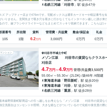
名鉄三河線
「
刈谷市
」駅 徒歩47分
スズ アップティー店まで476mです。宅配ボックスは通常カードキーや暗証番号
がいりません。玄関先まで覗き穴を覗きに行かなくてもインターホン越しに誰が来
るので、歯ブラシやドライヤーなどもまとめてスッキリ収納できます。こちらは1ヶ月の
部屋番号
所在階
賃料
管理費・共益費
敷金/保証金
礼金
6.2
105
1階
3,000円
0万円
0万円
万円
マンション
刈谷市
半城土中町
メゾン江坂 刈谷市の賃貸ならクラスホ
刈谷店
4.7
4.9
万円～
万円
管理/共益費3,500円
55.00㎡～55.30㎡ (2LDK) /築46年 /4階建
東海道本線
「
野田新町
」駅 徒歩20分
東海道本線
「
刈谷
」駅 徒歩24分
名鉄三河線
「
重原
」駅 徒歩28分
道本線野田新町駅周辺への引っ越しをお考えなら「メゾン江坂 刈谷市の賃貸なら
独立洗面台はコンセントや照明、大きな鏡などがついているので化粧や身支度の際に