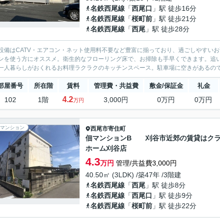
名鉄西尾線
「
西尾口
」駅 徒歩16分
名鉄西尾線
「
桜町前
」駅 徒歩21分
名鉄西尾線
「
西尾
」駅 徒歩28分
設備はCATV・エアコン・ネット使用料不要など豊富に揃っており、過ごしやすい
ンを使う方にオススメ。衛生的なフローリング床で、お掃除も手早くできます。追
一人暮らしがおくれるお料理ラクラクのキッチンスペース。駐車場に空きがあるので車
部屋番号
所在階
賃料
管理費・共益費
敷金/保証金
礼金
4.2
102
1階
3,000円
0万円
0万円
万円
マンション
西尾市
寄住町
佃マンションB 刈谷市近郊の賃貸はク
ホーム刈谷店
4.3
万円
管理/共益費3,000円
40.50㎡ (3LDK) /築47年 /3階建
名鉄西尾線
「
西尾
」駅 徒歩8分
名鉄西尾線
「
西尾口
」駅 徒歩9分
名鉄西尾線
「
桜町前
」駅 徒歩22分