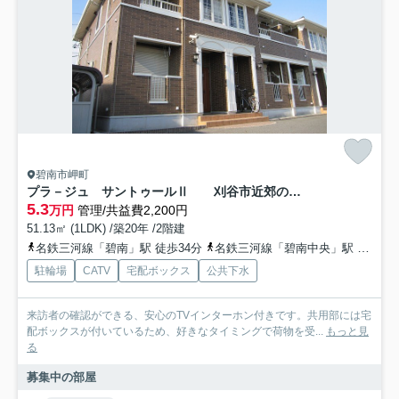
碧南市岬町
プラ－ジュ サントゥールⅡ 刈谷市近郊の賃貸はクラスホーム刈谷店
5.3
万円
管理/共益費2,200円
51.13㎡ (1LDK) /築20年 /2階建
名鉄三河線「碧南」駅 徒歩34分
名鉄三河線「碧南中央」駅 徒歩60分
駐輪場
CATV
宅配ボックス
公共下水
来訪者の確認ができる、安心のTVインターホン付きです。共用部には宅
配ボックスが付いているため、好きなタイミングで荷物を受...
もっと見
る
募集中の部屋