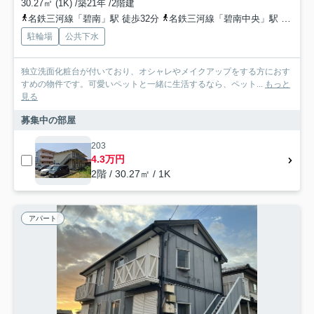
30.27㎡ (1K) /築21年 /2階建
名鉄三河線「碧南」駅 徒歩32分
名鉄三河線「碧南中央」駅 徒歩52分
駐輪場
公共下水
独立洗面化粧台が付いており、オシャレやメイクアップをする方におす
すめの物件です。可愛いペットと一緒に生活するなら、ペット...
もっと
見る
募集中の部屋
203
4.3万円
2階 / 30.27㎡ / 1K
アパート