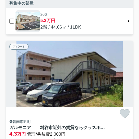
募集中の部屋
206
5.3万円
2階 / 44.66㎡ / 1LDK
アパート
碧南市岬町
ガルモニア 刈谷市近郊の賃貸ならクラスホーム刈谷店
4.3
万円
管理/共益費2,000円