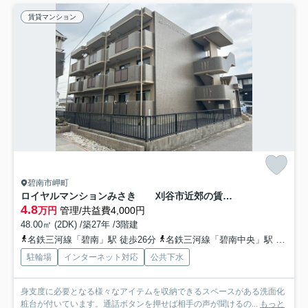
賃貸マンション
碧南市岬町
ロイヤルマンションみさき 刈谷市近郊の賃貸ならクラスホーム刈谷店
4.8
万円
管理/共益費4,000円
48.00㎡ (2DK) /築27年 /3階建
名鉄三河線「碧南」駅 徒歩26分
名鉄三河線「碧南中央」駅 徒歩46分
駐輪場
インターネット対応
公共下水
身支度に必要となる様々なアイテムを収納できるスペースがある洗面化
粧台が付いています。通話ボタンを押せば相手の声が聞けるの...
もっと