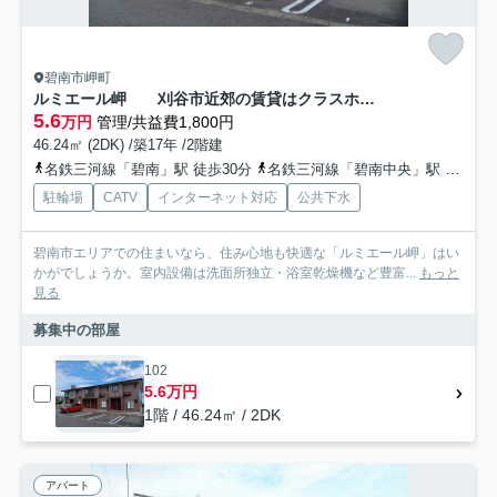
碧南市岬町
ルミエール岬 刈谷市近郊の賃貸はクラスホーム刈谷店
5.6
万円
管理/共益費1,800円
46.24㎡ (2DK) /築17年 /2階建
名鉄三河線「碧南」駅 徒歩30分
名鉄三河線「碧南中央」駅 徒歩49分
駐輪場
CATV
インターネット対応
公共下水
碧南市エリアでの住まいなら、住み心地も快適な「ルミエール岬」はい
かがでしょうか。室内設備は洗面所独立・浴室乾燥機など豊富...
もっと
見る
募集中の部屋
102
5.6万円
1階 / 46.24㎡ / 2DK
アパート