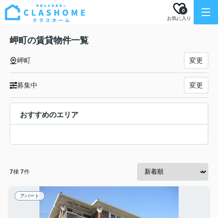
0
お気に入り
岬町の賃貸物件一覧
岬町
変更
募集中
変更
おすすめのエリア
7
棟
7
件
アパート