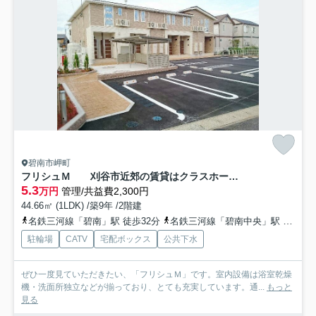
碧南市岬町
フリシュＭ 刈谷市近郊の賃貸はクラスホーム刈谷店
5.3
万円
管理/共益費2,300円
44.66㎡ (1LDK) /築9年 /2階建
名鉄三河線「碧南」駅 徒歩32分
名鉄三河線「碧南中央」駅 徒歩56分
駐輪場
CATV
宅配ボックス
公共下水
ぜひ一度見ていただきたい、「フリシュＭ」です。室内設備は浴室乾燥
機・洗面所独立などが揃っており、とても充実しています。通...
もっと
見る