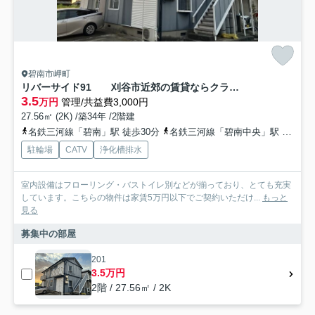
碧南市岬町
リバーサイド91 刈谷市近郊の賃貸ならクラスホーム刈谷店
3.5
万円
管理/共益費3,000円
27.56㎡ (2K) /築34年 /2階建
名鉄三河線「碧南」駅 徒歩30分
名鉄三河線「碧南中央」駅 徒歩50分
駐輪場
CATV
浄化槽排水
室内設備はフローリング・バストイレ別などが揃っており、とても充実
しています。こちらの物件は家賃5万円以下でご契約いただけ...
もっと
見る
募集中の部屋
201
3.5万円
2階 / 27.56㎡ / 2K