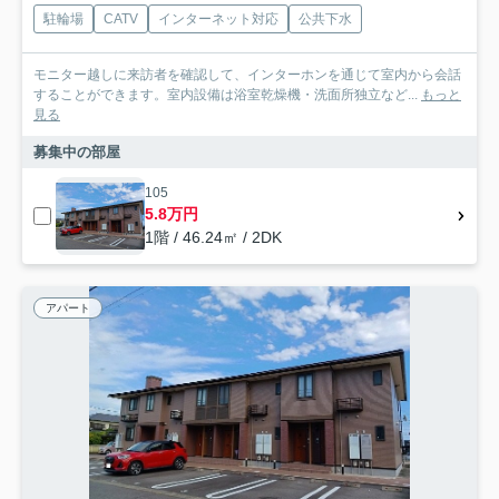
駐輪場
CATV
インターネット対応
公共下水
モニター越しに来訪者を確認して、インターホンを通じて室内から会話
することができます。室内設備は浴室乾燥機・洗面所独立など...
もっと
見る
募集中の部屋
105
5.8万円
1階 / 46.24㎡ / 2DK
アパート