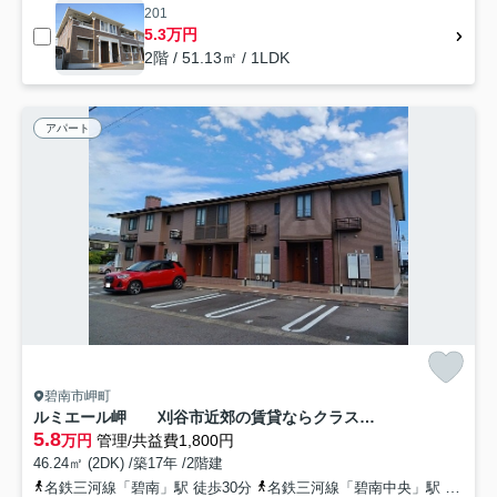
201
5.3万円
2階 / 51.13㎡ / 1LDK
アパート
碧南市岬町
ルミエール岬 刈谷市近郊の賃貸ならクラスホーム刈谷店
5.8
万円
管理/共益費1,800円
46.24㎡ (2DK) /築17年 /2階建
名鉄三河線「碧南」駅 徒歩30分
名鉄三河線「碧南中央」駅 徒歩49分