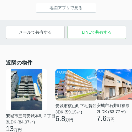
地図アプリで見る
メールで共有する
LINEで共有する
近隣の物件
安城市石井町福原
安城市横山町下毛賀知
2LDK (63.77㎡)
3DK (59.15㎡)
安城市三河安城本町２丁目
7.6
6.8
万円
万円
3LDK (84.07㎡)
13
万円