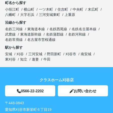
町名から探す
小垣江町
横山町
一ツ木町
住吉町
中央町
末広町
八幡町
大字石浜
三河安城東町
上重原
沿線から探す
名鉄三河線
東海道本線
名鉄西尾線
名鉄名古屋本線
武豊線
東海道新幹線
名鉄蒲郡線
名鉄河和線
名鉄常滑線
名古屋市営桜通線
駅から探す
安城
刈谷
三河安城
野田新町
刈谷市
南安城
東刈谷
知立
逢妻
牛田
クラスホーム刈谷店
0566-22-2202
お問い合わせ
〒448-0843
愛知県刈谷市新栄町６丁目19