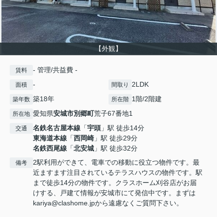
【外観】
- 管理/共益費 -
賃料
-
2LDK
面積
間取り
築18年
1階/2階建
築年数
所在階
愛知県
安城市
別郷町
荒子67番地1
所在地
名鉄名古屋本線
「
宇頭
」駅 徒歩14分
交通
東海道本線
「
西岡崎
」駅 徒歩29分
名鉄西尾線
「
北安城
」駅 徒歩32分
2駅利用ができて、電車での移動に役立つ物件です。最
備考
近ますます注目されているテラスハウスの物件です。駅
まで徒歩14分の物件です。クラスホーム刈谷店がお届
けする、戸建て情報が安城市にて発信中です。まずは
kariya@clashome.jpから遠慮なくご質問下さい。