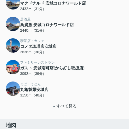
マクドナルド 安城コロナワールド店
2432ｍ（31分）
居酒屋
鳥貴族 安城コロナワールド店
2440ｍ（31分）
喫茶店・カフェ
コメダ珈琲店安城店
2836ｍ（36分）
ファミリーレストラン
ガスト 安城南町店(から好し取扱店)
3092ｍ（39分）
そば・うどん
丸亀製麺安城店
3150ｍ（40分）
すべて見る
地図