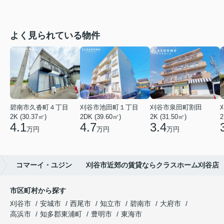
よく見られている物件
碧南市久沓町４丁目
刈谷市池田町１丁目
刈谷市泉田町割田
2K (30.37㎡)
2DK (39.60㎡)
2K (31.50㎡)
2
4.1
4.7
3.4
万円
万円
万円
コマーイ・ユジン 刈谷市近郊の賃貸ならクラスホーム刈谷店
市区町村から探す
刈谷市
安城市
西尾市
知立市
碧南市
大府市
高浜市
知多郡東浦町
豊明市
東海市