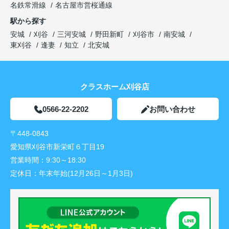
名鉄常滑線
名古屋市営桜通線
駅から探す
安城
刈谷
三河安城
野田新町
刈谷市
南安城
東刈谷
逢妻
知立
北安城
クラスホーム刈谷店
0566-22-2202
お問い合わせ
〒448-0843
愛知県刈谷市新栄町６丁目19
営業時間：
9:30～18:30
定休日：
年末年始(12月26日～1月3日)