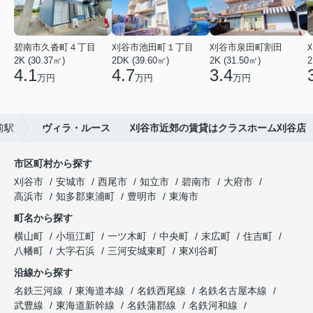
碧南市久沓町４丁目
刈谷市池田町１丁目
刈谷市泉田町割田
2K (30.37㎡)
2DK (39.60㎡)
2K (31.50㎡)
2
4.1
4.7
3.4
万円
万円
万円
前駅
ヴィラ・ルース 刈谷市近郊の賃貸はクラスホーム刈谷店
市区町村から探す
刈谷市
安城市
西尾市
知立市
碧南市
大府市
高浜市
知多郡東浦町
豊明市
東海市
町名から探す
横山町
小垣江町
一ツ木町
中央町
末広町
住吉町
八幡町
大字石浜
三河安城東町
東刈谷町
沿線から探す
名鉄三河線
東海道本線
名鉄西尾線
名鉄名古屋本線
武豊線
東海道新幹線
名鉄蒲郡線
名鉄河和線