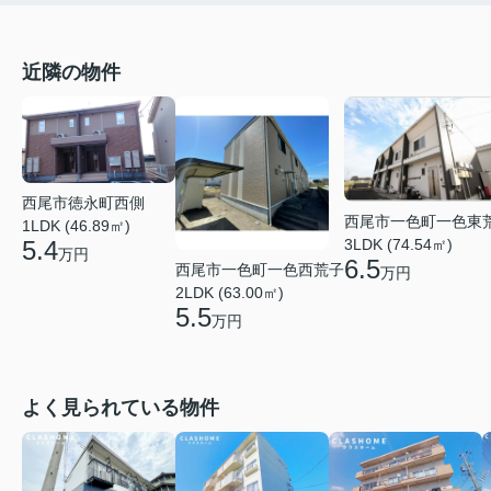
近隣の物件
西尾市徳永町西側
西尾市一色町一色東
1LDK (46.89㎡)
5.4
3LDK (74.54㎡)
万円
6.5
西尾市一色町一色西荒子
万円
2LDK (63.00㎡)
5.5
万円
よく見られている物件