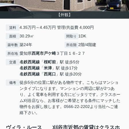
【外観】
4.35万円～4.45万円 管理/共益費 4,000円
賃料
30.29㎡
1DK
面積
間取り
築24年
2階/4階建
築年数
所在階
愛知県
西尾市
戸ケ崎
３丁目１６-２７
所在地
名鉄西尾線
「
桜町前
」駅 徒歩5分
交通
名鉄西尾線
「
米津
」駅 徒歩17分
名鉄西尾線
「
西尾口
」駅 徒歩20分
徒歩5分の位置に駅がある物件です。こちらはマンショ
備考
ンタイプになります。マンションの周辺に駅が2つあ
り、よく電車を利用する方にピッタリです。クラスホー
ム刈谷店なら、お客様がご希望とする条件にマッチした
物件をお探し致します。0566-22-2202より当社へご連
絡下さい。
ヴィラ・ルース 刈谷市近郊の賃貸はクラスホ