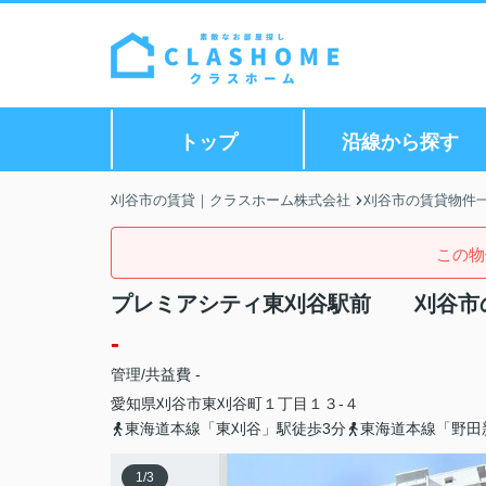
トップ
沿線から探す
刈谷市の賃貸｜クラスホーム株式会社
刈谷市の賃貸物件
この物
プレミアシティ東刈谷駅前 刈谷市
-
管理/共益費 -
愛知県
刈谷市
東刈谷町
１丁目１３-４
東海道本線「東刈谷」駅徒歩3分
東海道本線「野田
1
/
3