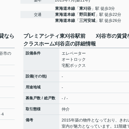
2015年7月(築11年)
築年
東海道本線
「
東刈谷
」駅 徒歩3分
東海道本線
「
野田新町
」駅 徒歩22分
交通
４
東海道本線
「
三河安城
」駅 徒歩26分
貸なら
プレミアシティ東刈谷駅前 刈谷市の賃貸
クラスホーム刈谷店の詳細情報
谷市の
設備条件
エレベーター
オートロック
宅配ボックス
設備(その他)
-
用途地域
-
募集戸数 / 総戸数
- / -
取引態様
仲介
-４
備考
2015年築の物件となっており、きれ
室内が魅力となっています。11階建