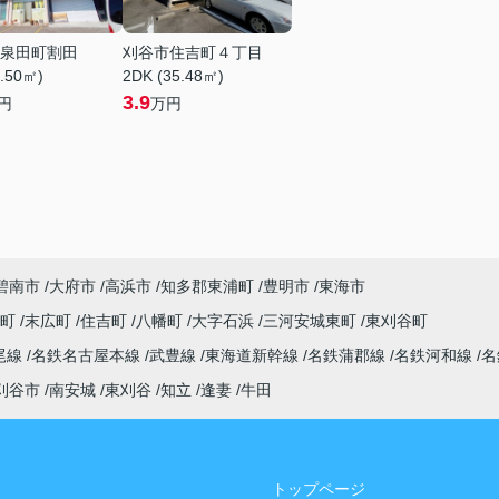
泉田町割田
刈谷市住吉町４丁目
1.50㎡)
2DK (35.48㎡)
3.9
円
万円
碧南市
大府市
高浜市
知多郡東浦町
豊明市
東海市
央町
末広町
住吉町
八幡町
大字石浜
三河安城東町
東刈谷町
尾線
名鉄名古屋本線
武豊線
東海道新幹線
名鉄蒲郡線
名鉄河和線
名
刈谷市
南安城
東刈谷
知立
逢妻
牛田
トップページ