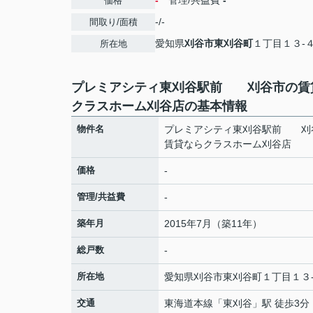
-
管理/共益費
-
価格
-/-
間取り/面積
愛知県
刈谷市
東刈谷町
１丁目１３-
所在地
プレミアシティ東刈谷駅前 刈谷市の賃
クラスホーム刈谷店の基本情報
物件名
プレミアシティ東刈谷駅前 刈
賃貸ならクラスホーム刈谷店
価格
-
管理/共益費
-
築年月
2015年7月（築11年）
総戸数
-
所在地
愛知県
刈谷市
東刈谷町
１丁目１３
交通
東海道本線
「
東刈谷
」駅 徒歩3分