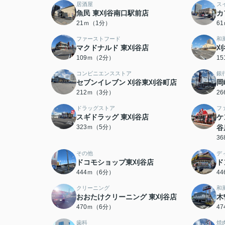
居酒屋
ス
魚民 東刈谷南口駅前店
カ
21ｍ（1分）
6
ファーストフード
和
マクドナルド 東刈谷店
刈
109ｍ（2分）
1
コンビニエンスストア
銀
セブンイレブン 刈谷東刈谷町店
岡
212ｍ（3分）
2
ドラッグストア
フ
スギドラッグ 東刈谷店
ケ
323ｍ（5分）
谷
3
その他
デ
ドコモショップ東刈谷店
ド
444ｍ（6分）
4
クリーニング
和
おおたけクリーニング 東刈谷店
木
470ｍ（6分）
4
歯科
焼