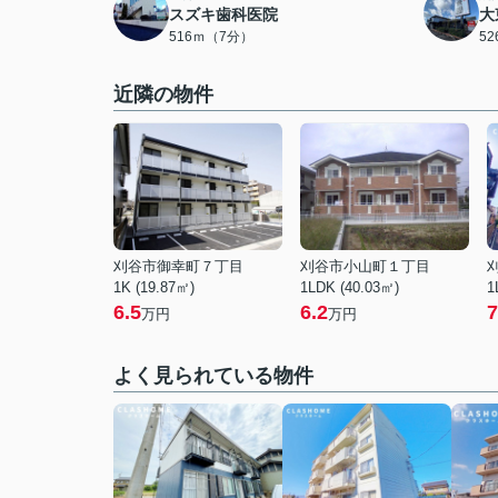
スズキ歯科医院
大
516ｍ（7分）
5
近隣の物件
刈谷市御幸町７丁目
刈谷市小山町１丁目
1K (19.87㎡)
1LDK (40.03㎡)
1
6.5
6.2
7
万円
万円
よく見られている物件