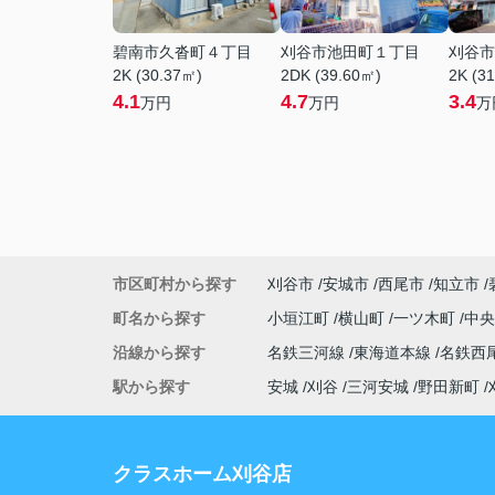
碧南市久沓町４丁目
刈谷市池田町１丁目
刈谷市
2K (30.37㎡)
2DK (39.60㎡)
2K (3
4.1
4.7
3.4
万円
万円
万
市区町村から探す
刈谷市
安城市
西尾市
知立市
町名から探す
小垣江町
横山町
一ツ木町
中
沿線から探す
名鉄三河線
東海道本線
名鉄西
駅から探す
安城
刈谷
三河安城
野田新町
クラスホーム刈谷店