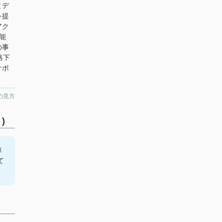
とデ
を提
アク
能
の事
連絡下
サポ
の見方
)
車
て