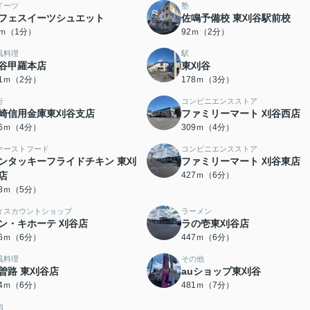
イーツ
塾
フェスイーツシュエット
佐鳴予備校 東刈谷駅前校
1ｍ（1分）
92ｍ（2分）
風料理
駅
谷甲羅本店
東刈谷
51ｍ（2分）
178ｍ（3分）
行
コンビニエンスストア
崎信用金庫東刈谷支店
ファミリーマート 刈谷西店
66ｍ（4分）
309ｍ（4分）
ァーストフード
コンビニエンスストア
ンタッキーフライドチキン 東刈
ファミリーマート 刈谷東店
店
427ｍ（6分）
68ｍ（5分）
ィスカウントショップ
ラーメン
ン・キホーテ 刈谷店
ラの壱東刈谷店
46ｍ（6分）
447ｍ（6分）
風料理
その他
曽路 東刈谷店
auショップ東刈谷
74ｍ（6分）
481ｍ（7分）
肉