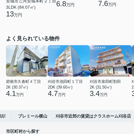
安城市三河安城本町２丁目
7.6
6.8
万円
万円
3LDK (84.07㎡)
13
万円
よく見られている物件
碧南市久沓町４丁目
刈谷市池田町１丁目
刈谷市泉田町割田
2K (30.37㎡)
2DK (39.60㎡)
2K (31.50㎡)
2
4.1
4.7
3.4
万円
万円
万円
城駅
プレミール横山 刈谷市近郊の賃貸はクラスホーム刈谷店
市区町村から探す