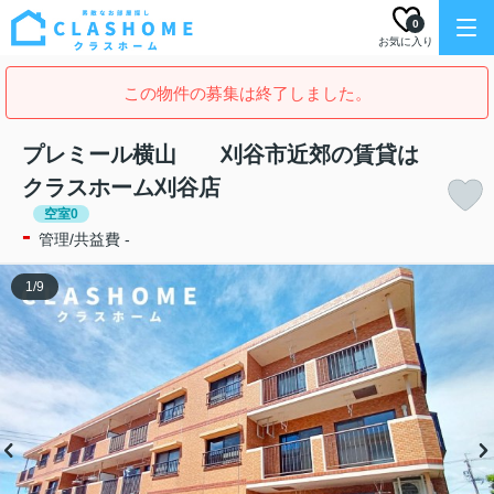
0
お気に入り
この物件の募集は終了しました。
プレミール横山 刈谷市近郊の賃貸は
クラスホーム刈谷店
空室0
-
管理/共益費 -
1
/
9