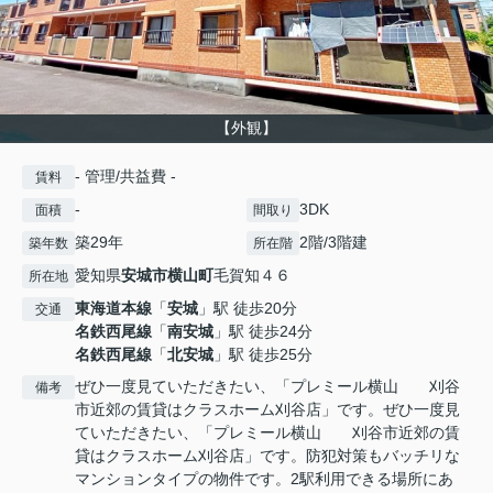
【外観】
- 管理/共益費 -
賃料
-
3DK
面積
間取り
築29年
2階/3階建
築年数
所在階
愛知県
安城市
横山町
毛賀知４６
所在地
東海道本線
「
安城
」駅 徒歩20分
交通
名鉄西尾線
「
南安城
」駅 徒歩24分
名鉄西尾線
「
北安城
」駅 徒歩25分
ぜひ一度見ていただきたい、「プレミール横山 刈谷
備考
市近郊の賃貸はクラスホーム刈谷店」です。ぜひ一度見
ていただきたい、「プレミール横山 刈谷市近郊の賃
貸はクラスホーム刈谷店」です。防犯対策もバッチリな
マンションタイプの物件です。2駅利用できる場所にあ