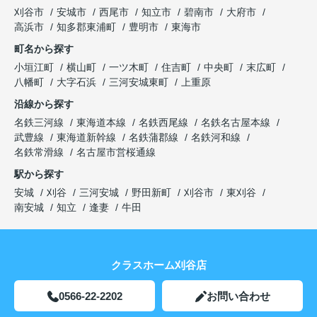
刈谷市
安城市
西尾市
知立市
碧南市
大府市
高浜市
知多郡東浦町
豊明市
東海市
町名から探す
小垣江町
横山町
一ツ木町
住吉町
中央町
末広町
八幡町
大字石浜
三河安城東町
上重原
沿線から探す
名鉄三河線
東海道本線
名鉄西尾線
名鉄名古屋本線
武豊線
東海道新幹線
名鉄蒲郡線
名鉄河和線
名鉄常滑線
名古屋市営桜通線
駅から探す
安城
刈谷
三河安城
野田新町
刈谷市
東刈谷
南安城
知立
逢妻
牛田
クラスホーム刈谷店
0566-22-2202
お問い合わせ