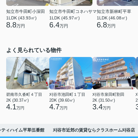
知立市牛田町小深田
知立市牛田町コネハサマ
知立市新林町平草
1LDK (43.93㎡)
1LDK (45.97㎡)
1LDK (46.08㎡)
8.8
6.4
6.8
万円
万円
万円
よく見られている物件
碧南市久沓町４丁目
刈谷市池田町１丁目
刈谷市泉田町割田
2K (30.37㎡)
2DK (39.60㎡)
2K (31.50㎡)
2
4.1
4.7
3.4
万円
万円
万円
シティハイム平草伍番館 刈谷市近郊の賃貸ならクラスホーム刈谷店