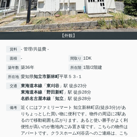
【外観】
- 管理/共益費 -
賃料
-
1DK
面積
間取り
築36年
1階/2階建
築年数
所在階
愛知県
知立市
新林町
平草５３-１
所在地
東海道本線
「
東刈谷
」駅 徒歩23分
交通
東海道本線
「
野田新町
」駅 徒歩28分
名鉄名古屋本線
「
知立
」駅 徒歩28分
近くにはファミリーマート 知立新林町店(徒歩3分)があ
備考
りちょっとした買い物に便利です。物件の周辺に2駅あ
るので移動範囲も広がります。あると使い勝手がよく利
便性が高いのが敷地内ごみ置き場です。こちらの物件は
アパートです。クラスホーム刈谷店へのご連絡は、こち