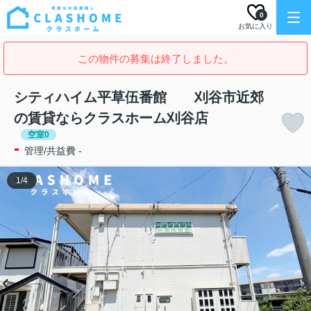
0
お気に入り
この物件の募集は終了しました。
シティハイム平草伍番館 刈谷市近郊
の賃貸ならクラスホーム刈谷店
空室0
-
管理/共益費 -
1
/
4