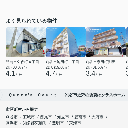
よく見られている物件
碧南市久沓町４丁目
刈谷市池田町１丁目
刈谷市泉田町割田
2K (30.37㎡)
2DK (39.60㎡)
2K (31.50㎡)
2
4.1
4.7
3.4
万円
万円
万円
Ｑｕｅｅｎ’ｓ Ｃｏｕｒｔ 刈谷市近郊の賃貸はクラスホーム
市区町村から探す
刈谷市
安城市
西尾市
知立市
碧南市
大府市
高浜市
知多郡東浦町
豊明市
東海市