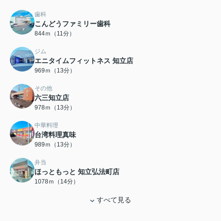
歯科
こんどうファミリー歯科
844ｍ（11分）
ジム
エニタイムフィットネス 知立店
969ｍ（13分）
その他
六三知立店
978ｍ（13分）
中華料理
台湾料理真味
989ｍ（13分）
弁当
ほっともっと 知立弘法町店
1078ｍ（14分）
すべて見る