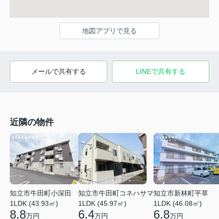
地図アプリで見る
メールで共有する
LINEで共有する
近隣の物件
知立市牛田町小深田
知立市牛田町コネハサマ
知立市新林町平草
1LDK (43.93㎡)
1LDK (45.97㎡)
1LDK (46.08㎡)
8.8
6.4
6.8
万円
万円
万円