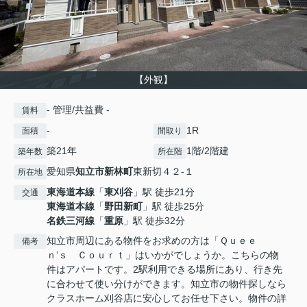
【外観】
- 管理/共益費 -
賃料
-
1R
面積
間取り
築21年
1階/2階建
築年数
所在階
愛知県
知立市
新林町
東新切４２-１
所在地
東海道本線
「
東刈谷
」駅 徒歩21分
交通
東海道本線
「
野田新町
」駅 徒歩25分
名鉄三河線
「
重原
」駅 徒歩32分
知立市周辺にある物件をお求めの方は「Ｑｕｅｅ
備考
ｎ’ｓ Ｃｏｕｒｔ」はいかがでしょうか。こちらの物
件はアパートです。2駅利用できる場所にあり、行き先
に合わせて使い分けができます。知立市の物件探しなら
クラスホーム刈谷店に安心してお任せ下さい。物件の詳