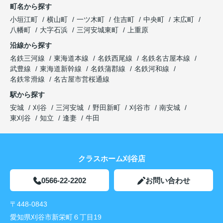
町名から探す
小垣江町
横山町
一ツ木町
住吉町
中央町
末広町
八幡町
大字石浜
三河安城東町
上重原
沿線から探す
名鉄三河線
東海道本線
名鉄西尾線
名鉄名古屋本線
武豊線
東海道新幹線
名鉄蒲郡線
名鉄河和線
名鉄常滑線
名古屋市営桜通線
駅から探す
安城
刈谷
三河安城
野田新町
刈谷市
南安城
東刈谷
知立
逢妻
牛田
クラスホーム刈谷店
0566-22-2202
お問い合わせ
〒448-0843
愛知県刈谷市新栄町６丁目19