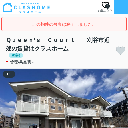
0
お気に入り
この物件の募集は終了しました。
Ｑｕｅｅｎ’ｓ Ｃｏｕｒｔ 刈谷市近
郊の賃貸はクラスホーム
空室0
-
管理/共益費 -
1
/
3