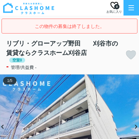
0
お気に入り
この物件の募集は終了しました。
リブリ・グローアップ野田 刈谷市の
賃貸ならクラスホーム刈谷店
空室0
-
管理/共益費 -
1
/
5