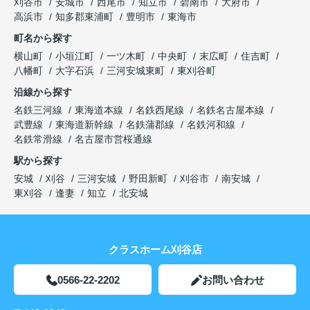
刈谷市
安城市
西尾市
知立市
碧南市
大府市
高浜市
知多郡東浦町
豊明市
東海市
町名から探す
横山町
小垣江町
一ツ木町
中央町
末広町
住吉町
八幡町
大字石浜
三河安城東町
東刈谷町
沿線から探す
名鉄三河線
東海道本線
名鉄西尾線
名鉄名古屋本線
武豊線
東海道新幹線
名鉄蒲郡線
名鉄河和線
名鉄常滑線
名古屋市営桜通線
駅から探す
安城
刈谷
三河安城
野田新町
刈谷市
南安城
東刈谷
逢妻
知立
北安城
クラスホーム刈谷店
0566-22-2202
お問い合わせ