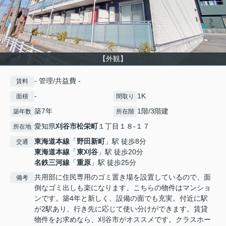
【外観】
- 管理/共益費 -
賃料
-
1K
面積
間取り
築7年
1階/3階建
築年数
所在階
愛知県
刈谷市
松栄町
１丁目１８-１７
所在地
東海道本線
「
野田新町
」駅 徒歩8分
交通
東海道本線
「
東刈谷
」駅 徒歩20分
名鉄三河線
「
重原
」駅 徒歩25分
共用部に住民専用のゴミ置き場を設置しているので、面
備考
倒なゴミ出しも楽になります。こちらの物件はマンショ
ンです。築4年と新しく、設備の面でも充実。付近に駅
が2駅あり、行き先に応じて使い分けができます。賃貸
物件をお求めなら、刈谷市がオススメです。クラスホー