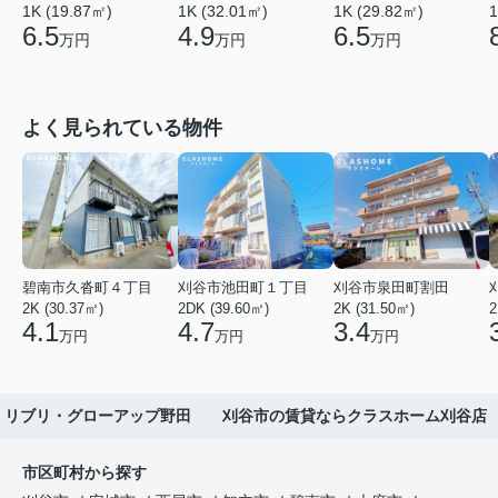
1K (19.87㎡)
1K (32.01㎡)
1K (29.82㎡)
1
6.5
4.9
6.5
万円
万円
万円
よく見られている物件
碧南市久沓町４丁目
刈谷市池田町１丁目
刈谷市泉田町割田
2K (30.37㎡)
2DK (39.60㎡)
2K (31.50㎡)
2
4.1
4.7
3.4
万円
万円
万円
リブリ・グローアップ野田 刈谷市の賃貸ならクラスホーム刈谷店
市区町村から探す