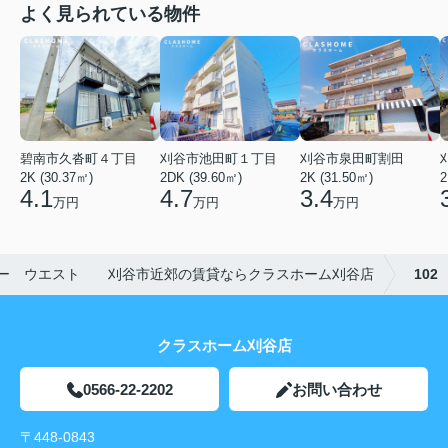
よく見られている物件
碧南市久沓町４丁目
刈谷市池田町１丁目
刈谷市泉田町割田
2K (30.37㎡)
2DK (39.60㎡)
2K (31.50㎡)
2
4.1
4.7
3.4
万円
万円
万円
ー ウエスト 刈谷市近郊の賃貸ならクラスホーム刈谷店
102
クラスホーム刈谷店
0566-22-2202
お問い合わせ
〒448-0843