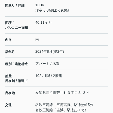
1LDK
間取り / 詳細
洋室 5.5帖
/
LDK 9.6帖
40.11㎡ / -
面積 /
バルコニー面積
南
向き
2024年8月(築2年)
築年月
アパート / 木造
種別 / 建物構造
102 / 1階 / 2階建
部屋 /
所在階 / 階建て
愛知県
高浜市
芳川町
３丁目３-３４
所在地
名鉄三河線
「
三河高浜
」駅 徒歩15分
交通
名鉄三河線
「
吉浜
」駅 徒歩18分