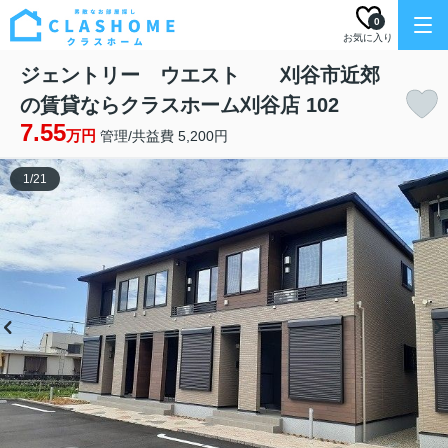
0
お気に入り
ジェントリー ウエスト 刈谷市近郊
の賃貸ならクラスホーム刈谷店 102
7.55
万円
管理/共益費 5,200円
1
/
21