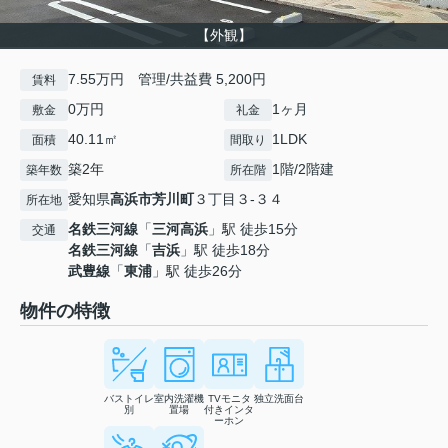
【外観】
7.55万円 管理/共益費 5,200円
賃料
0万円
1ヶ月
敷金
礼金
40.11㎡
1LDK
面積
間取り
築2年
1階/2階建
築年数
所在階
愛知県
高浜市
芳川町
３丁目３-３４
所在地
名鉄三河線
「
三河高浜
」駅 徒歩15分
交通
名鉄三河線
「
吉浜
」駅 徒歩18分
武豊線
「
東浦
」駅 徒歩26分
物件の特徴
バストイレ
室内洗濯機
TVモニタ
独立洗面台
別
置場
付きインタ
ーホン