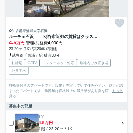
知多郡東浦町大字石浜
ルーチェ石浜 刈谷市近郊の賃貸はクラスホーム刈谷店
4.5
万円
管理/共益費4,000円
23.20㎡ (1K) /築20年 /2階建
武豊線「東浦」駅 徒歩30分
駐輪場
CATV
インターネット対応
敷地内ごみ置き場
公共下水
駐輪場付きのアパートです。設備も充実していて住みやすい、魅力が詰
まったアパートです。角部屋は価格以上の満足感があり夏を涼...
もっと
見る
募集中の部屋
101
4.5万円
1階 / 23.20㎡ / 1K