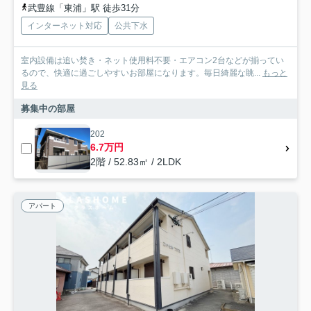
武豊線「東浦」駅 徒歩31分
インターネット対応
公共下水
室内設備は追い焚き・ネット使用料不要・エアコン2台などが揃ってい
るので、快適に過ごしやすいお部屋になります。毎日綺麗な眺...
もっと
見る
募集中の部屋
202
6.7万円
2階 / 52.83㎡ / 2LDK
アパート