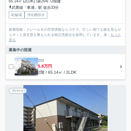
65.14㎡ (2LDK) /築25年 /2階建
武豊線「東浦」駅 徒歩33分
駐輪場
浄化槽排水
新着情報：クレールＢの空室情報ならコチラ。忙しい朝でも鏡を見なが
らサッと身支度を整えられる独立洗面台を採用しています。来...
もっと
見る
募集中の部屋
202
5.8万円
2階 / 65.14㎡ / 2LDK
アパート