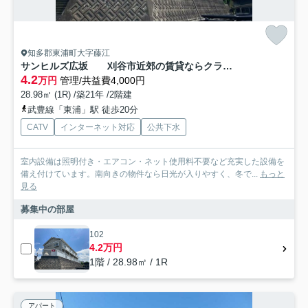
知多郡東浦町大字藤江
サンヒルズ広坂 刈谷市近郊の賃貸ならクラスホーム刈谷店
4.2
万円
管理/共益費4,000円
28.98㎡ (1R) /築21年 /2階建
武豊線「東浦」駅 徒歩20分
CATV
インターネット対応
公共下水
室内設備は照明付き・エアコン・ネット使用料不要など充実した設備を
備え付けています。南向きの物件なら日光が入りやすく、冬で...
もっと
見る
募集中の部屋
102
4.2万円
1階 / 28.98㎡ / 1R
アパート