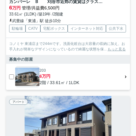
カンパーレ Ｂ 刈谷市近郊の賃貸はクラスホーム刈谷店
6
万円
管理/共益費6,500円
33.61㎡ (1LDK) /築19年 /2階建
武豊線「東浦」駅 徒歩10分
駐輪場
CATV
宅配ボックス
インターネット対応
公共下水
コノミヤ 東浦店まで244mです。洗面化粧台は大容量の収納に加え、お
手入れが簡単なデザインになっているので綺麗な状態を保...
もっと見る
募集中の部屋
203
6万円
2階 / 33.61㎡ / 1LDK
アパート