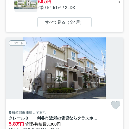
9.9万円
2階 / 54.51㎡ / 2LDK
すべて見る（全4戸）
アパート
知多郡東浦町大字石浜
クレールＢ 刈谷市近郊の賃貸ならクラスホーム刈谷店
5.8
万円
管理/共益費3,300円