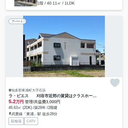
1階 / 40.11㎡ / 1LDK
アパート
知多郡東浦町大字石浜
ラ・ピエス 刈谷市近郊の賃貸はクラスホーム刈谷店
5.2
万円
管理/共益費3,000円
45.63㎡ (2DK) /築28年 /2階建
武豊線「東浦」駅 徒歩28分
駐輪場
CATV