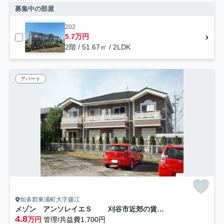
募集中の部屋
202
5.7万円
2階 / 51.67㎡ / 2LDK
アパート
知多郡東浦町大字藤江
メゾン アンソレイエＳ 刈谷市近郊の賃貸はクラスホーム刈谷店
4.8
万円
管理/共益費1,700円