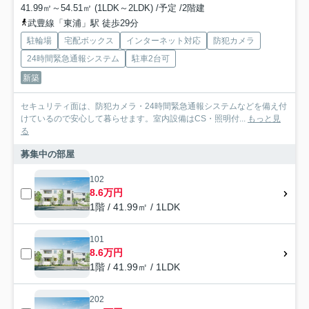
41.99㎡～54.51㎡ (1LDK～2LDK) /予定 /2階建
武豊線「東浦」駅 徒歩29分
駐輪場
宅配ボックス
インターネット対応
防犯カメラ
24時間緊急通報システム
駐車2台可
新築
セキュリティ面は、防犯カメラ・24時間緊急通報システムなどを備え付
けているので安心して暮らせます。室内設備はCS・照明付...
もっと見
る
募集中の部屋
102
8.6万円
1階 / 41.99㎡ / 1LDK
101
8.6万円
1階 / 41.99㎡ / 1LDK
202