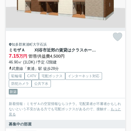
知多郡東浦町大字石浜
ミモザＡ 刈谷市近郊の賃貸はクラスホーム刈谷店
7.15
万円
管理/共益費4,500円
46.90㎡ (1LDK) /予定 /2階建
武豊線「東浦」駅 徒歩28分
駐輪場
CATV
宅配ボックス
インターネット対応
防犯カメラ
公共下水
新築
新着情報：ミモザＡの空室情報ならコチラ。宅配業者が不審者かもしれ
ないという不安がある方でも宅配ボックスがあるので、接触す...
もっと
見る
募集中の部屋