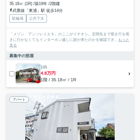
35.18㎡ (1R) /築19年 /2階建
武豊線「東浦」駅 徒歩14分
駐輪場
公共下水
「メゾン アンソレイエＳ」のここがイチオシ。玄関先まで覗き穴を覗
きに行かなくてもインターホン越しに誰が来たのかを確認でき...
もっと
見る
募集中の部屋
105
4.8万円
1階 / 35.18㎡ / 1R
アパート