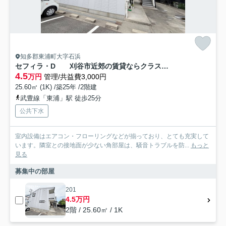
知多郡東浦町大字石浜
セフィラ・D 刈谷市近郊の賃貸ならクラスホーム刈谷店
4.5
万円
管理/共益費3,000円
25.60㎡ (1K) /築25年 /2階建
武豊線「東浦」駅 徒歩25分
公共下水
室内設備はエアコン・フローリングなどが揃っており、とても充実して
います。隣室との接地面が少ない角部屋は、騒音トラブルを防...
もっと
見る
募集中の部屋
201
4.5万円
2階 / 25.60㎡ / 1K