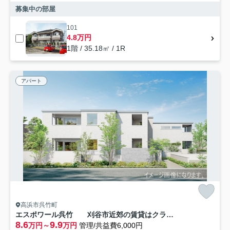
募集中の部屋
101
4.8万円
1階 / 35.18㎡ / 1R
アパート
高浜市呉竹町
エスポワール呉竹 刈谷市近郊の賃貸はクラスホーム刈谷店
8.6
9.9
万円～
万円
管理/共益費6,000円