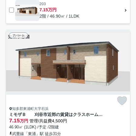
203
7.15万円
2階 / 46.90㎡ / 1LDK
アパート
知多郡東浦町大字石浜
ミモザＢ 刈谷市近郊の賃貸はクラスホーム刈谷店
7.15
万円
管理/共益費4,500円
46.90㎡ (1LDK) /予定 /2階建
武豊線「東浦」駅 徒歩31分