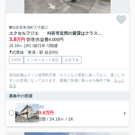
知多郡東浦町大字藤江
エクセルフジエ 刈谷市近郊の賃貸はクラスホーム
3.8
万円
管理/共益費4,000円
24.18㎡ (1K) /築21年 /2階建
武豊線「東浦」駅 徒歩8分
CATV
インターネット対応
公共下水
室内設備はネット使用料不要・ロフトなど豊富に揃っており、過ごしや
すいお部屋になっております。優雅に快適に暮らせる物件で毎...
もっと
見る
募集中の部屋
2D
3.8万円
2階 / 24.18㎡ / 1K