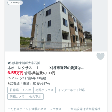
アパート
知多郡東浦町大字石浜
ネオ レクサス Ⅰ 刈谷市近郊の賃貸はクラスホーム刈谷店
6.55
万円
管理/共益費4,100円
35.23㎡ (2K) /築6年 /3階建
武豊線「東浦」駅 徒歩37分
駐輪場
CATV
宅配ボックス
インターネット対応
防犯カメラ
公共下水
こだわりポイント満載のネオ レクサス Ⅰ。室内設備は浴室乾燥機・