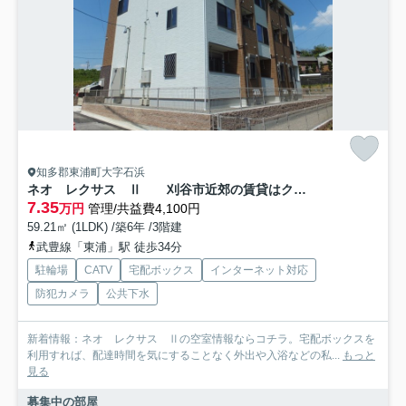
知多郡東浦町大字石浜
ネオ レクサス Ⅱ 刈谷市近郊の賃貸はクラスホーム刈谷店
7.35
万円
管理/共益費4,100円
59.21㎡ (1LDK) /築6年 /3階建
武豊線「東浦」駅 徒歩34分
駐輪場
CATV
宅配ボックス
インターネット対応
防犯カメラ
公共下水
新着情報：ネオ レクサス Ⅱの空室情報ならコチラ。宅配ボックスを
利用すれば、配達時間を気にすることなく外出や入浴などの私...
もっと
見る
募集中の部屋