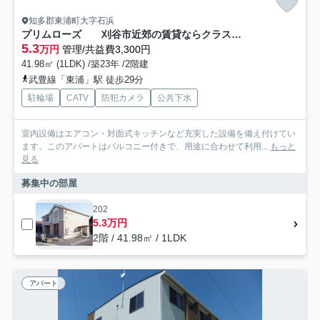
知多郡東浦町大字石浜
プリムローズ 刈谷市近郊の賃貸ならクラスホーム刈谷店
5.3
万円
管理/共益費3,300円
41.98㎡ (1LDK) /築23年 /2階建
武豊線「東浦」駅 徒歩29分
駐輪場
CATV
防犯カメラ
公共下水
室内設備はエアコン・対面式キッチンなど充実した設備を備え付けてい
ます。このアパートはバルコニー付きで、用途に合わせて利用...
もっと
見る
募集中の部屋
202
5.3万円
2階 / 41.98㎡ / 1LDK
アパート