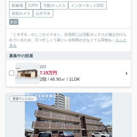
駐輪場
CATV
宅配ボックス
インターネット対応
防犯カメラ
公共下水
新築
「ミモザＢ」のここがイチオシ。共用部には宅配ボックスが備え付けら
れているため、日々忙しくて家にいる時間が少なくても荷物を...
もっと
見る
募集中の部屋
202
7.15万円
2階 / 46.90㎡ / 1LDK
賃貸マンション