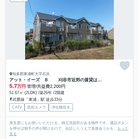
知多郡東浦町大字石浜
アット・イーズ Ｂ 刈谷市近郊の賃貸はクラスホーム刈谷店
5.7
万円
管理/共益費2,200円
51.67㎡ (2LDK) /築26年 /2階建
武豊線「東浦」駅 徒歩33分
CATV
防犯カメラ
浄化槽排水
身支度にもお使いいただける、独立洗面所がある物件です。通話ボタン
を押せば相手の声が聞けるので、会話したうえで直接会うかを...
もっと
見る