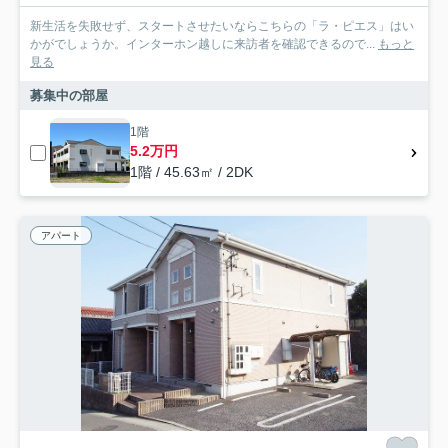
新生活を失敗せず、スタートさせたいならこちらの「ラ・ピエス」はい
かがでしょうか。インターホン越しに来訪者を確認できるので...
もっと
見る
募集中の部屋
1階
5.2万円
1階 / 45.63㎡ / 2DK
アパート