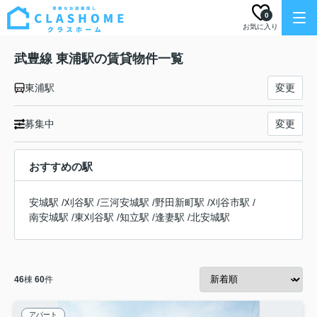
0
お気に入り
武豊線 東浦駅の賃貸物件一覧
東浦駅
変更
募集中
変更
おすすめの駅
安城駅
/
刈谷駅
/
三河安城駅
/
野田新町駅
/
刈谷市駅
/
南安城駅
/
東刈谷駅
/
知立駅
/
逢妻駅
/
北安城駅
46
棟
60
件
アパート