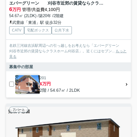
エバーグリーン 刈谷市近郊の賃貸ならクラスホーム刈谷店
6
万円
管理/共益費4,100円
54.67㎡ (2LDK) /築20年 /2階建
武豊線「東浦」駅 徒歩32分
CATV
宅配ボックス
公共下水
名鉄三河線吉浜駅周辺への引っ越しをお考えなら「エバーグリーン
刈谷市近郊の賃貸ならクラスホーム刈谷店」。近くにはセブン...
もっと
見る
募集中の部屋
201
6万円
2階 / 54.67㎡ / 2LDK
アパート