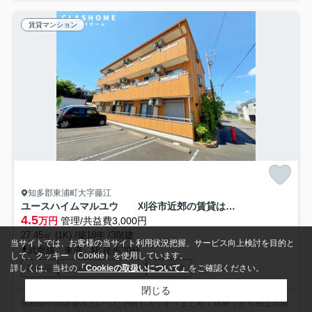
賃貸マンション
知多郡東浦町大字藤江
ユースハイムマルユウ 刈谷市近郊の賃貸はクラスホーム
4.5
万円
管理/共益費3,000円
27.45㎡ (1K) /築18年 /3階建
当サイトでは、お客様の当サイト利用状況把握、サービス向上検討を目的と
武豊線「東浦」駅 徒歩20分
して、クッキー（Cookie）を使用しています。
駐輪場
インターネット対応
公共下水
詳しくは、当社の
「Cookieの取扱いについて」
をご確認ください。
閉じる
化粧品や洗面道具といった小物もスッキリまとめて収納できる独立洗面