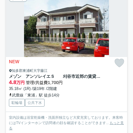
NEW
知多郡東浦町大字藤江
メゾン アンソレイエＳ 刈谷市近郊の賃貸ならクラスホーム刈谷店
4.8
万円
管理/共益費1,700円
35.18㎡ (1R) /築19年 /2階建
武豊線「東浦」駅 徒歩14分
駐輪場
公共下水
室内設備は浴室乾燥機・洗面所独立など大変充実しております。来客時
にはTVインターホンで訪問者の顔を確認することができます...
もっと見
る