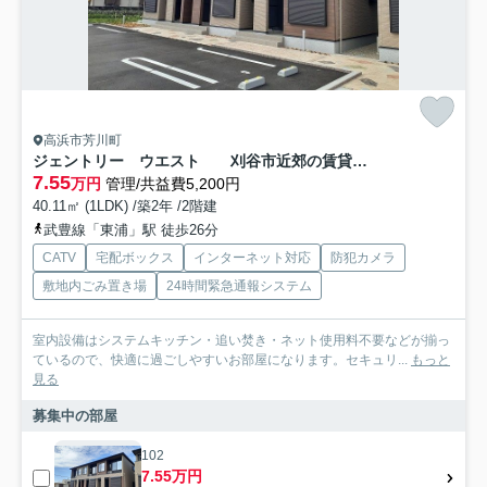
高浜市芳川町
ジェントリー ウエスト 刈谷市近郊の賃貸ならクラスホーム刈谷店
7.55
万円
管理/共益費5,200円
40.11㎡ (1LDK) /築2年 /2階建
武豊線「東浦」駅 徒歩26分
CATV
宅配ボックス
インターネット対応
防犯カメラ
敷地内ごみ置き場
24時間緊急通報システム
室内設備はシステムキッチン・追い焚き・ネット使用料不要などが揃っ
ているので、快適に過ごしやすいお部屋になります。セキュリ...
もっと
見る
募集中の部屋
102
7.55万円