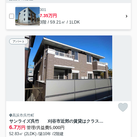
301
7.35万円
3階 / 59.21㎡ / 1LDK
アパート
高浜市呉竹町
サンライズ呉竹 刈谷市近郊の賃貸はクラスホーム刈谷店
6.7
万円
管理/共益費5,000円
52.83㎡ (2LDK) /築10年 /2階建