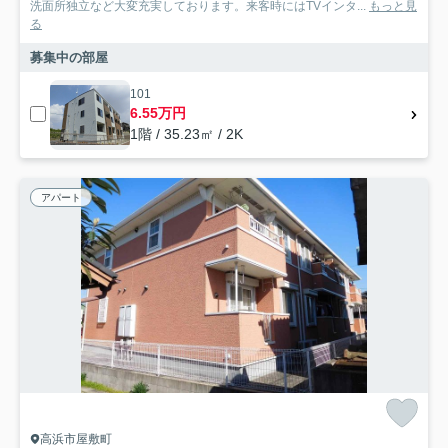
洗面所独立など大変充実しております。来客時にはTVインタ...
もっと見
る
募集中の部屋
101
6.55万円
1階 / 35.23㎡ / 2K
アパート
高浜市屋敷町