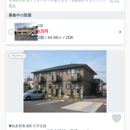
を決められるインターホンがあります。化粧品やスタイリング...
もっと
見る
募集中の部屋
2階
5万円
2階 / 44.88㎡ / 2DK
アパート
知多郡東浦町大字生路