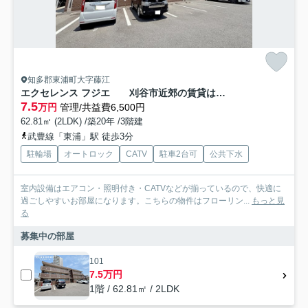
知多郡東浦町大字藤江
エクセレンス フジエ 刈谷市近郊の賃貸はクラスホーム
7.5
万円
管理/共益費6,500円
62.81㎡ (2LDK) /築20年 /3階建
武豊線「東浦」駅 徒歩3分
駐輪場
オートロック
CATV
駐車2台可
公共下水
室内設備はエアコン・照明付き・CATVなどが揃っているので、快適に
過ごしやすいお部屋になります。こちらの物件はフローリン...
もっと見
る
募集中の部屋
101
7.5万円
1階 / 62.81㎡ / 2LDK