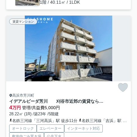
1階 / 40.11㎡ / 1LDK
賃貸マンション
高浜市芳川町
イデアルビーダ芳川 刈谷市近郊の賃貸ならクラスホーム刈谷店
4
万円
管理/共益費5,000円
28.22㎡ (1R) /築23年 /5階建
名鉄三河線「三河高浜」駅 徒歩11分
名鉄三河線「吉浜」駅 徒歩18分
オートロック
エレベーター
インターネット対応
敷地内ごみ置き場
公共下水