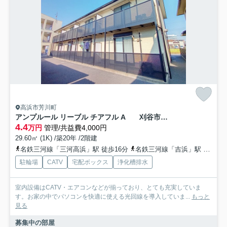
高浜市芳川町
アンプルール リーブル チアフル A 刈谷市近郊の賃貸ならクラスホーム刈谷店
4.4
万円
管理/共益費4,000円
29.60㎡ (1K) /築20年 /2階建
名鉄三河線「三河高浜」駅 徒歩16分
名鉄三河線「吉浜」駅 徒歩19分
駐輪場
CATV
宅配ボックス
浄化槽排水
室内設備はCATV・エアコンなどが揃っており、とても充実していま
す。お家の中でパソコンを快適に使える光回線を導入していま...
もっと
見る
募集中の部屋