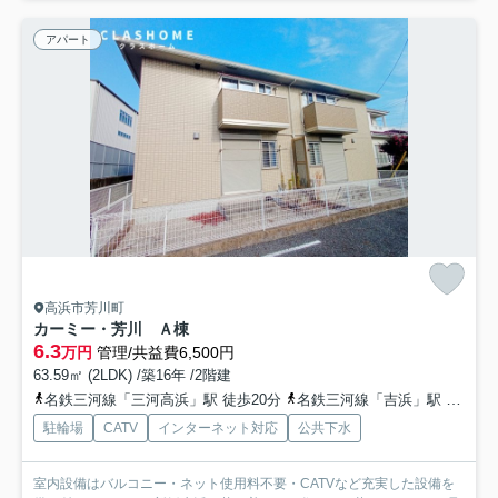
アパート
高浜市芳川町
カーミー・芳川 Ａ棟
6.3
万円
管理/共益費6,500円
63.59㎡ (2LDK) /築16年 /2階建
名鉄三河線「三河高浜」駅 徒歩20分
名鉄三河線「吉浜」駅 徒歩18分
駐輪場
CATV
インターネット対応
公共下水
室内設備はバルコニー・ネット使用料不要・CATVなど充実した設備を