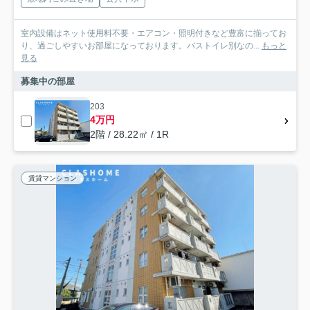
室内設備はネット使用料不要・エアコン・照明付きなど豊富に揃ってお
り、過ごしやすいお部屋になっております。バストイレ別なの...
もっと
見る
募集中の部屋
203
4万円
2階 / 28.22㎡ / 1R
賃貸マンション