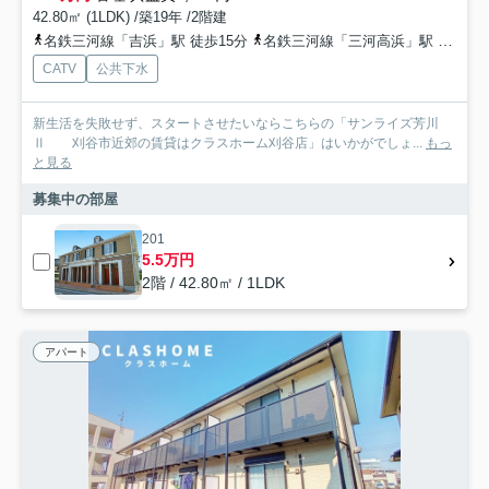
42.80㎡ (1LDK) /築19年 /2階建
名鉄三河線「吉浜」駅 徒歩15分
名鉄三河線「三河高浜」駅 徒歩16分
CATV
公共下水
新生活を失敗せず、スタートさせたいならこちらの「サンライズ芳川
Ⅱ 刈谷市近郊の賃貸はクラスホーム刈谷店」はいかがでしょ...
もっ
と見る
募集中の部屋
201
5.5万円
2階 / 42.80㎡ / 1LDK
アパート