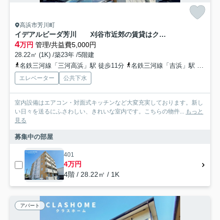
高浜市芳川町
イデアルビーダ芳川 刈谷市近郊の賃貸はクラスホーム
4
万円
管理/共益費5,000円
28.22㎡ (1K) /築23年 /5階建
名鉄三河線「三河高浜」駅 徒歩11分
名鉄三河線「吉浜」駅 徒歩18分
エレベーター
公共下水
室内設備はエアコン・対面式キッチンなど大変充実しております。新し
い日々を送るにふさわしい、きれいな室内です。こちらの物件...
もっと
見る
募集中の部屋
401
4万円
4階 / 28.22㎡ / 1K
アパート