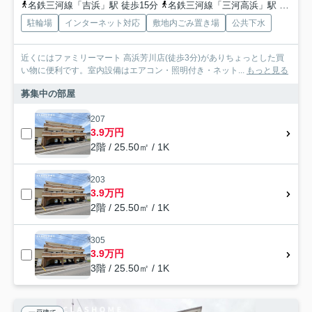
名鉄三河線「吉浜」駅 徒歩15分
名鉄三河線「三河高浜」駅 徒歩15分
駐輪場
インターネット対応
敷地内ごみ置き場
公共下水
近くにはファミリーマート 高浜芳川店(徒歩3分)がありちょっとした買
い物に便利です。室内設備はエアコン・照明付き・ネット...
もっと見る
募集中の部屋
207
3.9万円
2階 / 25.50㎡ / 1K
203
3.9万円
2階 / 25.50㎡ / 1K
305
3.9万円
3階 / 25.50㎡ / 1K