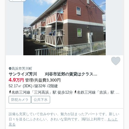
高浜市芳川町
サンライズ芳川 刈谷市近郊の賃貸はクラスホーム
4.9
万円
管理/共益費3,300円
52.17㎡ (3DK) /築32年 /2階建
名鉄三河線「三河高浜」駅 徒歩12分
名鉄三河線「吉浜」駅 徒歩17分
防犯カメラ
公共下水
設備も充実していて住みやすい、魅力が詰まったアパートです。新しい
日々を送るにふさわしい、きれいな室内です。3駅以上利用で...
もっと
見る