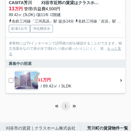
CASITA芳川 刈谷市近郊の賃貸はクラスホーム刈谷店
11
万円
管理/共益費4,500円
89.42㎡ (3LDK) /築11年 /2階建
名鉄三河線「三河高浜」駅 徒歩14分
名鉄三河線「吉浜」駅 徒歩18分
駐車2台可
浄化槽排水
来客時にはTVインターホンで訪問者の顔を確認することができます。独
立洗面台なので床が水で濡れたり鏡が曇ったりしにくく、清...
もっと見
る
募集中の部屋
F
11万円
- / 89.42㎡ / 3LDK
1
刈谷市の賃貸｜クラスホーム株式会社
芳川町の賃貸物件一覧