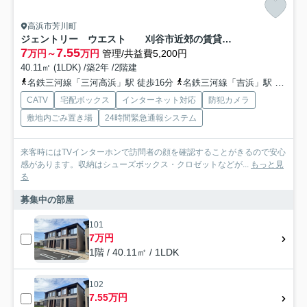
高浜市芳川町
ジェントリー ウエスト 刈谷市近郊の賃貸ならクラスホーム刈谷店
7
7.55
万円～
万円
管理/共益費5,200円
40.11㎡ (1LDK) /築2年 /2階建
名鉄三河線「三河高浜」駅 徒歩16分
名鉄三河線「吉浜」駅 徒歩17分
CATV
宅配ボックス
インターネット対応
防犯カメラ
敷地内ごみ置き場
24時間緊急通報システム
来客時にはTVインターホンで訪問者の顔を確認することがきるので安心
感があります。収納はシューズボックス・クロゼットなどが...
もっと見
る
募集中の部屋
101
7万円
1階 / 40.11㎡ / 1LDK
102
7.55万円