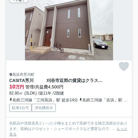
一戸建て
高浜市芳川町
CASITA芳川 刈谷市近郊の賃貸はクラスホーム
10
万円
管理/共益費4,500円
82.80㎡ (3LDK) /築11年 /2階建
名鉄三河線「三河高浜」駅 徒歩14分
名鉄三河線「吉浜」駅 徒歩18分
駐車2台可
浄化槽排水
化粧品や洗面道具といった小物をまとめて収納できる独立洗面台があり
ます。収納はクロゼット・シューズボックスなど豊富なので、...
もっと
見る