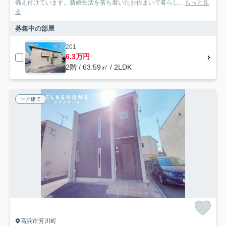
備え付けています。新婚生活を落ち着いたお住まいで暮らし...
もっと見
る
募集中の部屋
201
6.3万円
2階 / 63.59㎡ / 2LDK
一戸建て
高浜市芳川町