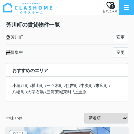
0
お気に入り
芳川町の賃貸物件一覧
芳川町
変更
募集中
変更
おすすめのエリア
小垣江町
/
横山町
/
一ツ木町
/
住吉町
/
中央町
/
末広町
/
八幡町
/
大字石浜
/
三河安城東町
/
上重原
11
棟
15
件
アパート