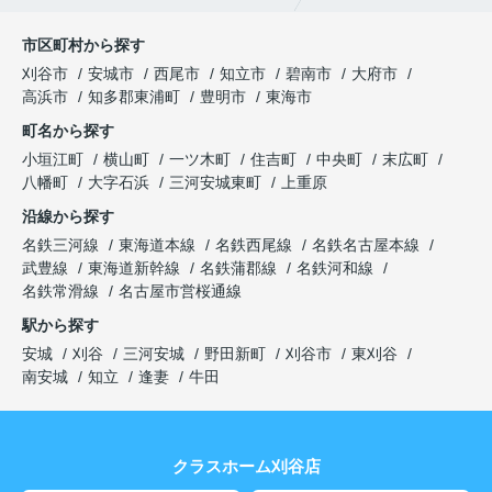
市区町村から探す
刈谷市
安城市
西尾市
知立市
碧南市
大府市
高浜市
知多郡東浦町
豊明市
東海市
町名から探す
小垣江町
横山町
一ツ木町
住吉町
中央町
末広町
八幡町
大字石浜
三河安城東町
上重原
沿線から探す
名鉄三河線
東海道本線
名鉄西尾線
名鉄名古屋本線
武豊線
東海道新幹線
名鉄蒲郡線
名鉄河和線
名鉄常滑線
名古屋市営桜通線
駅から探す
安城
刈谷
三河安城
野田新町
刈谷市
東刈谷
南安城
知立
逢妻
牛田
クラスホーム刈谷店