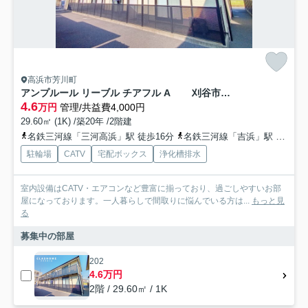
高浜市芳川町
アンプルール リーブル チアフル A 刈谷市近郊の賃貸はクラスホーム刈谷店
4.6
万円
管理/共益費4,000円
29.60㎡ (1K) /築20年 /2階建
名鉄三河線「三河高浜」駅 徒歩16分
名鉄三河線「吉浜」駅 徒歩19分
駐輪場
CATV
宅配ボックス
浄化槽排水
室内設備はCATV・エアコンなど豊富に揃っており、過ごしやすいお部
屋になっております。一人暮らしで間取りに悩んでいる方は...
もっと見
る
募集中の部屋
202
4.6万円
2階 / 29.60㎡ / 1K