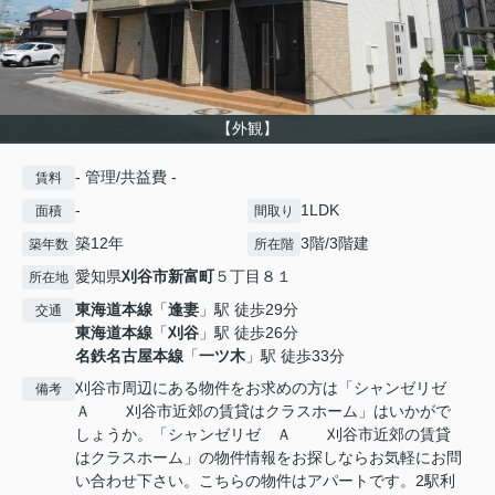
【外観】
- 管理/共益費 -
賃料
-
1LDK
面積
間取り
築12年
3階/3階建
築年数
所在階
愛知県
刈谷市
新富町
５丁目８１
所在地
東海道本線
「
逢妻
」駅 徒歩29分
交通
東海道本線
「
刈谷
」駅 徒歩26分
名鉄名古屋本線
「
一ツ木
」駅 徒歩33分
刈谷市周辺にある物件をお求めの方は「シャンゼリゼ
備考
Ａ 刈谷市近郊の賃貸はクラスホーム」はいかがで
しょうか。「シャンゼリゼ Ａ 刈谷市近郊の賃貸
はクラスホーム」の物件情報をお探しならお気軽にお問
い合わせ下さい。こちらの物件はアパートです。2駅利