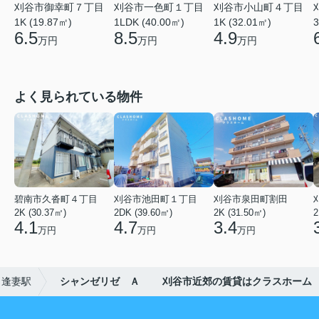
刈谷市御幸町７丁目
刈谷市一色町１丁目
刈谷市小山町４丁目
1K (19.87㎡)
1LDK (40.00㎡)
1K (32.01㎡)
3
6.5
8.5
4.9
万円
万円
万円
よく見られている物件
碧南市久沓町４丁目
刈谷市池田町１丁目
刈谷市泉田町割田
2K (30.37㎡)
2DK (39.60㎡)
2K (31.50㎡)
2
4.1
4.7
3.4
万円
万円
万円
逢妻駅
シャンゼリゼ Ａ 刈谷市近郊の賃貸はクラスホーム