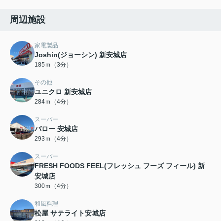
周辺施設
家電製品
Joshin(ジョーシン) 新安城店
185ｍ（3分）
その他
ユニクロ 新安城店
284ｍ（4分）
スーパー
バロー 安城店
293ｍ（4分）
スーパー
FRESH FOODS FEEL(フレッシュ フーズ フィール) 新
安城店
300ｍ（4分）
和風料理
松屋 サテライト安城店