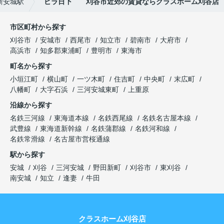
新安城駅
ビラ日下 刈谷市近郊の賃貸ならクラスホーム刈谷店
市区町村から探す
刈谷市
安城市
西尾市
知立市
碧南市
大府市
高浜市
知多郡東浦町
豊明市
東海市
町名から探す
小垣江町
横山町
一ツ木町
住吉町
中央町
末広町
八幡町
大字石浜
三河安城東町
上重原
沿線から探す
名鉄三河線
東海道本線
名鉄西尾線
名鉄名古屋本線
武豊線
東海道新幹線
名鉄蒲郡線
名鉄河和線
名鉄常滑線
名古屋市営桜通線
駅から探す
安城
刈谷
三河安城
野田新町
刈谷市
東刈谷
南安城
知立
逢妻
牛田
クラスホーム刈谷店