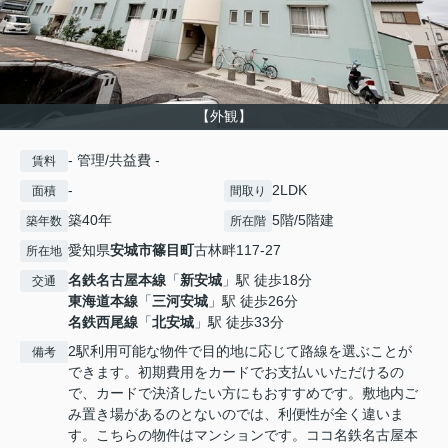
【外観】
- 管理/共益費 -
賃料
-
2LDK
面積
間取り
築40年
5階/5階建
築年数
所在階
愛知県
安城市
篠目町
古林畔117-27
所在地
名鉄名古屋本線
「
新安城
」駅 徒歩18分
交通
東海道本線
「
三河安城
」駅 徒歩26分
名鉄西尾線
「
北安城
」駅 徒歩33分
2駅利用可能な物件で目的地に応じて路線を選ぶことが
備考
できます。初期費用をカードでお支払いいただけるの
で、カードで決済したい方にもおすすめです。敷地内ご
み置き場があるのとないのでは、利便性が全く違いま
す。こちらの物件はマンションです。ココ名鉄名古屋本