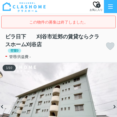
0
お気に入り
この物件の募集は終了しました。
ビラ日下 刈谷市近郊の賃貸ならクラ
スホーム刈谷店
空室0
-
管理/共益費 -
1
/
10