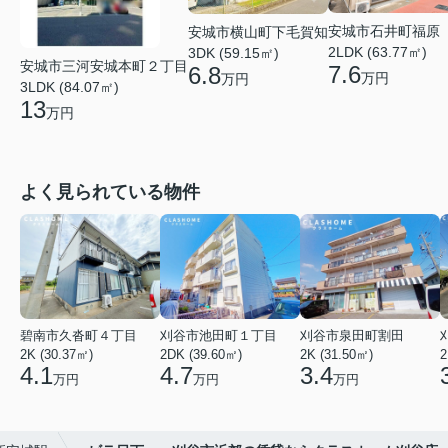
安城市石井町福原
安城市横山町下毛賀知
2LDK (63.77㎡)
3DK (59.15㎡)
安城市三河安城本町２丁目
7.6
6.8
万円
万円
3LDK (84.07㎡)
13
万円
よく見られている物件
碧南市久沓町４丁目
刈谷市池田町１丁目
刈谷市泉田町割田
2K (30.37㎡)
2DK (39.60㎡)
2K (31.50㎡)
2
4.1
4.7
3.4
万円
万円
万円